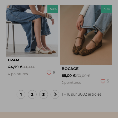
-50%
-50%
ERAM
44,99 €
89,98 €
BOCAGE
8
4 pointures
65,00 €
130,00 €
5
2 pointures
1
2
3
1 - 16 sur 3002 articles
Page
suivante