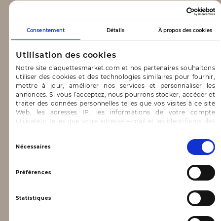
CLAQUETTES MARKET
Consentement
Détails
À propos des cookies
Notre concept
Utilisation des cookies
Blog
Notre site claquettesmarket.com et nos partenaires souhaitons
utiliser des cookies et des technologies similaires pour fournir,
CONTACT & AIDE
mettre à jour, améliorer nos services et personnaliser les
annonces. Si vous l’acceptez, nous pourrons stocker, accéder et
traiter des données personnelles telles que vos visites à ce site
FAQ
Web, les adresses IP, les informations de votre compte
utilisateur telles que votre adresse e-mail et les identifiants des
Nous contacter
cookies.
INFORMATIONS
Vous avez le choix d’« Accepter » pour consentir à ces
Sélection
Nécessaires
utilisations, de « Refuser » pour vous y opposer ou
du
de sélectionner vos préférences concernant chaque catégorie
consentement
Mentions légales
de cookie en cliquant sur « Valider la sélection » pour valider vos
Préférences
options. Vous pouvez à tout moment modifier vos préférences
Conditions générales d’utilisation
en consultant notre page
Gestion des cookies
Statistiques
Données personnelles, vie privée
Conditions générales de vente