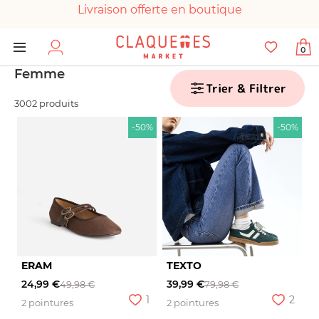
Livraison offerte en boutique
Paiement 100% sécurisé
0
Chaussures garanties en parfait état
Femme
Trier & Filtrer
3002 produits
-50%
-50%
ERAM
TEXTO
24,99 €
39,99 €
49,98 €
79,98 €
1
2
2 pointures
2 pointures