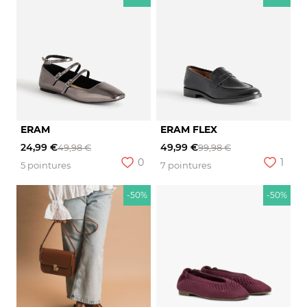
ERAM
ERAM FLEX
24,99 €
49,99 €
49,98 €
99,98 €
0
1
5 pointures
7 pointures
-50%
-50%