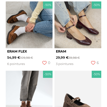
-50%
-50%
ERAM FLEX
ERAM
54,99 €
29,99 €
109,98 €
59,98 €
0
6
6 pointures
3 pointures
-50%
-50%