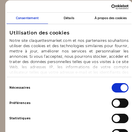
CLAQUETTES MARKET
Consentement
Détails
À propos des cookies
Notre concept
Utilisation des cookies
Blog
Notre site claquettesmarket.com et nos partenaires souhaitons
utiliser des cookies et des technologies similaires pour fournir,
CONTACT & AIDE
mettre à jour, améliorer nos services et personnaliser les
annonces. Si vous l’acceptez, nous pourrons stocker, accéder et
traiter des données personnelles telles que vos visites à ce site
FAQ
Web, les adresses IP, les informations de votre compte
utilisateur telles que votre adresse e-mail et les identifiants des
Nous contacter
cookies.
INFORMATIONS
Vous avez le choix d’« Accepter » pour consentir à ces
Sélection
Nécessaires
utilisations, de « Refuser » pour vous y opposer ou
du
de sélectionner vos préférences concernant chaque catégorie
consentement
Mentions légales
de cookie en cliquant sur « Valider la sélection » pour valider vos
Préférences
options. Vous pouvez à tout moment modifier vos préférences
Conditions générales d’utilisation
en consultant notre page
Gestion des cookies
Statistiques
Données personnelles, vie privée
Conditions générales de vente