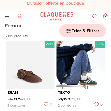
Livraison offerte en boutique
Paiement 100% sécurisé
0
Chaussures garanties en parfait état
Femme
Trier & Filtrer
3009 produits
-50%
-50%
ERAM
TEXTO
24,99 €
39,99 €
49,98 €
79,98 €
0
0
2 pointures
2 pointures