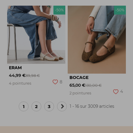
-50%
-50%
ERAM
44,99 €
89,98 €
BOCAGE
8
4 pointures
65,00 €
130,00 €
4
2 pointures
1
2
3
1 - 16 sur 3009 articles
Page
suivante