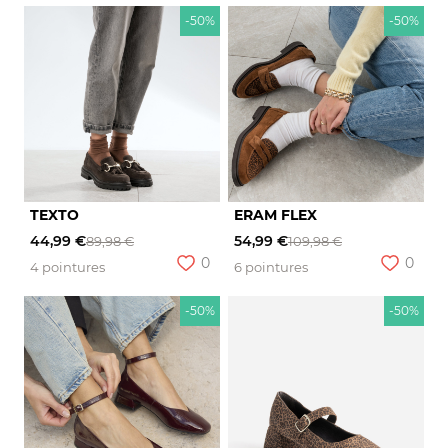
-50%
-50%
TEXTO
ERAM FLEX
44,99 €
54,99 €
89,98 €
109,98 €
0
0
4 pointures
6 pointures
-50%
-50%