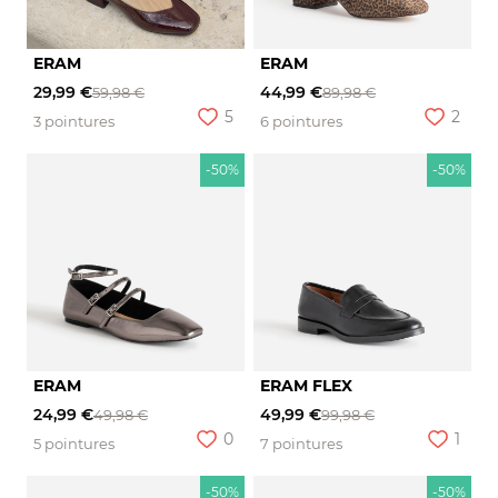
ERAM
ERAM
29,99 €
44,99 €
59,98 €
89,98 €
5
2
3 pointures
6 pointures
-50%
-50%
ERAM
ERAM FLEX
24,99 €
49,99 €
49,98 €
99,98 €
0
1
5 pointures
7 pointures
-50%
-50%