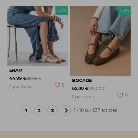
-50%
-50%
ERAM
44,99 €
89,98 €
BOCAGE
8
4 pointures
65,00 €
130,00 €
4
2 pointures
1
2
3
1 - 16 sur 937 articles
Page
suivante