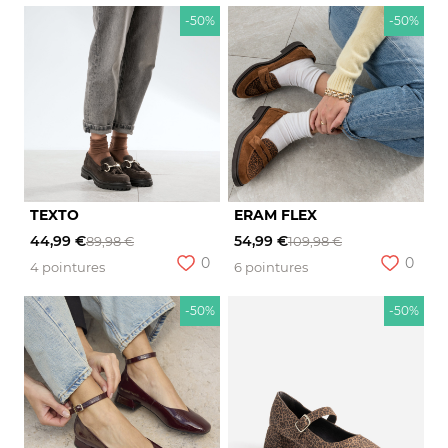
-50%
-50%
TEXTO
ERAM FLEX
44,99 €
54,99 €
89,98 €
109,98 €
0
0
4 pointures
6 pointures
-50%
-50%