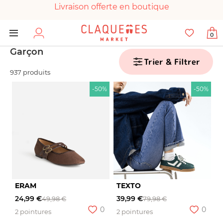
Livraison offerte en boutique
Paiement 100% sécurisé
0
Chaussures garanties en parfait état
Garçon
Trier & Filtrer
937 produits
-50%
-50%
ERAM
TEXTO
24,99 €
39,99 €
49,98 €
79,98 €
0
0
2 pointures
2 pointures