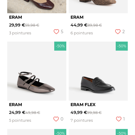
ERAM
ERAM
29,99 €
44,99 €
59,98 €
89,98 €
5
2
3 pointures
6 pointures
-50%
-50%
ERAM
ERAM FLEX
24,99 €
49,99 €
49,98 €
99,98 €
0
1
5 pointures
7 pointures
-50%
-50%