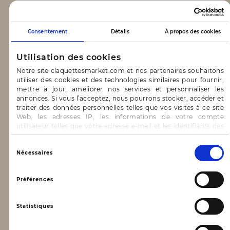
CLAQUETTES MARKET
Consentement
Détails
À propos des cookies
Notre concept
Utilisation des cookies
Blog
Notre site claquettesmarket.com et nos partenaires souhaitons
utiliser des cookies et des technologies similaires pour fournir,
CONTACT & AIDE
mettre à jour, améliorer nos services et personnaliser les
annonces. Si vous l’acceptez, nous pourrons stocker, accéder et
traiter des données personnelles telles que vos visites à ce site
FAQ
Web, les adresses IP, les informations de votre compte
utilisateur telles que votre adresse e-mail et les identifiants des
Nous contacter
cookies.
INFORMATIONS
Vous avez le choix d’« Accepter » pour consentir à ces
Sélection
Nécessaires
utilisations, de « Refuser » pour vous y opposer ou
du
de sélectionner vos préférences concernant chaque catégorie
consentement
Mentions légales
de cookie en cliquant sur « Valider la sélection » pour valider vos
Préférences
options. Vous pouvez à tout moment modifier vos préférences
Conditions générales d’utilisation
en consultant notre page
Gestion des cookies
Statistiques
Données personnelles, vie privée
Conditions générales de vente