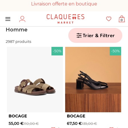
Livraison offerte en boutique
Paiement 100% sécurisé
0
Chaussures garanties en parfait état
Homme
Trier & Filtrer
2987 produits
-50%
-50%
BOCAGE
BOCAGE
55,00 €
67,50 €
110,00 €
135,00 €