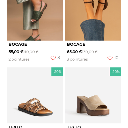
BOCAGE
BOCAGE
55,00 €
65,00 €
110,00 €
130,00 €
8
10
2 pointures
3 pointures
-50%
-50%
TEXTO
TEXTO