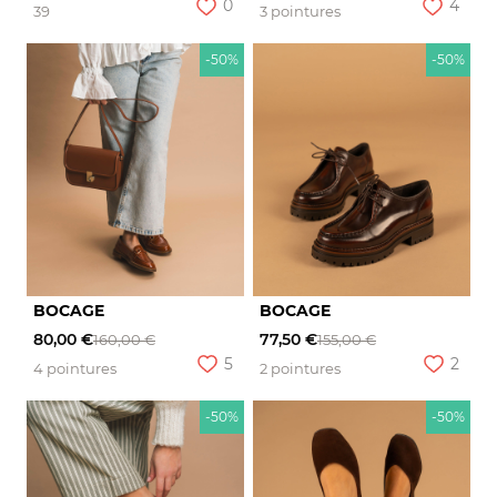
0
4
39
3 pointures
-50%
-50%
BOCAGE
BOCAGE
80,00 €
77,50 €
160,00 €
155,00 €
5
2
4 pointures
2 pointures
-50%
-50%