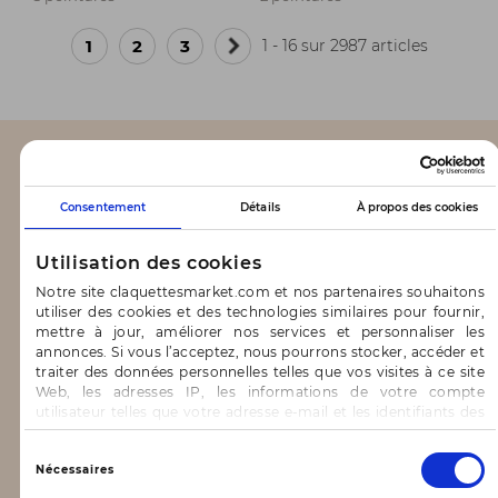
1
2
3
1 - 16 sur 2987 articles
Page
suivante
CLAQUETTES MARKET
Consentement
Détails
À propos des cookies
Notre concept
Utilisation des cookies
Blog
Notre site claquettesmarket.com et nos partenaires souhaitons
utiliser des cookies et des technologies similaires pour fournir,
CONTACT & AIDE
mettre à jour, améliorer nos services et personnaliser les
annonces. Si vous l’acceptez, nous pourrons stocker, accéder et
traiter des données personnelles telles que vos visites à ce site
FAQ
Web, les adresses IP, les informations de votre compte
utilisateur telles que votre adresse e-mail et les identifiants des
Nous contacter
cookies.
Vous avez le choix d’« Accepter » pour consentir à ces
Sélection
INFORMATIONS
Nécessaires
utilisations, de « Refuser » pour vous y opposer ou
du
de sélectionner vos préférences concernant chaque catégorie