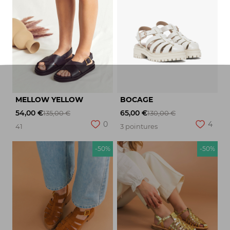
MELLOW YELLOW
BOCAGE
54,00 €
65,00 €
135,00 €
130,00 €
0
4
41
3 pointures
-50%
-50%