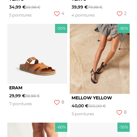
34,99 €
39,99 €
69,98 €
79,98 €
4
2
5 pointures
4 pointures
-50%
-60%
ERAM
29,99 €
59,98 €
MELLOW YELLOW
8
7 pointures
40,00 €
100,00 €
8
3 pointures
-60%
-50%