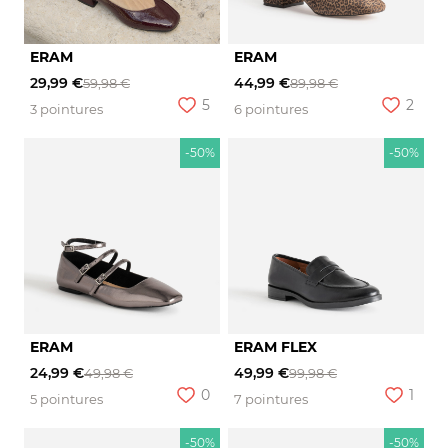
ERAM
ERAM
29,99 €
44,99 €
59,98 €
89,98 €
5
2
3 pointures
6 pointures
-50%
-50%
ERAM
ERAM FLEX
24,99 €
49,99 €
49,98 €
99,98 €
0
1
5 pointures
7 pointures
-50%
-50%