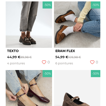
-50%
-50%
TEXTO
ERAM FLEX
44,99 €
54,99 €
89,98 €
109,98 €
0
0
4 pointures
6 pointures
-50%
-50%