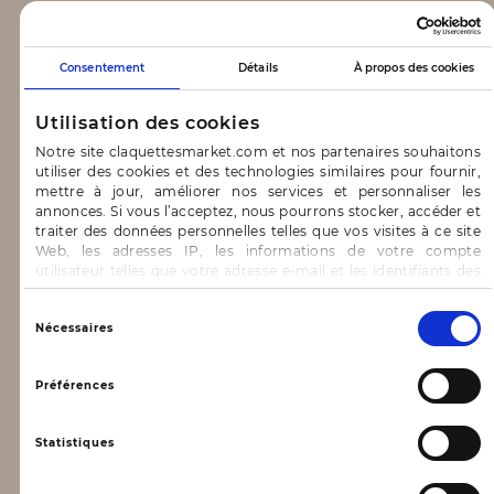
CLAQUETTES MARKET
Consentement
Détails
À propos des cookies
Notre concept
Utilisation des cookies
Blog
Notre site claquettesmarket.com et nos partenaires souhaitons
utiliser des cookies et des technologies similaires pour fournir,
CONTACT & AIDE
mettre à jour, améliorer nos services et personnaliser les
annonces. Si vous l’acceptez, nous pourrons stocker, accéder et
traiter des données personnelles telles que vos visites à ce site
FAQ
Web, les adresses IP, les informations de votre compte
utilisateur telles que votre adresse e-mail et les identifiants des
Nous contacter
cookies.
INFORMATIONS
Vous avez le choix d’« Accepter » pour consentir à ces
Sélection
Nécessaires
utilisations, de « Refuser » pour vous y opposer ou
du
de sélectionner vos préférences concernant chaque catégorie
consentement
Mentions légales
de cookie en cliquant sur « Valider la sélection » pour valider vos
Préférences
options. Vous pouvez à tout moment modifier vos préférences
Conditions générales d’utilisation
en consultant notre page
Gestion des cookies
Statistiques
Données personnelles, vie privée
Conditions générales de vente