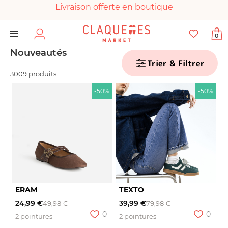
Livraison offerte en boutique
Paiement 100% sécurisé
0
Chaussures garanties en parfait état
Nouveautés
Trier & Filtrer
3009 produits
-50%
-50%
ERAM
TEXTO
24,99 €
39,99 €
49,98 €
79,98 €
0
0
2 pointures
2 pointures