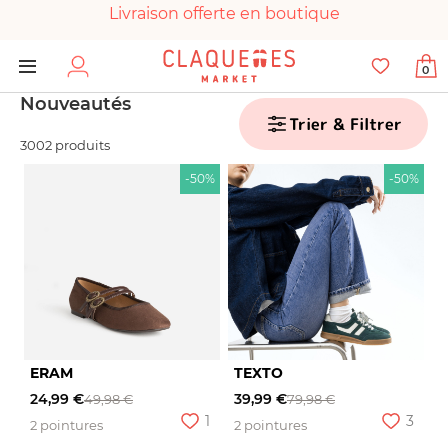
Livraison offerte en boutique
Paiement 100% sécurisé
0
Chaussures garanties en parfait état
Nouveautés
Trier & Filtrer
3002 produits
-50%
-50%
ERAM
TEXTO
24,99 €
39,99 €
49,98 €
79,98 €
1
3
2 pointures
2 pointures