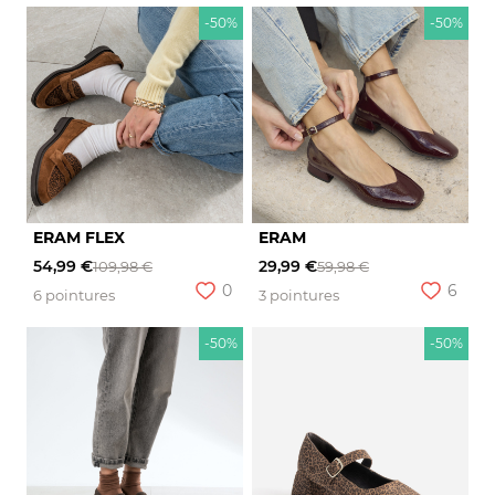
-50%
-50%
ERAM FLEX
ERAM
54,99 €
29,99 €
109,98 €
59,98 €
0
6
6 pointures
3 pointures
-50%
-50%