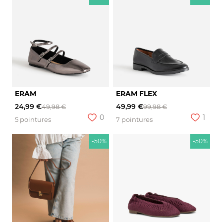
ERAM
ERAM FLEX
24,99 €
49,99 €
49,98 €
99,98 €
0
1
5 pointures
7 pointures
-50%
-50%