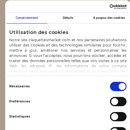
CLAQUETTES MARKET
Consentement
Détails
À propos des cookies
Notre concept
Utilisation des cookies
Blog
Notre site claquettesmarket.com et nos partenaires souhaitons
utiliser des cookies et des technologies similaires pour fournir,
CONTACT & AIDE
mettre à jour, améliorer nos services et personnaliser les
annonces. Si vous l’acceptez, nous pourrons stocker, accéder et
traiter des données personnelles telles que vos visites à ce site
FAQ
Web, les adresses IP, les informations de votre compte
utilisateur telles que votre adresse e-mail et les identifiants des
Nous contacter
cookies.
INFORMATIONS
Vous avez le choix d’« Accepter » pour consentir à ces
Sélection
Nécessaires
utilisations, de « Refuser » pour vous y opposer ou
du
de sélectionner vos préférences concernant chaque catégorie
consentement
Mentions légales
de cookie en cliquant sur « Valider la sélection » pour valider vos
Préférences
options. Vous pouvez à tout moment modifier vos préférences
Conditions générales d’utilisation
en consultant notre page
Gestion des cookies
Statistiques
Données personnelles, vie privée
Conditions générales de vente