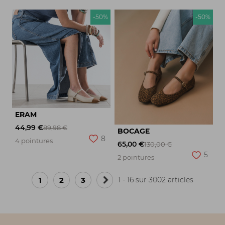
-50%
-50%
ERAM
44,99 €
89,98 €
BOCAGE
8
4 pointures
65,00 €
130,00 €
5
2 pointures
1
2
3
1 - 16 sur 3002 articles
Page
suivante