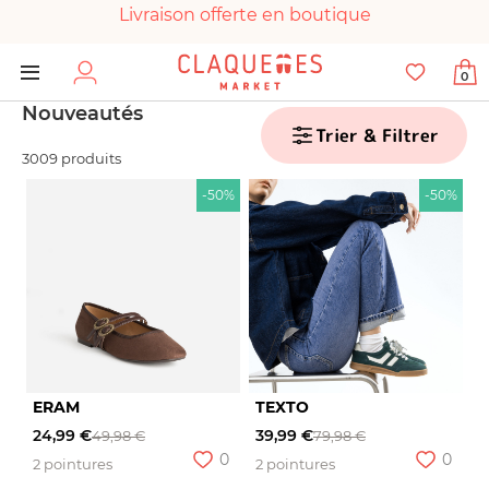
Livraison offerte en boutique
Paiement 100% sécurisé
0
Chaussures garanties en parfait état
Nouveautés
Trier & Filtrer
3009 produits
-50%
-50%
ERAM
TEXTO
24,99 €
39,99 €
49,98 €
79,98 €
0
0
2 pointures
2 pointures