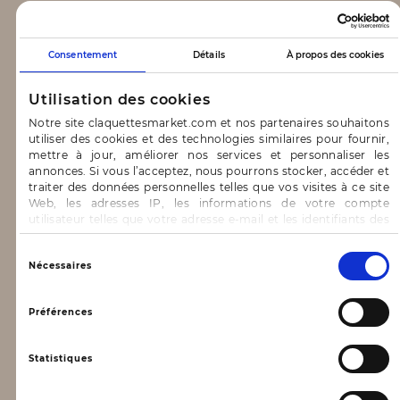
CLAQUETTES MARKET
Consentement
Détails
À propos des cookies
Notre concept
Utilisation des cookies
Blog
Notre site claquettesmarket.com et nos partenaires souhaitons
utiliser des cookies et des technologies similaires pour fournir,
CONTACT & AIDE
mettre à jour, améliorer nos services et personnaliser les
annonces. Si vous l’acceptez, nous pourrons stocker, accéder et
traiter des données personnelles telles que vos visites à ce site
FAQ
Web, les adresses IP, les informations de votre compte
utilisateur telles que votre adresse e-mail et les identifiants des
Nous contacter
cookies.
INFORMATIONS
Vous avez le choix d’« Accepter » pour consentir à ces
Sélection
Nécessaires
utilisations, de « Refuser » pour vous y opposer ou
du
de sélectionner vos préférences concernant chaque catégorie
consentement
Mentions légales
de cookie en cliquant sur « Valider la sélection » pour valider vos
Préférences
options. Vous pouvez à tout moment modifier vos préférences
Conditions générales d’utilisation
en consultant notre page
Gestion des cookies
Statistiques
Données personnelles, vie privée
Conditions générales de vente