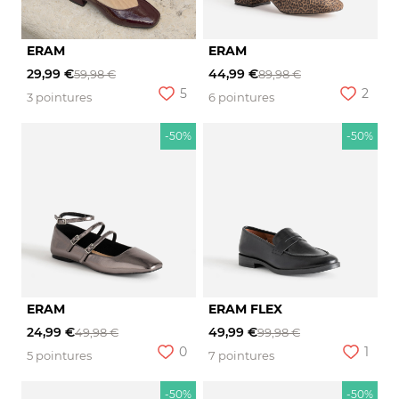
ERAM
ERAM
29,99 €
44,99 €
59,98 €
89,98 €
5
2
3 pointures
6 pointures
-50%
-50%
ERAM
ERAM FLEX
24,99 €
49,99 €
49,98 €
99,98 €
0
1
5 pointures
7 pointures
-50%
-50%