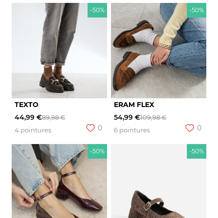
-50%
-50%
TEXTO
ERAM FLEX
44,99 €
54,99 €
89,98 €
109,98 €
0
0
4 pointures
6 pointures
-50%
-50%