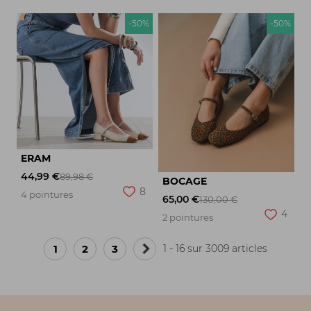
-50%
-50%
ERAM
44,99 €
89,98 €
BOCAGE
8
4 pointures
65,00 €
130,00 €
4
2 pointures
1
2
3
1 - 16 sur 3009 articles
Page
suivante