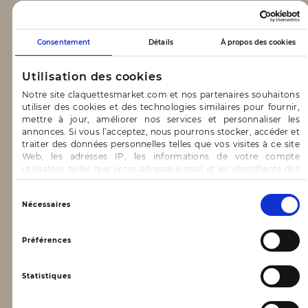
CLAQUETTES MARKET
Consentement
Détails
À propos des cookies
Notre concept
Utilisation des cookies
Blog
Notre site claquettesmarket.com et nos partenaires souhaitons
utiliser des cookies et des technologies similaires pour fournir,
CONTACT & AIDE
mettre à jour, améliorer nos services et personnaliser les
annonces. Si vous l’acceptez, nous pourrons stocker, accéder et
traiter des données personnelles telles que vos visites à ce site
FAQ
Web, les adresses IP, les informations de votre compte
utilisateur telles que votre adresse e-mail et les identifiants des
Nous contacter
cookies.
INFORMATIONS
Vous avez le choix d’« Accepter » pour consentir à ces
Sélection
Nécessaires
utilisations, de « Refuser » pour vous y opposer ou
du
de sélectionner vos préférences concernant chaque catégorie
consentement
Mentions légales
de cookie en cliquant sur « Valider la sélection » pour valider vos
Préférences
options. Vous pouvez à tout moment modifier vos préférences
Conditions générales d’utilisation
en consultant notre page
Gestion des cookies
Statistiques
Données personnelles, vie privée
Conditions générales de vente