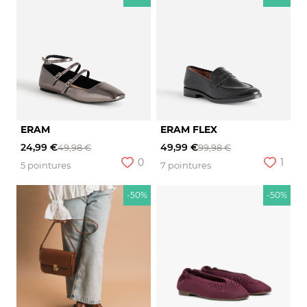
ERAM
ERAM FLEX
24,99 €
49,99 €
49,98 €
99,98 €
0
1
5 pointures
7 pointures
-50%
-50%