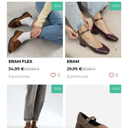
-50%
-50%
ERAM FLEX
ERAM
54,99 €
29,99 €
109,98 €
59,98 €
0
6
6 pointures
3 pointures
-50%
-50%