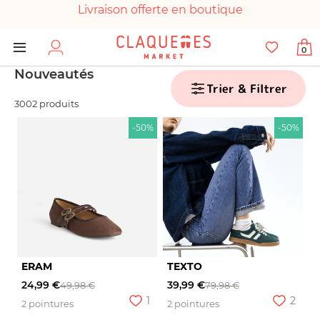
Livraison offerte en boutique
Paiement 100% sécurisé
0
Chaussures garanties en parfait état
Nouveautés
Trier & Filtrer
3002 produits
-50%
-50%
ERAM
TEXTO
24,99 €
39,99 €
49,98 €
79,98 €
1
2
2 pointures
2 pointures