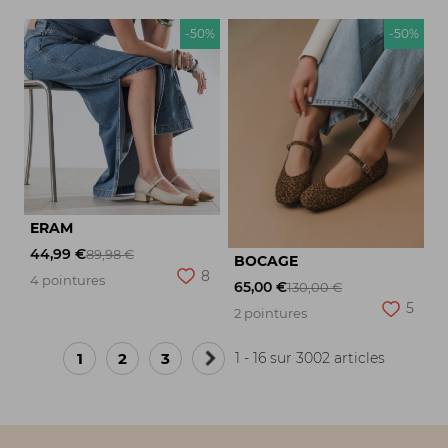
-50%
-50%
ERAM
44,99 €
89,98 €
BOCAGE
8
4 pointures
65,00 €
130,00 €
5
2 pointures
1
2
3
1 - 16 sur 3002 articles
Page
suivante