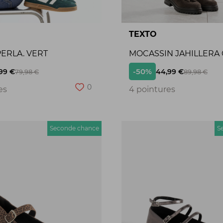
TEXTO
ERLA. VERT
MOCASSIN JAHILLERA
-50%
99 €
44,99 €
79,98 €
89,98 €
0
es
4 pointures
Seconde chance
S