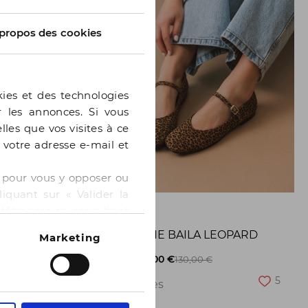
propos des cookies
kies et des technologies
er les annonces. Si vous
lles que vos visites à ce
e votre adresse e-mail et
 » pour vous y opposer ou
iquant sur « Valider la
GE
BOCAGE
références en consultant
BALLERINE BAILA LEOPARD
Marketing
8
-50%
65,00 €
130,00 €
5
2 pointures