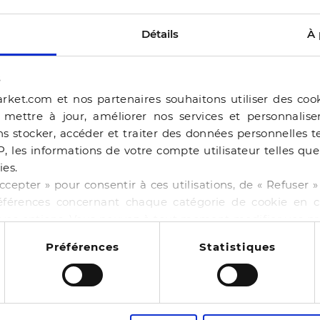
Détails
À 
s
rket.com et nos partenaires souhaitons utiliser des coo
, mettre à jour, améliorer nos services et personnalis
s stocker, accéder et traiter des données personnelles te
P, les informations de votre compte utilisateur telles qu
ies.
ERAM
ccepter » pour consentir à ces utilisations, de « Refuser
éférences concernant chaque catégorie de cookie en cl
BALLERINE BEJIA BEI
r vos options. Vous pouvez à tout moment modifier vos p
-50%
44,99 €
89,98 €
 cookies
NE BAILA CHOCOLAT
Préférences
Statistiques
4 pointures
00 €
130,00 €
14
es