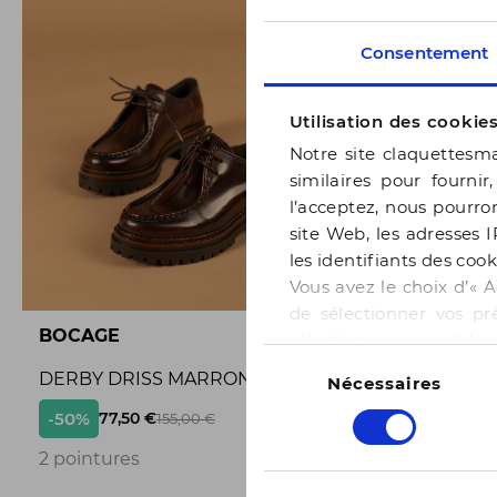
Consentement
Utilisation des cookie
Notre site claquettesma
similaires pour fournir
l’acceptez, nous pourron
site Web, les adresses I
les identifiants des cook
Vous avez le choix d’« A
de sélectionner vos pr
BOCAGE
BOCAGE
sélection » pour valide
Sélection
notre page
Gestion des
DERBY DRISS MARRON
BALLERI
Nécessaires
du
consentement
-50%
-50%
77,50 €
65,
155,00 €
3
2 pointures
3 pointur