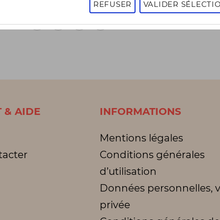
REFUSER
VALIDER SÉLECTI
1
2
3
1 - 16 sur 2999 articles
Page
suivante
 & AIDE
INFORMATIONS
Mentions légales
tacter
Conditions générales
d’utilisation
Données personnelles, v
privée