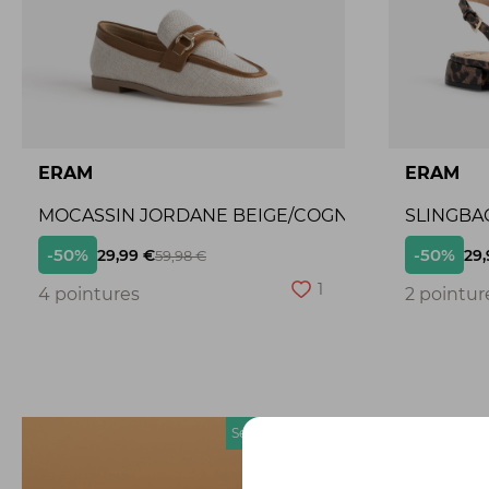
ERAM
ERAM
MOCASSIN JORDANE BEIGE/COGNAC
SLINGBA
-50%
-50%
29,99 €
29,
59,98 €
1
4 pointures
2 pointur
Seconde chance