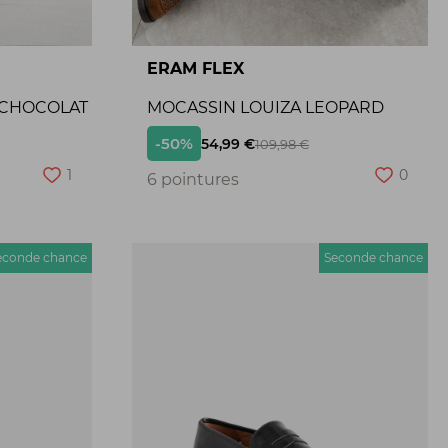
ERAM FLEX
 CHOCOLAT
MOCASSIN LOUIZA LEOPARD
-50%
54,99 €
109,98 €
1
0
6 pointures
econde chance
Seconde chance