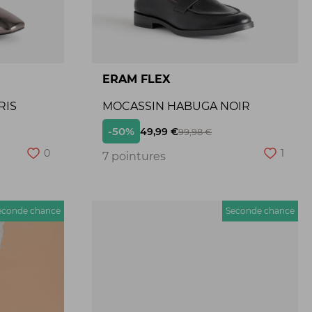
ERAM FLEX
RIS
MOCASSIN HABUGA NOIR
-50%
49,99 €
99,98 €
0
1
7 pointures
econde chance
Seconde chance