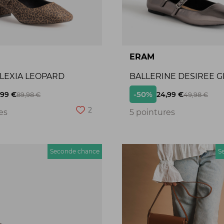
ERAM
ALEXIA LEOPARD
BALLERINE DESIREE G
-50%
,99 €
24,99 €
89,98 €
49,98 €
2
es
5 pointures
Seconde chance
S