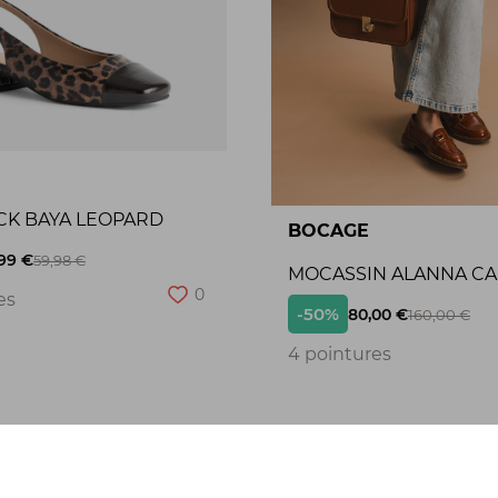
CK BAYA LEOPARD
BOCAGE
99 €
59,98 €
MOCASSIN ALANNA C
0
es
-50%
80,00 €
160,00 €
4 pointures
Seconde chance
S