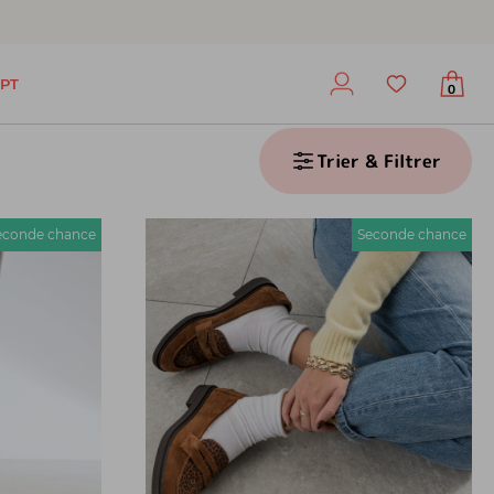
PT
0
Trier & Filtrer
econde chance
Seconde chance