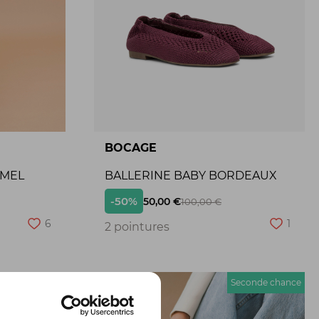
BOCAGE
AMEL
BALLERINE BABY BORDEAUX
-50%
50,00 €
100,00 €
6
1
2 pointures
econde chance
Seconde chance