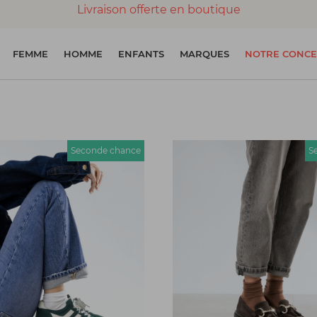
Livraison offerte en boutique
Paiement 100% sécurisé
FEMME
HOMME
ENFANTS
MARQUES
NOTRE CONCE
Chaussures garanties en parfait état
Seconde chance
S