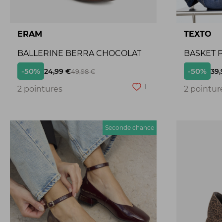
ERAM
TEXTO
BALLERINE BERRA CHOCOLAT
BASKET P
-50%
-50%
24,99 €
39,
49,98 €
1
2 pointures
2 pointur
Seconde chance