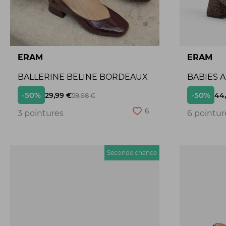
ERAM
ERAM
BALLERINE BELINE BORDEAUX
BABIES 
-50%
-50%
29,99 €
44
59,98 €
6
3 pointures
6 pointur
Seconde chance