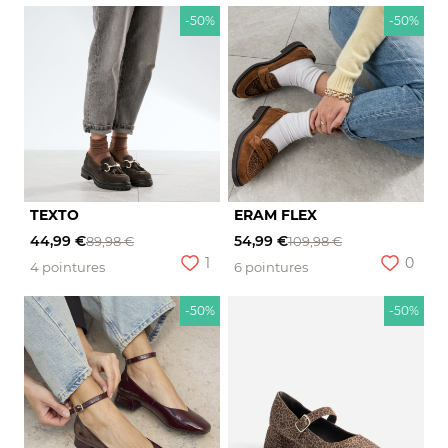
-50%
-50%
TEXTO
ERAM FLEX
44,99 €
54,99 €
89,98 €
109,98 €
1
0
4 pointures
6 pointures
-50%
-50%