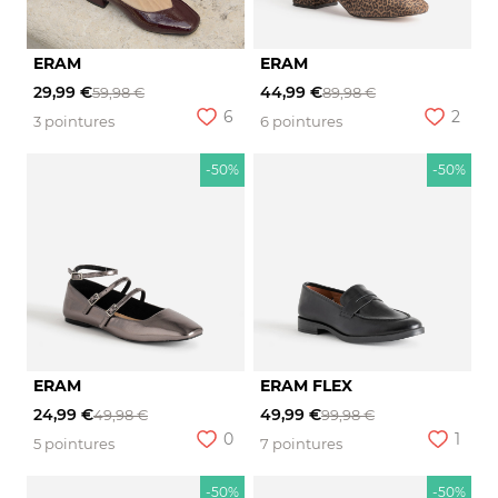
ERAM
ERAM
29,99 €
44,99 €
59,98 €
89,98 €
6
2
3 pointures
6 pointures
-50%
-50%
ERAM
ERAM FLEX
24,99 €
49,99 €
49,98 €
99,98 €
0
1
5 pointures
7 pointures
-50%
-50%