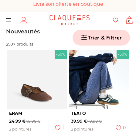
Livraison offerte en boutique
Paiement 100% sécurisé
0
Chaussures garanties en parfait état
Nouveautés
Trier & Filtrer
2997 produits
-50%
-50%
ERAM
TEXTO
24,99 €
39,99 €
49,98 €
79,98 €
1
0
2 pointures
2 pointures