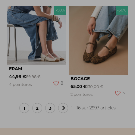
-50%
-50%
ERAM
44,99 €
89,98 €
BOCAGE
8
4 pointures
65,00 €
130,00 €
5
2 pointures
1
2
3
1 - 16 sur 2997 articles
Page
suivante