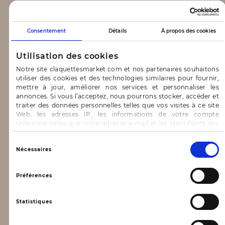
CLAQUETTES MARKET
Consentement
Détails
À propos des cookies
Notre concept
Utilisation des cookies
Blog
Notre site claquettesmarket.com et nos partenaires souhaitons
utiliser des cookies et des technologies similaires pour fournir,
CONTACT & AIDE
mettre à jour, améliorer nos services et personnaliser les
annonces. Si vous l’acceptez, nous pourrons stocker, accéder et
traiter des données personnelles telles que vos visites à ce site
FAQ
Web, les adresses IP, les informations de votre compte
utilisateur telles que votre adresse e-mail et les identifiants des
Nous contacter
cookies.
INFORMATIONS
Vous avez le choix d’« Accepter » pour consentir à ces
Sélection
Nécessaires
utilisations, de « Refuser » pour vous y opposer ou
du
de sélectionner vos préférences concernant chaque catégorie
consentement
Mentions légales
de cookie en cliquant sur « Valider la sélection » pour valider vos
Préférences
options. Vous pouvez à tout moment modifier vos préférences
Conditions générales d’utilisation
en consultant notre page
Gestion des cookies
Statistiques
Données personnelles, vie privée
Conditions générales de vente