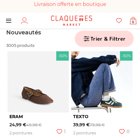
Livraison offerte en boutique
Paiement 100% sécurisé
0
Chaussures garanties en parfait état
Nouveautés
Trier & Filtrer
3005 produits
-50%
-50%
ERAM
TEXTO
24,99 €
39,99 €
49,98 €
79,98 €
1
0
2 pointures
2 pointures