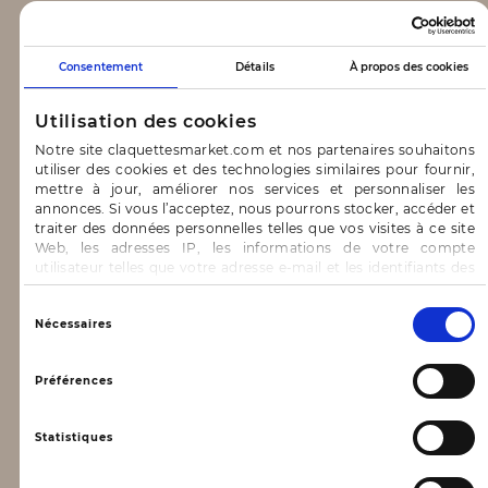
CLAQUETTES MARKET
Consentement
Détails
À propos des cookies
Notre concept
Utilisation des cookies
Blog
Notre site claquettesmarket.com et nos partenaires souhaitons
utiliser des cookies et des technologies similaires pour fournir,
CONTACT & AIDE
mettre à jour, améliorer nos services et personnaliser les
annonces. Si vous l’acceptez, nous pourrons stocker, accéder et
traiter des données personnelles telles que vos visites à ce site
FAQ
Web, les adresses IP, les informations de votre compte
utilisateur telles que votre adresse e-mail et les identifiants des
Nous contacter
cookies.
INFORMATIONS
Vous avez le choix d’« Accepter » pour consentir à ces
Sélection
Nécessaires
utilisations, de « Refuser » pour vous y opposer ou
du
de sélectionner vos préférences concernant chaque catégorie
consentement
Mentions légales
de cookie en cliquant sur « Valider la sélection » pour valider vos
Préférences
options. Vous pouvez à tout moment modifier vos préférences
Conditions générales d’utilisation
en consultant notre page
Gestion des cookies
Statistiques
Données personnelles, vie privée
Conditions générales de vente