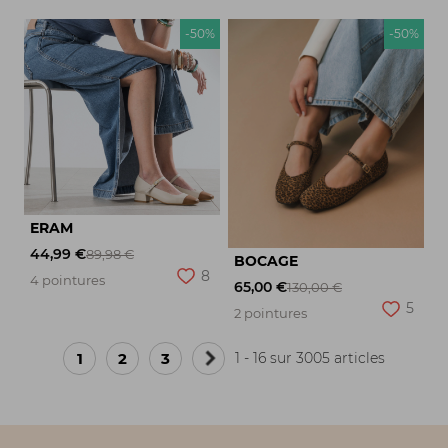
-50%
-50%
ERAM
44,99 €
89,98 €
BOCAGE
8
4 pointures
65,00 €
130,00 €
5
2 pointures
1
2
3
1 - 16 sur 3005 articles
Page
suivante