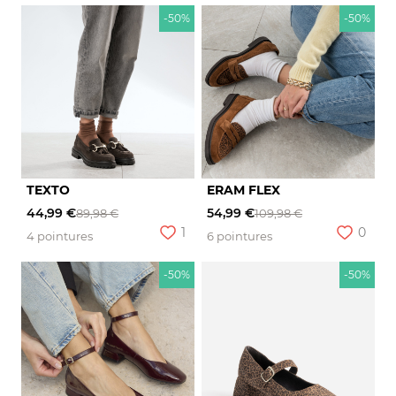
-50%
-50%
TEXTO
ERAM FLEX
44,99 €
54,99 €
89,98 €
109,98 €
1
0
4 pointures
6 pointures
-50%
-50%