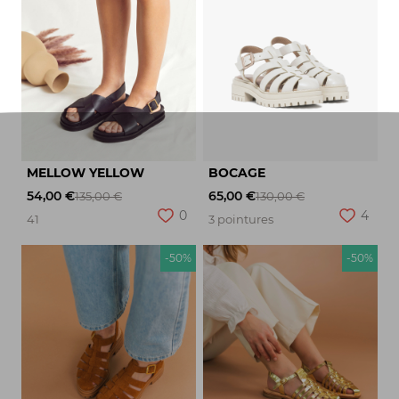
MELLOW YELLOW
BOCAGE
54,00 €
65,00 €
135,00 €
130,00 €
0
4
41
3 pointures
-50%
-50%