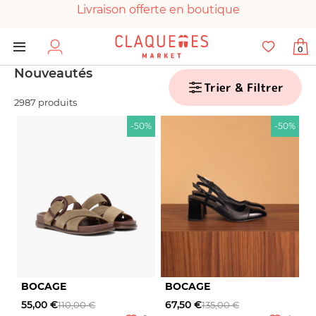
Livraison offerte en boutique
Paiement 100% sécurisé
0
Chaussures garanties en parfait état
Nouveautés
Trier & Filtrer
2987 produits
-50%
-50%
BOCAGE
BOCAGE
55,00 €
67,50 €
110,00 €
135,00 €