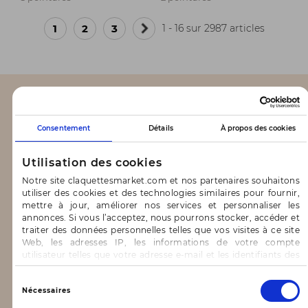
1
2
3
1 - 16 sur 2987 articles
Page
suivante
CLAQUETTES MARKET
Consentement
Détails
À propos des cookies
Notre concept
Utilisation des cookies
Blog
Notre site claquettesmarket.com et nos partenaires souhaitons
utiliser des cookies et des technologies similaires pour fournir,
CONTACT & AIDE
mettre à jour, améliorer nos services et personnaliser les
annonces. Si vous l’acceptez, nous pourrons stocker, accéder et
traiter des données personnelles telles que vos visites à ce site
FAQ
Web, les adresses IP, les informations de votre compte
utilisateur telles que votre adresse e-mail et les identifiants des
Nous contacter
cookies.
Vous avez le choix d’« Accepter » pour consentir à ces
Sélection
INFORMATIONS
Nécessaires
utilisations, de « Refuser » pour vous y opposer ou
du
de sélectionner vos préférences concernant chaque catégorie