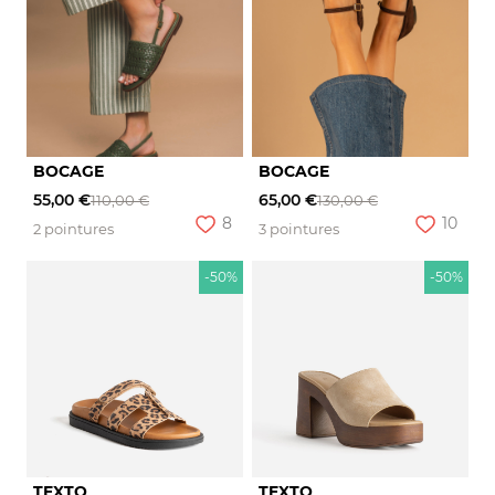
BOCAGE
BOCAGE
55,00 €
65,00 €
110,00 €
130,00 €
8
10
2 pointures
3 pointures
-50%
-50%
TEXTO
TEXTO