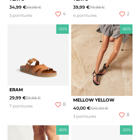
34,99 €
39,99 €
69,98 €
79,98 €
4
2
5 pointures
4 pointures
-50%
-60%
ERAM
29,99 €
59,98 €
MELLOW YELLOW
8
7 pointures
40,00 €
100,00 €
8
3 pointures
-60%
-50%