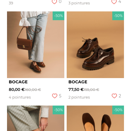
0
4
39
3 pointures
-50%
-50%
BOCAGE
BOCAGE
80,00 €
77,50 €
160,00 €
155,00 €
5
2
4 pointures
2 pointures
-50%
-50%