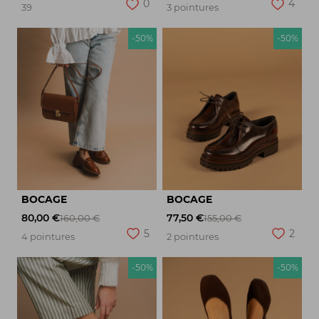
0
4
39
3 pointures
-50%
-50%
BOCAGE
BOCAGE
80,00 €
77,50 €
160,00 €
155,00 €
5
2
4 pointures
2 pointures
-50%
-50%