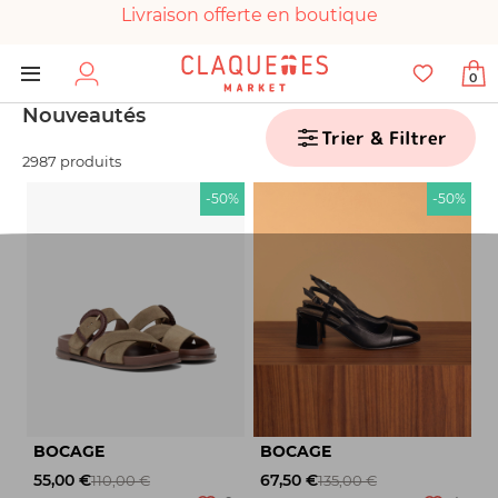
Livraison offerte en boutique
Paiement 100% sécurisé
0
Chaussures garanties en parfait état
Nouveautés
Trier & Filtrer
2987 produits
-50%
-50%
BOCAGE
BOCAGE
55,00 €
67,50 €
110,00 €
135,00 €