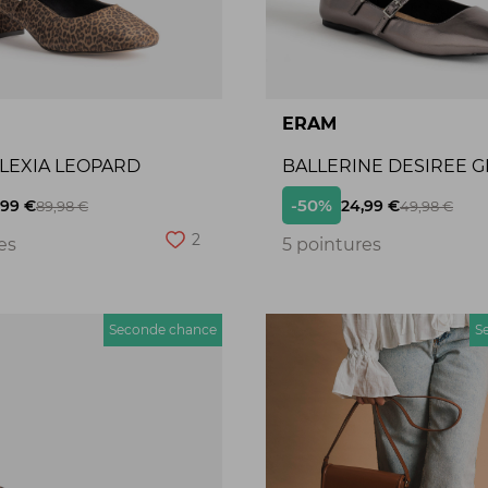
ERAM
ALEXIA LEOPARD
BALLERINE DESIREE G
-50%
,99 €
24,99 €
89,98 €
49,98 €
2
es
5 pointures
Seconde chance
S