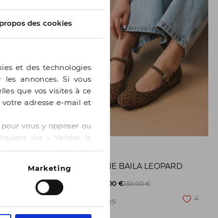
propos des cookies
kies et des technologies
er les annonces. Si vous
lles que vos visites à ce
e votre adresse e-mail et
 » pour vous y opposer ou
iquant sur « Valider la
GE
BOCAGE
références en consultant
BALLERINE BAILA LEOPARD
Marketing
8
-50%
65,00 €
130,00 €
4
2 pointures