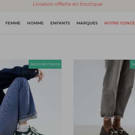
Livraison offerte en boutique
Paiement 100% sécurisé
FEMME
HOMME
ENFANTS
MARQUES
NOTRE CONCE
Chaussures garanties en parfait état
Seconde chance
S