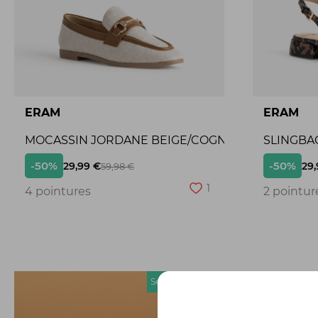
ERAM
ERAM
MOCASSIN JORDANE BEIGE/COGNAC
SLINGBA
-50%
-50%
29,99 €
29,
59,98 €
1
4 pointures
2 pointur
Seconde chance