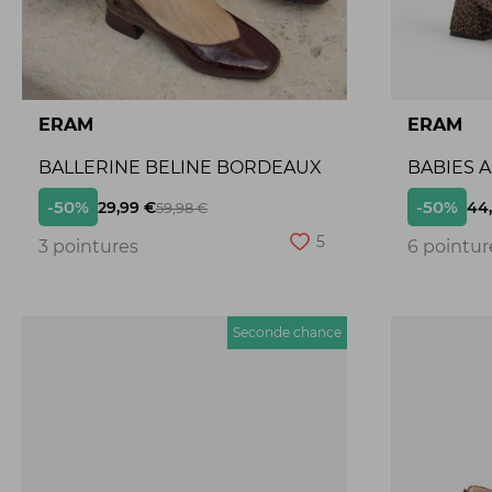
ERAM
ERAM
BALLERINE BELINE BORDEAUX
BABIES 
-50%
-50%
29,99 €
44
59,98 €
5
3 pointures
6 pointur
Seconde chance