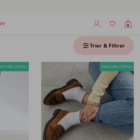
PT
0
Trier & Filtrer
econde chance
Seconde chance