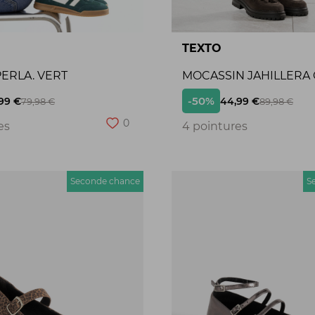
TEXTO
ERLA. VERT
MOCASSIN JAHILLERA
-50%
99 €
44,99 €
79,98 €
89,98 €
0
es
4 pointures
Seconde chance
S