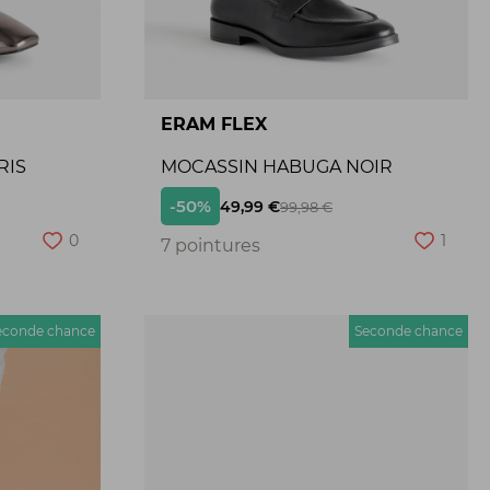
ERAM FLEX
RIS
MOCASSIN HABUGA NOIR
-50%
49,99 €
99,98 €
0
1
7 pointures
econde chance
Seconde chance