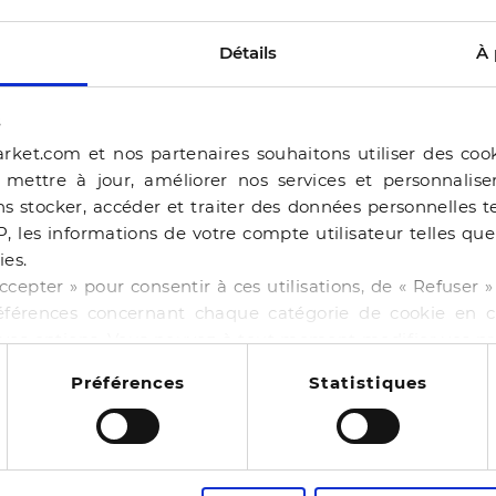
Détails
À 
s
rket.com et nos partenaires souhaitons utiliser des coo
, mettre à jour, améliorer nos services et personnalis
s stocker, accéder et traiter des données personnelles te
P, les informations de votre compte utilisateur telles qu
ies.
ERAM
ccepter » pour consentir à ces utilisations, de « Refuser
éférences concernant chaque catégorie de cookie en cl
BALLERINE BEJIA BEI
r vos options. Vous pouvez à tout moment modifier vos p
-50%
44,99 €
89,98 €
 cookies
NE BAILA CHOCOLAT
Préférences
Statistiques
4 pointures
00 €
130,00 €
12
es