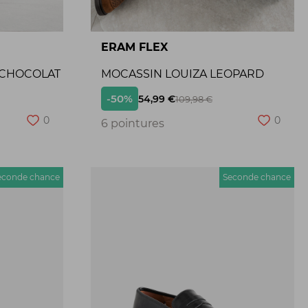
ERAM FLEX
 CHOCOLAT
MOCASSIN LOUIZA LEOPARD
-50%
54,99 €
109,98 €
0
0
6 pointures
econde chance
Seconde chance