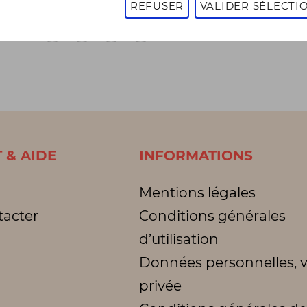
REFUSER
VALIDER SÉLECTI
1
2
3
1 - 16 sur 3010 articles
Page
suivante
 & AIDE
INFORMATIONS
Mentions légales
tacter
Conditions générales
d’utilisation
Données personnelles, v
privée