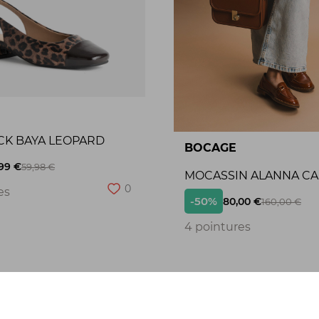
CK BAYA LEOPARD
BOCAGE
99 €
59,98 €
MOCASSIN ALANNA C
0
es
-50%
80,00 €
160,00 €
4 pointures
Seconde chance
S