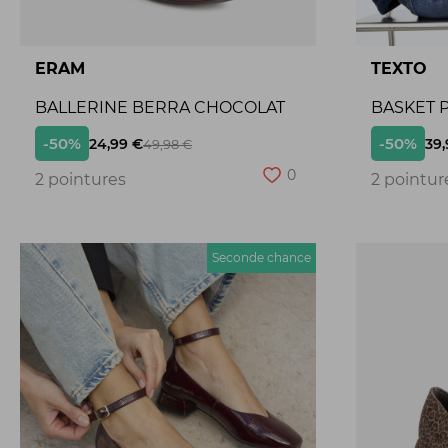
ERAM
TEXTO
BALLERINE BERRA CHOCOLAT
BASKET P
-50%
-50%
24,99 €
39,
49,98 €
0
2 pointures
2 pointur
Seconde chance