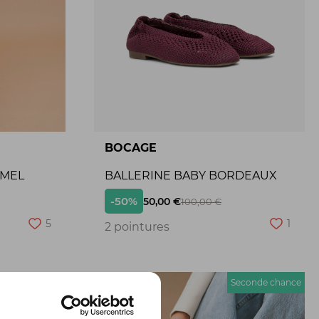
BOCAGE
AMEL
BALLERINE BABY BORDEAUX
-50%
50,00 €
100,00 €
5
1
2 pointures
econde chance
Seconde chance