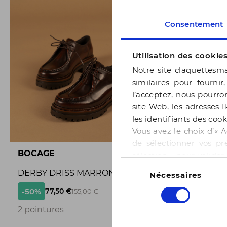
Consentement
Utilisation des cookie
Notre site claquettesma
similaires pour fournir
l’acceptez, nous pourron
site Web, les adresses I
les identifiants des cook
Vous avez le choix d’« A
de sélectionner vos pr
BOCAGE
BOCAGE
sélection » pour valide
Sélection
notre page
Gestion des
DERBY DRISS MARRON
BALLERI
Nécessaires
du
consentement
-50%
-50%
77,50 €
65,
155,00 €
3
2 pointures
3 pointur