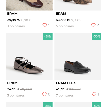
ERAM
ERAM
29,99 €
44,99 €
59,98 €
89,98 €
5
2
3 pointures
6 pointures
-50%
-50%
ERAM
ERAM FLEX
24,99 €
49,99 €
49,98 €
99,98 €
0
1
5 pointures
7 pointures
-50%
-50%