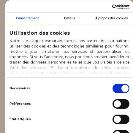
CLAQUETTES MARKET
Consentement
Détails
À propos des cookies
Notre concept
Utilisation des cookies
Blog
Notre site claquettesmarket.com et nos partenaires souhaitons
utiliser des cookies et des technologies similaires pour fournir,
CONTACT & AIDE
mettre à jour, améliorer nos services et personnaliser les
annonces. Si vous l’acceptez, nous pourrons stocker, accéder et
traiter des données personnelles telles que vos visites à ce site
FAQ
Web, les adresses IP, les informations de votre compte
utilisateur telles que votre adresse e-mail et les identifiants des
Nous contacter
cookies.
INFORMATIONS
Vous avez le choix d’« Accepter » pour consentir à ces
Sélection
Nécessaires
utilisations, de « Refuser » pour vous y opposer ou
du
de sélectionner vos préférences concernant chaque catégorie
consentement
Mentions légales
de cookie en cliquant sur « Valider la sélection » pour valider vos
Préférences
options. Vous pouvez à tout moment modifier vos préférences
Conditions générales d’utilisation
en consultant notre page
Gestion des cookies
Statistiques
Données personnelles, vie privée
Conditions générales de vente