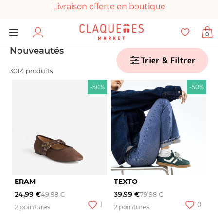
Livraison offerte en boutique
Paiement 100% sécurisé
0
Chaussures garanties en parfait état
Nouveautés
Trier & Filtrer
3014 produits
-50%
-50%
ERAM
TEXTO
24,99 €
39,99 €
49,98 €
79,98 €
1
0
2 pointures
2 pointures