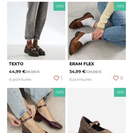
-50%
-50%
TEXTO
ERAM FLEX
44,99 €
54,99 €
89,98 €
109,98 €
1
0
4 pointures
6 pointures
-50%
-50%