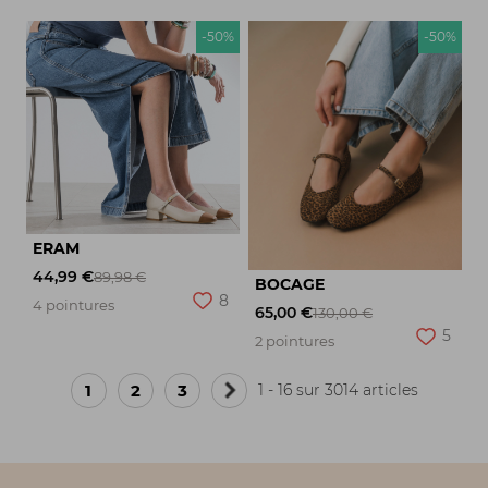
-50%
-50%
ERAM
44,99 €
89,98 €
BOCAGE
8
4 pointures
65,00 €
130,00 €
5
2 pointures
1
2
3
1 - 16 sur 3014 articles
Page
suivante