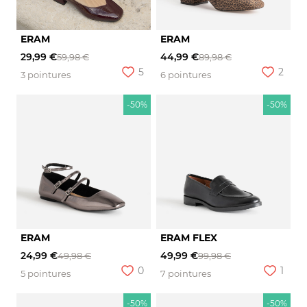
ERAM
ERAM
29,99 €
44,99 €
59,98 €
89,98 €
5
2
3 pointures
6 pointures
-50%
-50%
ERAM
ERAM FLEX
24,99 €
49,99 €
49,98 €
99,98 €
0
1
5 pointures
7 pointures
-50%
-50%