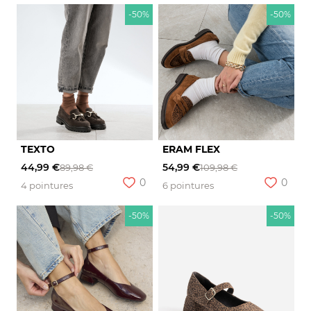
-50%
-50%
TEXTO
ERAM FLEX
44,99 €
54,99 €
89,98 €
109,98 €
0
0
4 pointures
6 pointures
-50%
-50%