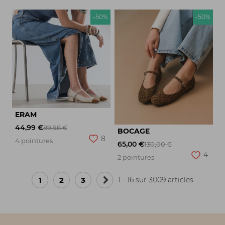
-50%
-50%
ERAM
44,99 €
89,98 €
BOCAGE
8
4 pointures
65,00 €
130,00 €
4
2 pointures
1
2
3
1 - 16 sur 3009 articles
Page
suivante