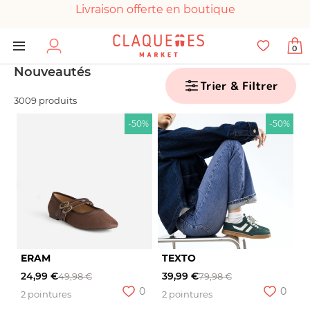
Livraison offerte en boutique
Paiement 100% sécurisé
0
Chaussures garanties en parfait état
Nouveautés
Trier & Filtrer
3009 produits
-50%
-50%
ERAM
TEXTO
24,99 €
39,99 €
49,98 €
79,98 €
0
0
2 pointures
2 pointures