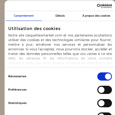
CLAQUETTES MARKET
Consentement
Détails
À propos des cookies
Notre concept
Utilisation des cookies
Blog
Notre site claquettesmarket.com et nos partenaires souhaitons
utiliser des cookies et des technologies similaires pour fournir,
CONTACT & AIDE
mettre à jour, améliorer nos services et personnaliser les
annonces. Si vous l’acceptez, nous pourrons stocker, accéder et
traiter des données personnelles telles que vos visites à ce site
FAQ
Web, les adresses IP, les informations de votre compte
utilisateur telles que votre adresse e-mail et les identifiants des
Nous contacter
cookies.
INFORMATIONS
Vous avez le choix d’« Accepter » pour consentir à ces
Sélection
Nécessaires
utilisations, de « Refuser » pour vous y opposer ou
du
de sélectionner vos préférences concernant chaque catégorie
consentement
Mentions légales
de cookie en cliquant sur « Valider la sélection » pour valider vos
Préférences
options. Vous pouvez à tout moment modifier vos préférences
Conditions générales d’utilisation
en consultant notre page
Gestion des cookies
Statistiques
Données personnelles, vie privée
Conditions générales de vente