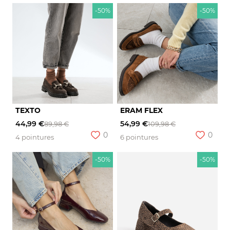
-50%
-50%
TEXTO
ERAM FLEX
44,99 €
54,99 €
89,98 €
109,98 €
0
0
4 pointures
6 pointures
-50%
-50%