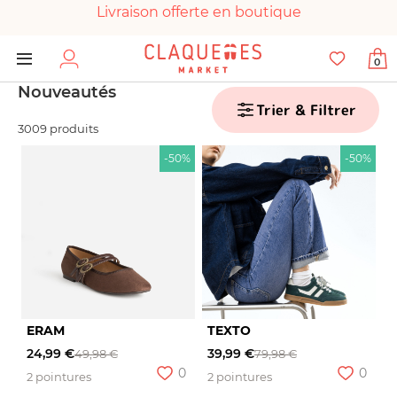
Livraison offerte en boutique
Paiement 100% sécurisé
0
Chaussures garanties en parfait état
Nouveautés
Trier & Filtrer
3009 produits
-50%
-50%
ERAM
TEXTO
24,99 €
39,99 €
49,98 €
79,98 €
0
0
2 pointures
2 pointures