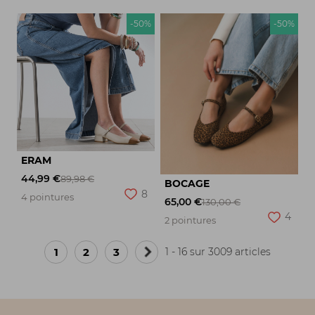
-50%
-50%
ERAM
44,99 €
89,98 €
BOCAGE
8
4 pointures
65,00 €
130,00 €
4
2 pointures
1
2
3
1 - 16 sur 3009 articles
Page
suivante