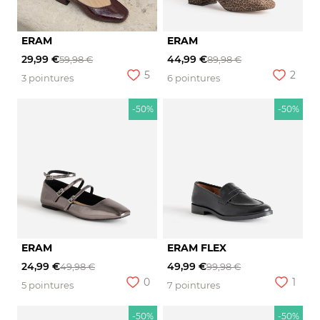
ERAM
ERAM
29,99 €
44,99 €
59,98 €
89,98 €
5
2
3 pointures
6 pointures
-50%
-50%
ERAM
ERAM FLEX
24,99 €
49,99 €
49,98 €
99,98 €
0
1
5 pointures
7 pointures
-50%
-50%