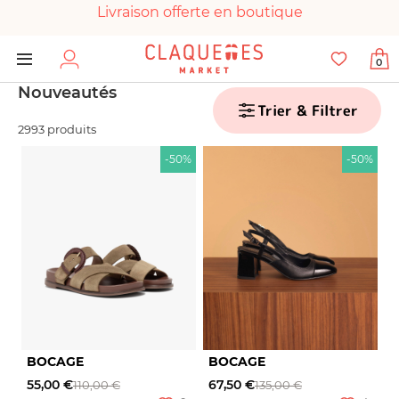
Livraison offerte en boutique
Paiement 100% sécurisé
0
Chaussures garanties en parfait état
Nouveautés
Trier & Filtrer
2993 produits
-50%
-50%
BOCAGE
BOCAGE
55,00 €
67,50 €
110,00 €
135,00 €