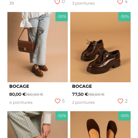
0
4
39
3 pointures
-50%
-50%
BOCAGE
BOCAGE
80,00 €
77,50 €
160,00 €
155,00 €
5
2
4 pointures
2 pointures
-50%
-50%