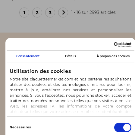
1
2
3
1 - 16 sur 2993 articles
Page
suivante
CLAQUETTES MARKET
Consentement
Détails
À propos des cookies
Notre concept
Utilisation des cookies
Blog
Notre site claquettesmarket.com et nos partenaires souhaitons
utiliser des cookies et des technologies similaires pour fournir,
CONTACT & AIDE
mettre à jour, améliorer nos services et personnaliser les
annonces. Si vous l’acceptez, nous pourrons stocker, accéder et
traiter des données personnelles telles que vos visites à ce site
FAQ
Web, les adresses IP, les informations de votre compte
utilisateur telles que votre adresse e-mail et les identifiants des
Nous contacter
cookies.
Vous avez le choix d’« Accepter » pour consentir à ces
Sélection
INFORMATIONS
Nécessaires
utilisations, de « Refuser » pour vous y opposer ou
du
de sélectionner vos préférences concernant chaque catégorie