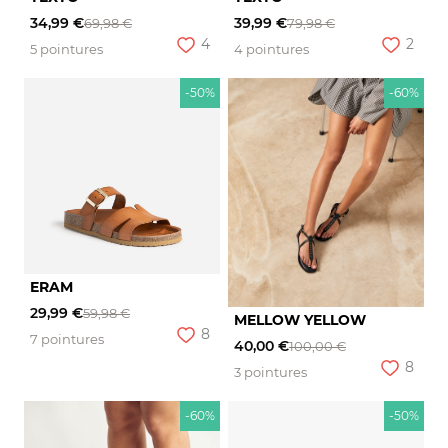
34,99 €
39,99 €
69,98 €
79,98 €
4
2
5 pointures
4 pointures
-50%
-60%
ERAM
29,99 €
59,98 €
MELLOW YELLOW
8
7 pointures
40,00 €
100,00 €
8
3 pointures
-60%
-50%