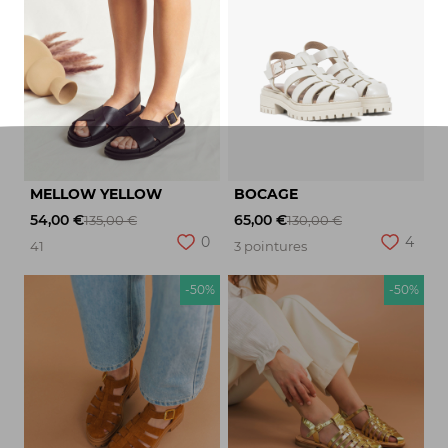
MELLOW YELLOW
BOCAGE
54,00 €
65,00 €
135,00 €
130,00 €
0
4
41
3 pointures
-50%
-50%