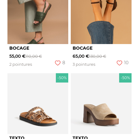
BOCAGE
BOCAGE
55,00 €
65,00 €
110,00 €
130,00 €
8
10
2 pointures
3 pointures
-50%
-50%
TEXTO
TEXTO