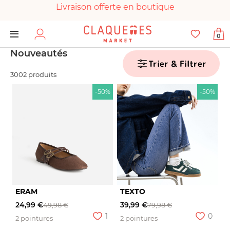
Livraison offerte en boutique
Paiement 100% sécurisé
0
Chaussures garanties en parfait état
Nouveautés
Trier & Filtrer
3002 produits
-50%
-50%
ERAM
TEXTO
24,99 €
39,99 €
49,98 €
79,98 €
1
0
2 pointures
2 pointures