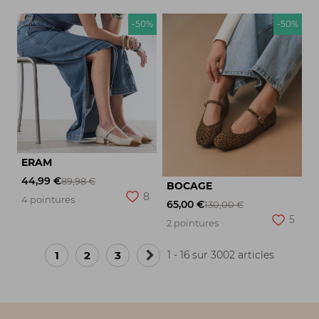
-50%
-50%
ERAM
44,99 €
89,98 €
BOCAGE
8
4 pointures
65,00 €
130,00 €
5
2 pointures
1
2
3
1 - 16 sur 3002 articles
Page
suivante