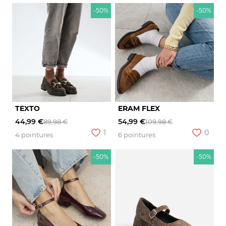
-50%
-50%
TEXTO
ERAM FLEX
44,99 €
54,99 €
89,98 €
109,98 €
1
0
4 pointures
6 pointures
-50%
-50%