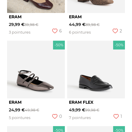
ERAM
ERAM
29,99 €
44,99 €
59,98 €
89,98 €
6
2
3 pointures
6 pointures
-50%
-50%
ERAM
ERAM FLEX
24,99 €
49,99 €
49,98 €
99,98 €
0
1
5 pointures
7 pointures
-50%
-50%