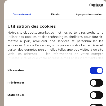
CLAQUETTES MARKET
Consentement
Détails
À propos des cookies
Notre concept
Utilisation des cookies
Blog
Notre site claquettesmarket.com et nos partenaires souhaitons
utiliser des cookies et des technologies similaires pour fournir,
CONTACT & AIDE
mettre à jour, améliorer nos services et personnaliser les
annonces. Si vous l’acceptez, nous pourrons stocker, accéder et
traiter des données personnelles telles que vos visites à ce site
FAQ
Web, les adresses IP, les informations de votre compte
utilisateur telles que votre adresse e-mail et les identifiants des
Nous contacter
cookies.
INFORMATIONS
Vous avez le choix d’« Accepter » pour consentir à ces
Sélection
Nécessaires
utilisations, de « Refuser » pour vous y opposer ou
du
de sélectionner vos préférences concernant chaque catégorie
consentement
Mentions légales
de cookie en cliquant sur « Valider la sélection » pour valider vos
Préférences
options. Vous pouvez à tout moment modifier vos préférences
Conditions générales d’utilisation
en consultant notre page
Gestion des cookies
Statistiques
Données personnelles, vie privée
Conditions générales de vente