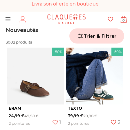
Livraison offerte en boutique
Paiement 100% sécurisé
0
Chaussures garanties en parfait état
Nouveautés
Trier & Filtrer
3002 produits
-50%
-50%
ERAM
TEXTO
24,99 €
39,99 €
49,98 €
79,98 €
1
3
2 pointures
2 pointures