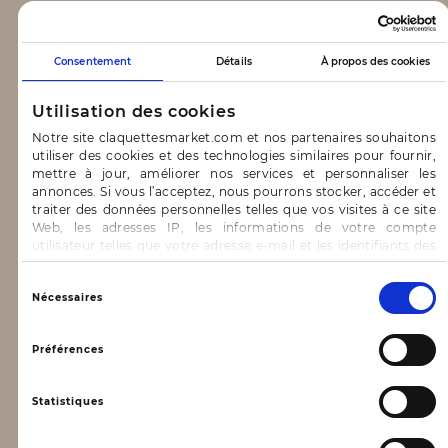
CLAQUETTES MARKET
Consentement
Détails
À propos des cookies
Notre concept
Utilisation des cookies
Blog
Notre site claquettesmarket.com et nos partenaires souhaitons
utiliser des cookies et des technologies similaires pour fournir,
CONTACT & AIDE
mettre à jour, améliorer nos services et personnaliser les
annonces. Si vous l’acceptez, nous pourrons stocker, accéder et
traiter des données personnelles telles que vos visites à ce site
FAQ
Web, les adresses IP, les informations de votre compte
utilisateur telles que votre adresse e-mail et les identifiants des
Nous contacter
cookies.
INFORMATIONS
Vous avez le choix d’« Accepter » pour consentir à ces
Sélection
Nécessaires
utilisations, de « Refuser » pour vous y opposer ou
du
de sélectionner vos préférences concernant chaque catégorie
consentement
Mentions légales
de cookie en cliquant sur « Valider la sélection » pour valider vos
Préférences
options. Vous pouvez à tout moment modifier vos préférences
Conditions générales d’utilisation
en consultant notre page
Gestion des cookies
Statistiques
Données personnelles, vie privée
Conditions générales de vente