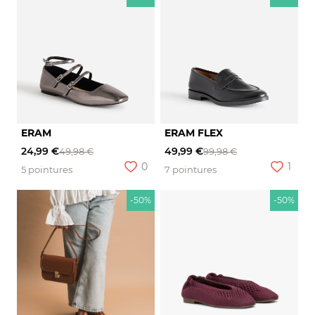
ERAM
ERAM FLEX
24,99 €
49,99 €
49,98 €
99,98 €
0
1
5 pointures
7 pointures
-50%
-50%