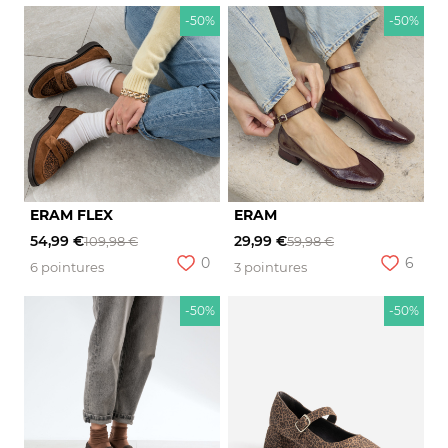
-50%
-50%
ERAM FLEX
ERAM
54,99 €
29,99 €
109,98 €
59,98 €
0
6
6 pointures
3 pointures
-50%
-50%