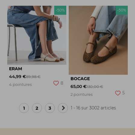
-50%
-50%
ERAM
44,99 €
89,98 €
BOCAGE
8
4 pointures
65,00 €
130,00 €
5
2 pointures
1
2
3
1 - 16 sur 3002 articles
Page
suivante