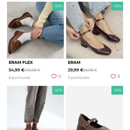
-50%
-50%
ERAM FLEX
ERAM
54,99 €
29,99 €
109,98 €
59,98 €
0
8
6 pointures
3 pointures
-50%
-50%