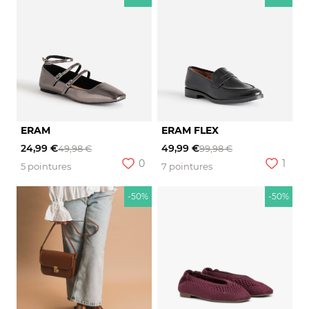
ERAM
ERAM FLEX
24,99 €
49,99 €
49,98 €
99,98 €
0
1
5 pointures
7 pointures
-50%
-50%