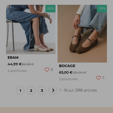
-50%
-50%
ERAM
44,99 €
89,98 €
BOCAGE
8
4 pointures
65,00 €
130,00 €
5
2 pointures
1
2
3
1 - 16 sur 2995 articles
Page
suivante