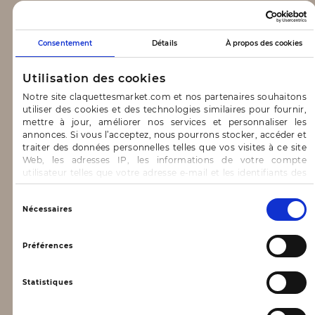
CLAQUETTES MARKET
Consentement
Détails
À propos des cookies
Notre concept
Utilisation des cookies
Blog
Notre site claquettesmarket.com et nos partenaires souhaitons
utiliser des cookies et des technologies similaires pour fournir,
CONTACT & AIDE
mettre à jour, améliorer nos services et personnaliser les
annonces. Si vous l’acceptez, nous pourrons stocker, accéder et
traiter des données personnelles telles que vos visites à ce site
FAQ
Web, les adresses IP, les informations de votre compte
utilisateur telles que votre adresse e-mail et les identifiants des
Nous contacter
cookies.
INFORMATIONS
Vous avez le choix d’« Accepter » pour consentir à ces
Sélection
Nécessaires
utilisations, de « Refuser » pour vous y opposer ou
du
de sélectionner vos préférences concernant chaque catégorie
consentement
Mentions légales
de cookie en cliquant sur « Valider la sélection » pour valider vos
Préférences
options. Vous pouvez à tout moment modifier vos préférences
Conditions générales d’utilisation
en consultant notre page
Gestion des cookies
Statistiques
Données personnelles, vie privée
Conditions générales de vente