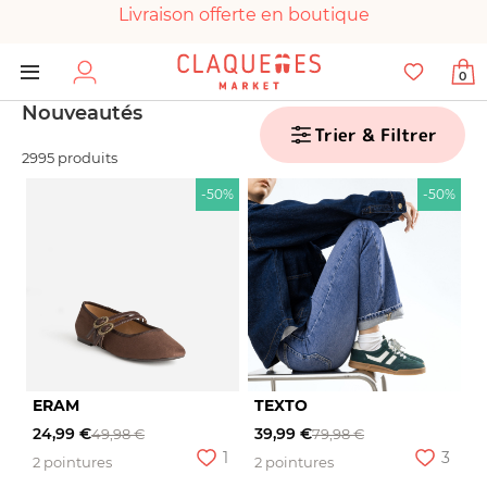
Livraison offerte en boutique
Paiement 100% sécurisé
0
Chaussures garanties en parfait état
Nouveautés
Trier & Filtrer
2995 produits
-50%
-50%
ERAM
TEXTO
24,99 €
39,99 €
49,98 €
79,98 €
1
3
2 pointures
2 pointures