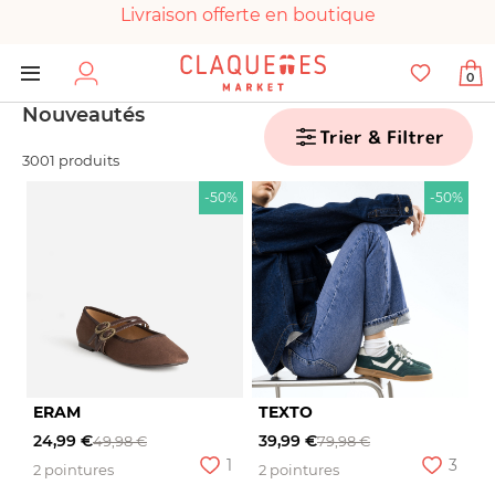
Livraison offerte en boutique
Paiement 100% sécurisé
0
Chaussures garanties en parfait état
Nouveautés
Trier & Filtrer
3001 produits
-50%
-50%
ERAM
TEXTO
24,99 €
39,99 €
49,98 €
79,98 €
1
3
2 pointures
2 pointures