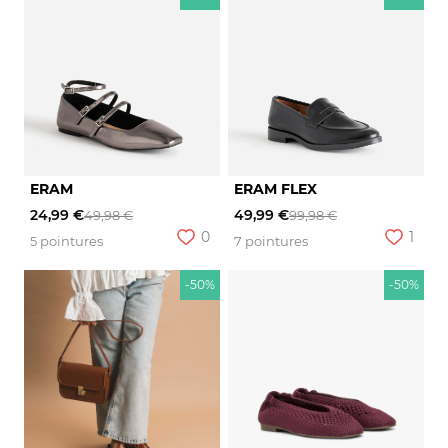
ERAM
ERAM FLEX
24,99 €
49,99 €
49,98 €
99,98 €
0
1
5 pointures
7 pointures
-50%
-50%