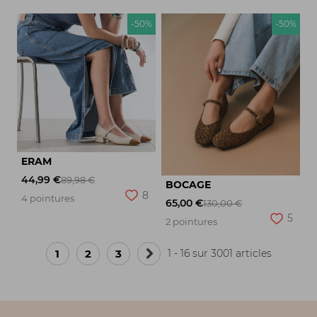
-50%
-50%
ERAM
44,99 €
89,98 €
BOCAGE
8
4 pointures
65,00 €
130,00 €
5
2 pointures
1
2
3
1 - 16 sur 3001 articles
Page
suivante