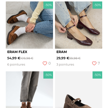
-50%
-50%
ERAM FLEX
ERAM
54,99 €
29,99 €
109,98 €
59,98 €
0
7
6 pointures
3 pointures
-50%
-50%