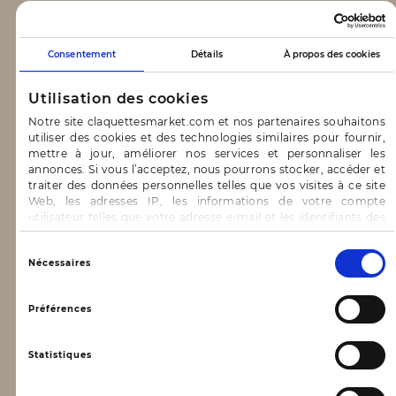
CLAQUETTES MARKET
Consentement
Détails
À propos des cookies
Notre concept
Utilisation des cookies
Blog
Notre site claquettesmarket.com et nos partenaires souhaitons
utiliser des cookies et des technologies similaires pour fournir,
CONTACT & AIDE
mettre à jour, améliorer nos services et personnaliser les
annonces. Si vous l’acceptez, nous pourrons stocker, accéder et
traiter des données personnelles telles que vos visites à ce site
FAQ
Web, les adresses IP, les informations de votre compte
utilisateur telles que votre adresse e-mail et les identifiants des
Nous contacter
cookies.
INFORMATIONS
Vous avez le choix d’« Accepter » pour consentir à ces
Sélection
Nécessaires
utilisations, de « Refuser » pour vous y opposer ou
du
de sélectionner vos préférences concernant chaque catégorie
consentement
Mentions légales
de cookie en cliquant sur « Valider la sélection » pour valider vos
Préférences
options. Vous pouvez à tout moment modifier vos préférences
Conditions générales d’utilisation
en consultant notre page
Gestion des cookies
Statistiques
Données personnelles, vie privée
Conditions générales de vente