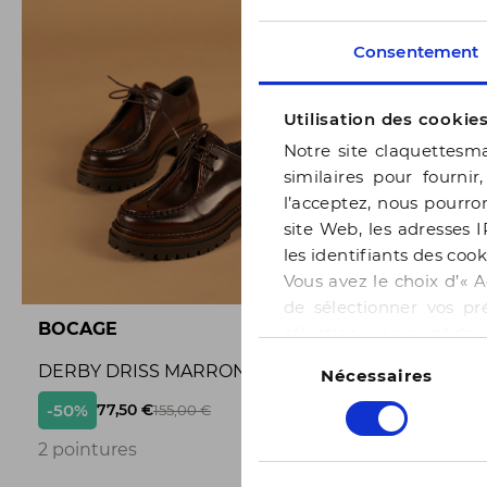
Consentement
Utilisation des cookie
Notre site claquettesma
similaires pour fournir
l’acceptez, nous pourron
site Web, les adresses I
les identifiants des cook
Vous avez le choix d’« A
de sélectionner vos pr
BOCAGE
BOCAGE
sélection » pour valide
Sélection
notre page
Gestion des
DERBY DRISS MARRON
BALLERI
Nécessaires
du
consentement
-50%
-50%
77,50 €
65,
155,00 €
2
2 pointures
3 pointur