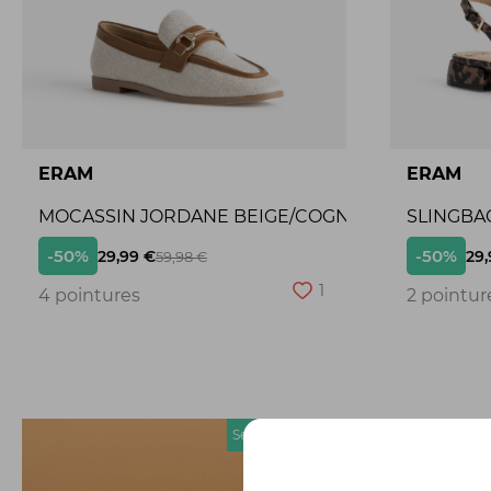
ERAM
ERAM
MOCASSIN JORDANE BEIGE/COGNAC
SLINGBA
-50%
-50%
29,99 €
29,
59,98 €
1
4 pointures
2 pointur
Seconde chance