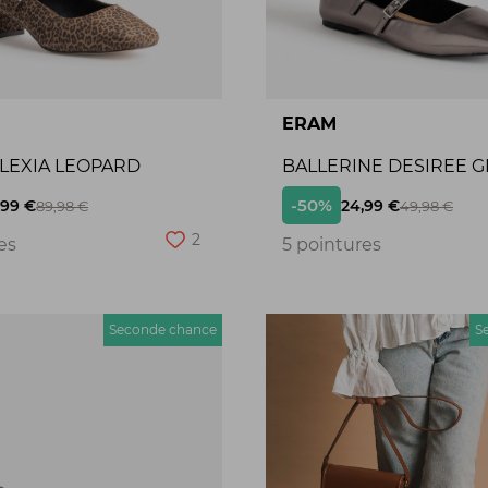
ERAM
ALEXIA LEOPARD
BALLERINE DESIREE G
-50%
,99 €
24,99 €
89,98 €
49,98 €
2
es
5 pointures
Seconde chance
S