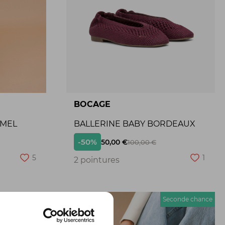
BOCAGE
AMEL
BALLERINE BABY BORDEAUX
-50%
50,00 €
100,00 €
5
1
2 pointures
econde chance
Seconde chance