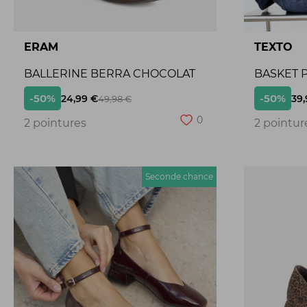
ERAM
TEXTO
BALLERINE BERRA CHOCOLAT
BASKET P
-50%
-50%
24,99 €
39,
49,98 €
0
2 pointures
2 pointur
Seconde chance