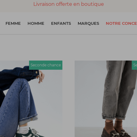
Livraison offerte en boutique
Paiement 100% sécurisé
FEMME
HOMME
ENFANTS
MARQUES
NOTRE CONCE
Chaussures garanties en parfait état
Seconde chance
S