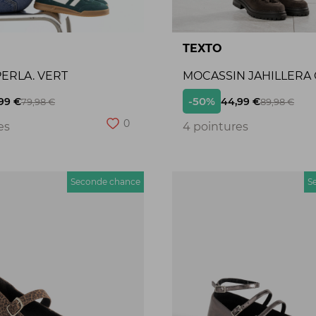
TEXTO
ERLA. VERT
MOCASSIN JAHILLERA
-50%
99 €
44,99 €
79,98 €
89,98 €
0
es
4 pointures
Seconde chance
S