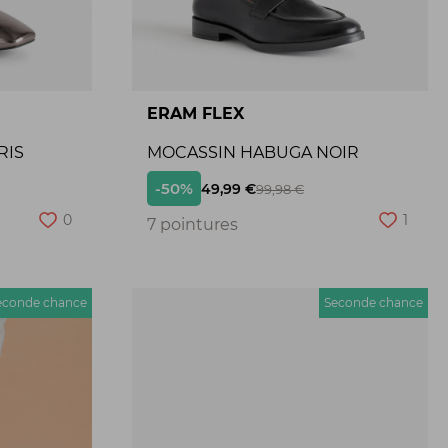
ERAM FLEX
RIS
MOCASSIN HABUGA NOIR
-50%
49,99 €
99,98 €
0
1
7 pointures
econde chance
Seconde chance