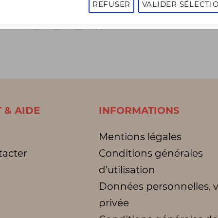
REFUSER
VALIDER SÉLECTI
1
2
3
1 - 16 sur 3009 articles
Page
suivante
 & AIDE
INFORMATIONS
Mentions légales
tacter
Conditions générales
d’utilisation
Données personnelles, v
privée