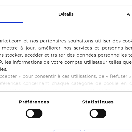
Détails
À 
s
rket.com et nos partenaires souhaitons utiliser des coo
, mettre à jour, améliorer nos services et personnalis
s stocker, accéder et traiter des données personnelles te
P, les informations de votre compte utilisateur telles qu
ies.
ERAM
ccepter » pour consentir à ces utilisations, de « Refuser
éférences concernant chaque catégorie de cookie en cl
BALLERINE BEJIA BEI
r vos options. Vous pouvez à tout moment modifier vos p
-50%
44,99 €
89,98 €
 cookies
NE BAILA CHOCOLAT
Préférences
Statistiques
4 pointures
00 €
130,00 €
11
es