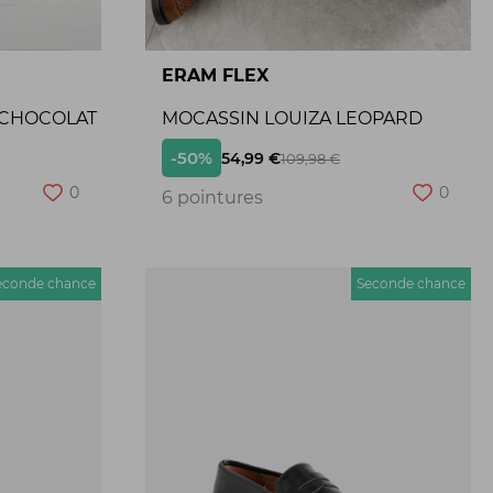
ERAM FLEX
 CHOCOLAT
MOCASSIN LOUIZA LEOPARD
-50%
54,99 €
109,98 €
0
0
6 pointures
econde chance
Seconde chance