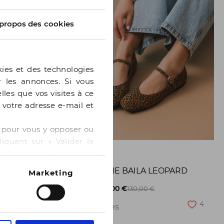
propos des cookies
kies et des technologies
er les annonces. Si vous
lles que vos visites à ce
e votre adresse e-mail et
 » pour vous y opposer ou
iquant sur « Valider la
GE
BOCAGE
références en consultant
BALLERINE BAILA LEOPARD
Marketing
8
-50%
65,00 €
130,00 €
4
2 pointures