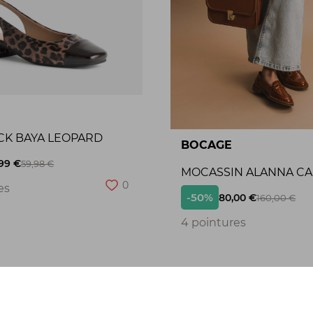
CK BAYA LEOPARD
BOCAGE
99 €
59,98 €
MOCASSIN ALANNA C
0
es
-50%
80,00 €
160,00 €
4 pointures
Seconde chance
S