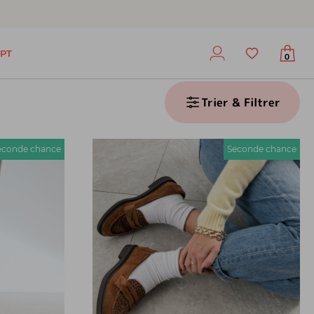
PT
0
Trier & Filtrer
econde chance
Seconde chance