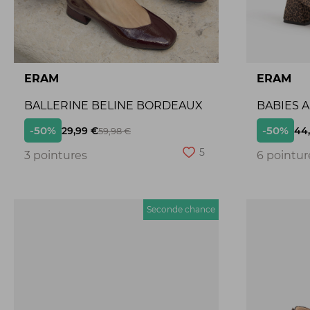
ERAM
ERAM
BALLERINE BELINE BORDEAUX
BABIES 
-50%
-50%
29,99 €
44
59,98 €
5
3 pointures
6 pointur
Seconde chance