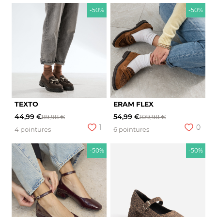
-50%
-50%
TEXTO
ERAM FLEX
44,99 €
54,99 €
89,98 €
109,98 €
1
0
4 pointures
6 pointures
-50%
-50%