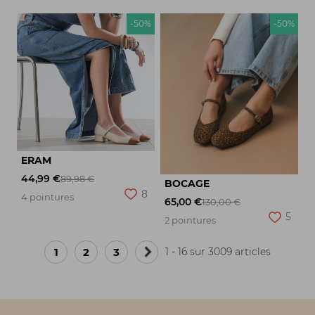
-50%
-50%
ERAM
44,99 €
89,98 €
BOCAGE
8
4 pointures
65,00 €
130,00 €
5
2 pointures
1
2
3
1 - 16 sur 3009 articles
Page
suivante