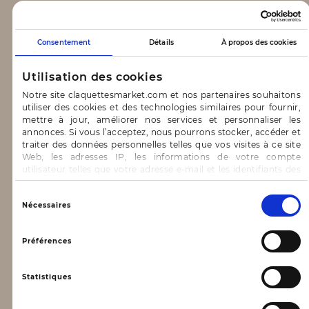
CLAQUETTES MARKET
Consentement
Détails
À propos des cookies
Notre concept
Utilisation des cookies
Blog
Notre site claquettesmarket.com et nos partenaires souhaitons
utiliser des cookies et des technologies similaires pour fournir,
CONTACT & AIDE
mettre à jour, améliorer nos services et personnaliser les
annonces. Si vous l’acceptez, nous pourrons stocker, accéder et
traiter des données personnelles telles que vos visites à ce site
FAQ
Web, les adresses IP, les informations de votre compte
utilisateur telles que votre adresse e-mail et les identifiants des
Nous contacter
cookies.
INFORMATIONS
Vous avez le choix d’« Accepter » pour consentir à ces
Sélection
Nécessaires
utilisations, de « Refuser » pour vous y opposer ou
du
de sélectionner vos préférences concernant chaque catégorie
consentement
Mentions légales
de cookie en cliquant sur « Valider la sélection » pour valider vos
Préférences
options. Vous pouvez à tout moment modifier vos préférences
Conditions générales d’utilisation
en consultant notre page
Gestion des cookies
Statistiques
Données personnelles, vie privée
Conditions générales de vente