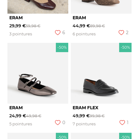
ERAM
ERAM
29,99 €
44,99 €
59,98 €
89,98 €
6
2
3 pointures
6 pointures
-50%
-50%
ERAM
ERAM FLEX
24,99 €
49,99 €
49,98 €
99,98 €
0
1
5 pointures
7 pointures
-50%
-50%