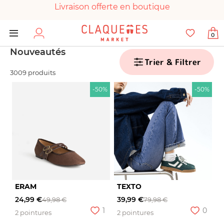
Livraison offerte en boutique
Paiement 100% sécurisé
0
Chaussures garanties en parfait état
Nouveautés
Trier & Filtrer
3009 produits
-50%
-50%
ERAM
TEXTO
24,99 €
39,99 €
49,98 €
79,98 €
1
0
2 pointures
2 pointures