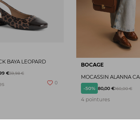
CK BAYA LEOPARD
BOCAGE
99 €
59,98 €
MOCASSIN ALANNA C
0
es
-50%
80,00 €
160,00 €
4 pointures
Seconde chance
S