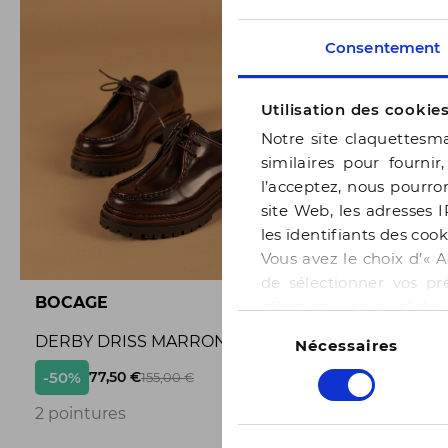
Consentement
Utilisation des cookie
Notre site claquettesma
similaires pour fournir
l’acceptez, nous pourron
site Web, les adresses I
les identifiants des cook
Vous avez le choix d’« A
de sélectionner vos pr
BOCAGE
BOCAGE
sélection » pour valide
Sélection
notre page
Gestion des
DERBY DRISS MARRON
BALLERI
Nécessaires
du
consentement
-50%
-50%
77,50 €
65,
155,00 €
3
2 pointures
3 pointur