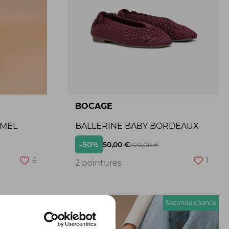
BOCAGE
AMEL
BALLERINE BABY BORDEAUX
-50%
50,00 €
100,00 €
6
1
2 pointures
econde chance
Seconde chance