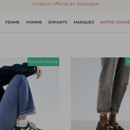
Livraison offerte en boutique
Paiement 100% sécurisé
FEMME
HOMME
ENFANTS
MARQUES
NOTRE CONCE
Chaussures garanties en parfait état
Seconde chance
S