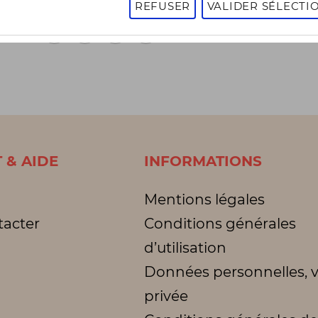
REFUSER
VALIDER SÉLECTI
1
2
3
1 - 16 sur 3001 articles
Page
suivante
 & AIDE
INFORMATIONS
Mentions légales
tacter
Conditions générales
d’utilisation
Données personnelles, v
privée