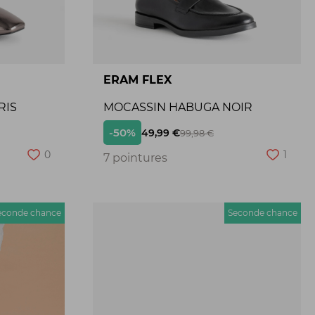
ERAM FLEX
RIS
MOCASSIN HABUGA NOIR
-50%
49,99 €
99,98 €
0
1
7 pointures
econde chance
Seconde chance