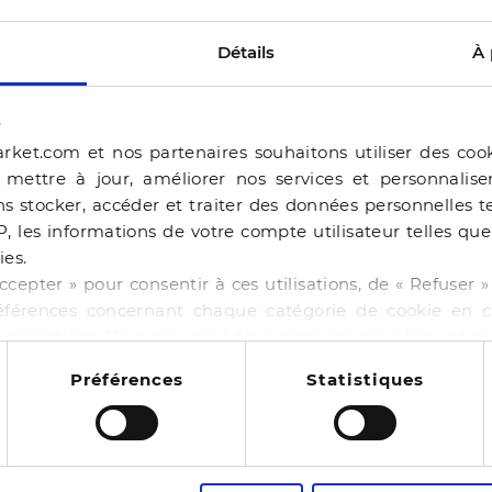
Détails
À 
s
rket.com et nos partenaires souhaitons utiliser des coo
, mettre à jour, améliorer nos services et personnalis
s stocker, accéder et traiter des données personnelles te
P, les informations de votre compte utilisateur telles qu
ies.
ERAM
ccepter » pour consentir à ces utilisations, de « Refuser
éférences concernant chaque catégorie de cookie en cl
BALLERINE BEJIA BEI
r vos options. Vous pouvez à tout moment modifier vos p
-50%
44,99 €
89,98 €
 cookies
NE BAILA CHOCOLAT
Préférences
Statistiques
4 pointures
00 €
130,00 €
14
es