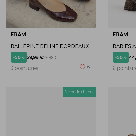
ERAM
ERAM
BALLERINE BELINE BORDEAUX
BABIES 
-50%
-50%
29,99 €
44
59,98 €
6
3 pointures
6 pointur
Seconde chance