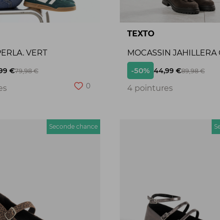
TEXTO
ERLA. VERT
MOCASSIN JAHILLERA
-50%
99 €
44,99 €
79,98 €
89,98 €
0
es
4 pointures
Seconde chance
S