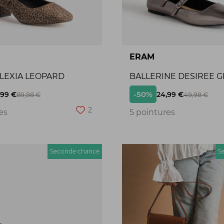
ERAM
ALEXIA LEOPARD
BALLERINE DESIREE G
-50%
,99 €
24,99 €
89,98 €
49,98 €
2
es
5 pointures
Seconde chance
S