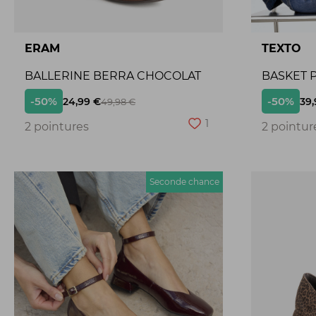
ERAM
TEXTO
BALLERINE BERRA CHOCOLAT
BASKET P
-50%
-50%
24,99 €
39,
49,98 €
1
2 pointures
2 pointur
Seconde chance