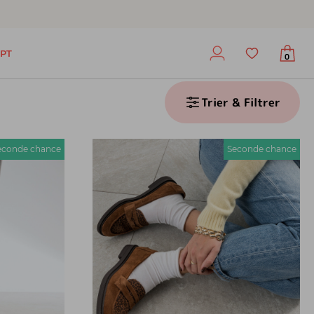
PT
0
Trier & Filtrer
econde chance
Seconde chance