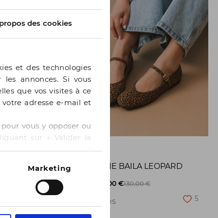
propos des cookies
kies et des technologies
er les annonces. Si vous
lles que vos visites à ce
e votre adresse e-mail et
 » pour vous y opposer ou
iquant sur « Valider la
GE
BOCAGE
références en consultant
BALLERINE BAILA LEOPARD
Marketing
8
-50%
65,00 €
130,00 €
5
2 pointures