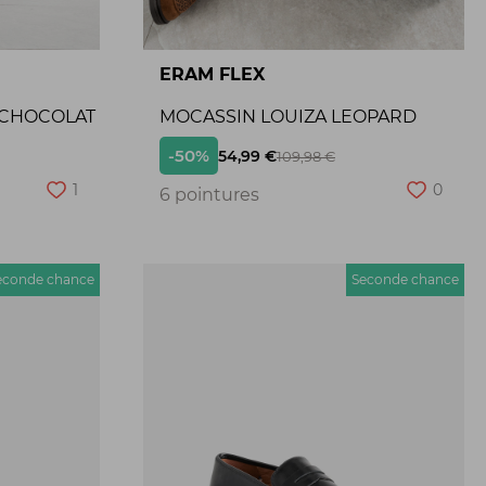
ERAM FLEX
 CHOCOLAT
MOCASSIN LOUIZA LEOPARD
-50%
54,99 €
109,98 €
1
0
6 pointures
econde chance
Seconde chance