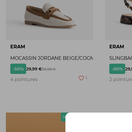
ERAM
ERAM
MOCASSIN JORDANE BEIGE/COGNAC
SLINGBA
-50%
-50%
29,99 €
29,
59,98 €
1
4 pointures
2 pointur
Seconde chance