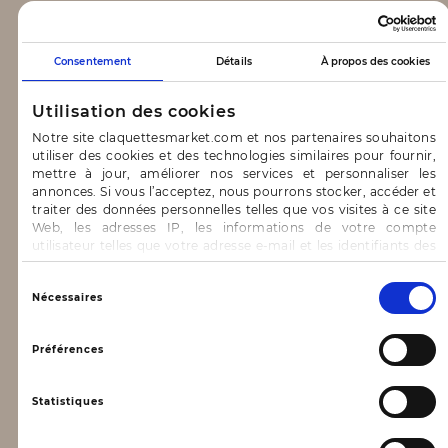
CLAQUETTES MARKET
Consentement
Détails
À propos des cookies
Notre concept
Utilisation des cookies
Blog
Notre site claquettesmarket.com et nos partenaires souhaitons
utiliser des cookies et des technologies similaires pour fournir,
CONTACT & AIDE
mettre à jour, améliorer nos services et personnaliser les
annonces. Si vous l’acceptez, nous pourrons stocker, accéder et
traiter des données personnelles telles que vos visites à ce site
FAQ
Web, les adresses IP, les informations de votre compte
utilisateur telles que votre adresse e-mail et les identifiants des
Nous contacter
cookies.
INFORMATIONS
Vous avez le choix d’« Accepter » pour consentir à ces
Sélection
Nécessaires
utilisations, de « Refuser » pour vous y opposer ou
du
de sélectionner vos préférences concernant chaque catégorie
consentement
Mentions légales
de cookie en cliquant sur « Valider la sélection » pour valider vos
Préférences
options. Vous pouvez à tout moment modifier vos préférences
Conditions générales d’utilisation
en consultant notre page
Gestion des cookies
Statistiques
Données personnelles, vie privée
Conditions générales de vente