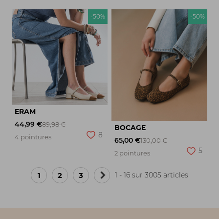
-50%
-50%
ERAM
44,99 €
89,98 €
BOCAGE
8
4 pointures
65,00 €
130,00 €
5
2 pointures
1
2
3
1 - 16 sur 3005 articles
Page
suivante