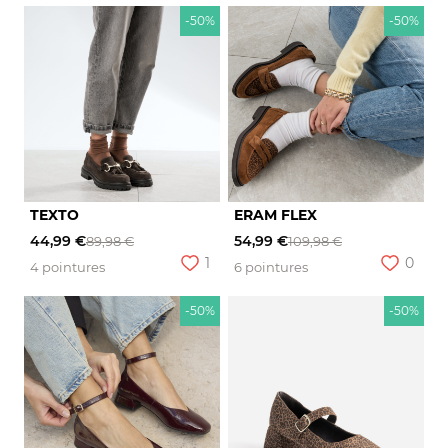
-50%
-50%
TEXTO
ERAM FLEX
44,99 €
54,99 €
89,98 €
109,98 €
1
0
4 pointures
6 pointures
-50%
-50%