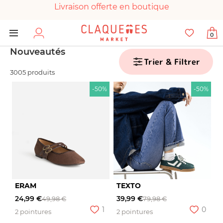
Livraison offerte en boutique
Paiement 100% sécurisé
0
Chaussures garanties en parfait état
Nouveautés
Trier & Filtrer
3005 produits
-50%
-50%
ERAM
TEXTO
24,99 €
39,99 €
49,98 €
79,98 €
1
0
2 pointures
2 pointures