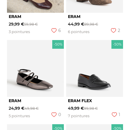
ERAM
ERAM
29,99 €
44,99 €
59,98 €
89,98 €
6
2
3 pointures
6 pointures
-50%
-50%
ERAM
ERAM FLEX
24,99 €
49,99 €
49,98 €
99,98 €
0
1
5 pointures
7 pointures
-50%
-50%