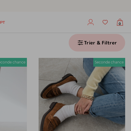
PT
0
Trier & Filtrer
econde chance
Seconde chance