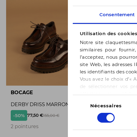
Consentement
Utilisation des cookie
Notre site claquettesma
similaires pour fournir
l’acceptez, nous pourron
site Web, les adresses I
les identifiants des cook
Vous avez le choix d’« A
de sélectionner vos pr
BOCAGE
BOCAGE
sélection » pour valide
Sélection
notre page
Gestion des
DERBY DRISS MARRON
BALLERI
Nécessaires
du
consentement
-50%
-50%
77,50 €
65,
155,00 €
3
2 pointures
3 pointur