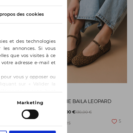
propos des cookies
kies et des technologies
er les annonces. Si vous
lles que vos visites à ce
e votre adresse e-mail et
 » pour vous y opposer ou
iquant sur « Valider la
GE
BOCAGE
références en consultant
BALLERINE BAILA LEOPARD
Marketing
8
-50%
65,00 €
130,00 €
5
2 pointures