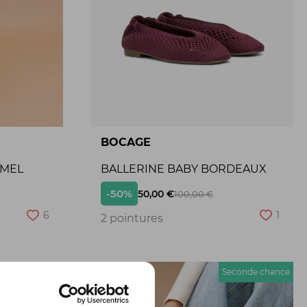
BOCAGE
AMEL
BALLERINE BABY BORDEAUX
-50%
50,00 €
100,00 €
6
1
2 pointures
econde chance
Seconde chance