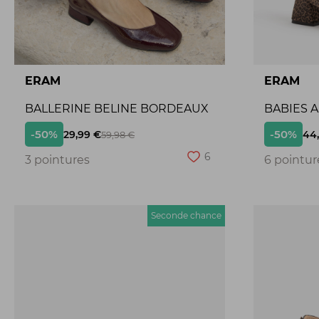
ERAM
ERAM
BALLERINE BELINE BORDEAUX
BABIES 
-50%
-50%
29,99 €
44
59,98 €
6
3 pointures
6 pointur
Seconde chance