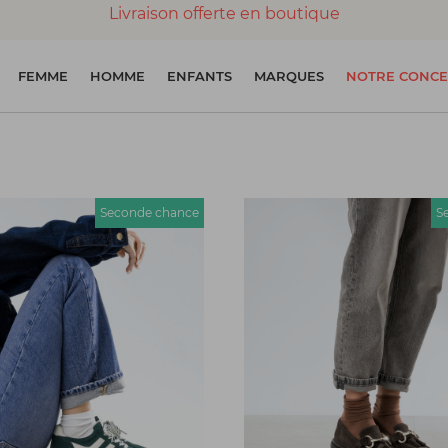
Livraison offerte en boutique
Paiement 100% sécurisé
FEMME
HOMME
ENFANTS
MARQUES
NOTRE CONCE
Chaussures garanties en parfait état
Seconde chance
S