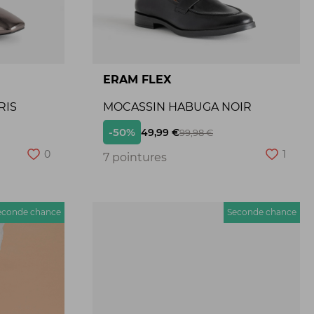
ERAM FLEX
RIS
MOCASSIN HABUGA NOIR
-50%
49,99 €
99,98 €
0
1
7 pointures
econde chance
Seconde chance