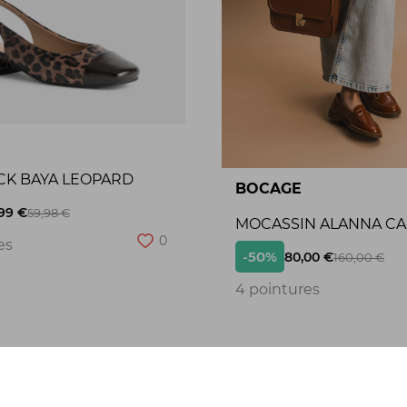
CK BAYA LEOPARD
BOCAGE
99 €
59,98 €
MOCASSIN ALANNA C
0
es
-50%
80,00 €
160,00 €
4 pointures
Seconde chance
S