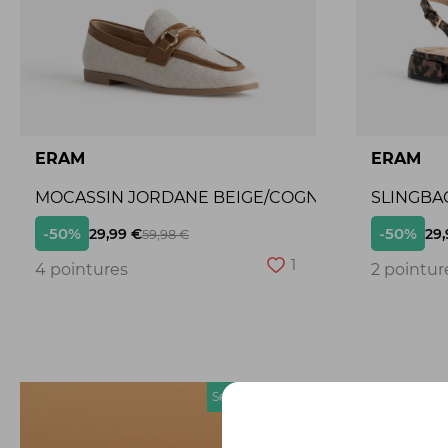
ERAM
ERAM
MOCASSIN JORDANE BEIGE/COGNAC
SLINGBA
-50%
-50%
29,99 €
29,
59,98 €
1
4 pointures
2 pointur
Seconde chance