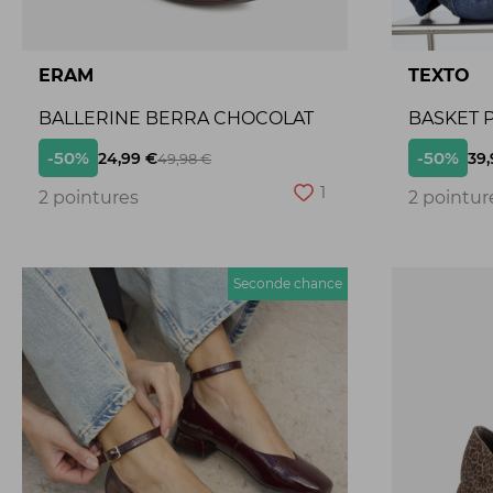
ERAM
TEXTO
BALLERINE BERRA CHOCOLAT
BASKET P
-50%
-50%
24,99 €
39,
49,98 €
1
2 pointures
2 pointur
Seconde chance