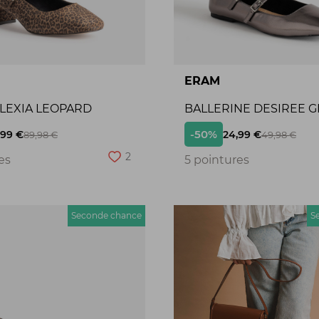
ERAM
ALEXIA LEOPARD
BALLERINE DESIREE G
-50%
,99 €
24,99 €
89,98 €
49,98 €
2
es
5 pointures
Seconde chance
S