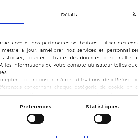
Détails
À 
s
rket.com et nos partenaires souhaitons utiliser des coo
, mettre à jour, améliorer nos services et personnalis
s stocker, accéder et traiter des données personnelles te
P, les informations de votre compte utilisateur telles qu
ies.
ERAM
ccepter » pour consentir à ces utilisations, de « Refuser
éférences concernant chaque catégorie de cookie en cl
BALLERINE BEJIA BEI
r vos options. Vous pouvez à tout moment modifier vos p
-50%
44,99 €
89,98 €
 cookies
NE BAILA CHOCOLAT
Préférences
Statistiques
4 pointures
00 €
130,00 €
14
es