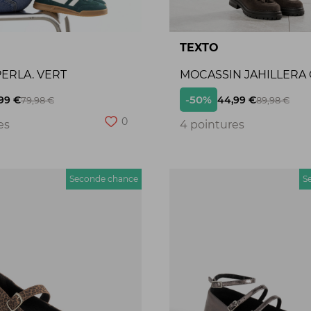
TEXTO
ERLA. VERT
MOCASSIN JAHILLERA
-50%
99 €
44,99 €
79,98 €
89,98 €
0
es
4 pointures
Seconde chance
S