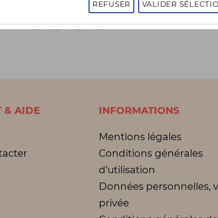
REFUSER
VALIDER SÉLECTI
1
2
3
1 - 16 sur 3003 articles
Page
suivante
 & AIDE
INFORMATIONS
Mentions légales
tacter
Conditions générales
d’utilisation
Données personnelles, v
privée