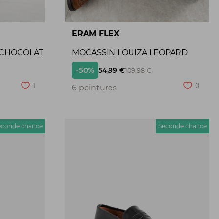
ERAM FLEX
 CHOCOLAT
MOCASSIN LOUIZA LEOPARD
-50%
54,99 €
109,98 €
1
0
6 pointures
econde chance
Seconde chance