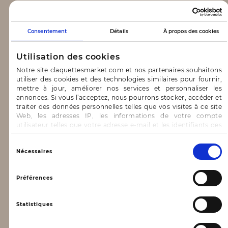
CLAQUETTES MARKET
Consentement
Détails
À propos des cookies
Notre concept
Utilisation des cookies
Blog
Notre site claquettesmarket.com et nos partenaires souhaitons
utiliser des cookies et des technologies similaires pour fournir,
CONTACT & AIDE
mettre à jour, améliorer nos services et personnaliser les
annonces. Si vous l’acceptez, nous pourrons stocker, accéder et
traiter des données personnelles telles que vos visites à ce site
FAQ
Web, les adresses IP, les informations de votre compte
utilisateur telles que votre adresse e-mail et les identifiants des
Nous contacter
cookies.
INFORMATIONS
Vous avez le choix d’« Accepter » pour consentir à ces
Sélection
Nécessaires
utilisations, de « Refuser » pour vous y opposer ou
du
de sélectionner vos préférences concernant chaque catégorie
consentement
Mentions légales
de cookie en cliquant sur « Valider la sélection » pour valider vos
Préférences
options. Vous pouvez à tout moment modifier vos préférences
Conditions générales d’utilisation
en consultant notre page
Gestion des cookies
Statistiques
Données personnelles, vie privée
Conditions générales de vente