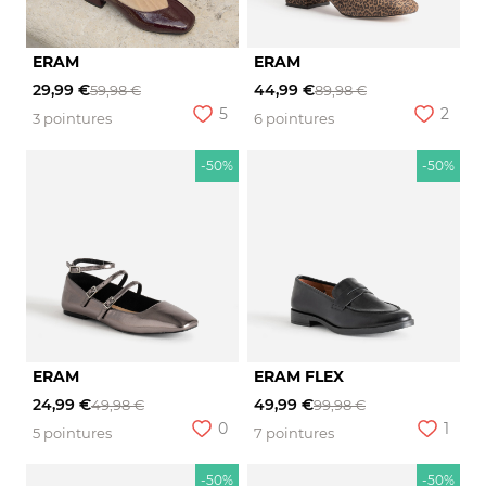
ERAM
ERAM
29,99 €
44,99 €
59,98 €
89,98 €
5
2
3 pointures
6 pointures
-50%
-50%
ERAM
ERAM FLEX
24,99 €
49,99 €
49,98 €
99,98 €
0
1
5 pointures
7 pointures
-50%
-50%