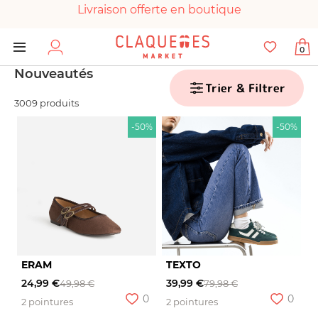
Livraison offerte en boutique
Paiement 100% sécurisé
0
Chaussures garanties en parfait état
Nouveautés
Trier & Filtrer
3009 produits
-50%
-50%
ERAM
TEXTO
24,99 €
39,99 €
49,98 €
79,98 €
0
0
2 pointures
2 pointures