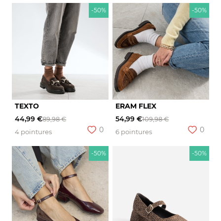
-50%
-50%
TEXTO
ERAM FLEX
44,99 €
54,99 €
89,98 €
109,98 €
0
0
4 pointures
6 pointures
-50%
-50%