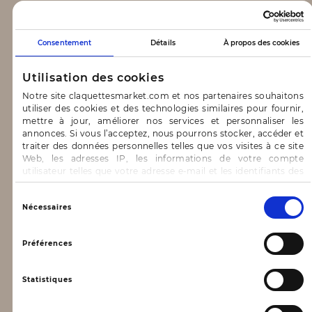
CLAQUETTES MARKET
Consentement
Détails
À propos des cookies
Notre concept
Utilisation des cookies
Blog
Notre site claquettesmarket.com et nos partenaires souhaitons
utiliser des cookies et des technologies similaires pour fournir,
CONTACT & AIDE
mettre à jour, améliorer nos services et personnaliser les
annonces. Si vous l’acceptez, nous pourrons stocker, accéder et
traiter des données personnelles telles que vos visites à ce site
FAQ
Web, les adresses IP, les informations de votre compte
utilisateur telles que votre adresse e-mail et les identifiants des
Nous contacter
cookies.
INFORMATIONS
Vous avez le choix d’« Accepter » pour consentir à ces
Sélection
Nécessaires
utilisations, de « Refuser » pour vous y opposer ou
du
de sélectionner vos préférences concernant chaque catégorie
consentement
Mentions légales
de cookie en cliquant sur « Valider la sélection » pour valider vos
Préférences
options. Vous pouvez à tout moment modifier vos préférences
Conditions générales d’utilisation
en consultant notre page
Gestion des cookies
Statistiques
Données personnelles, vie privée
Conditions générales de vente