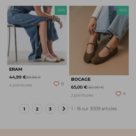
-50%
-50%
ERAM
44,99 €
89,98 €
BOCAGE
8
4 pointures
65,00 €
130,00 €
4
2 pointures
1
2
3
1 - 16 sur 3009 articles
Page
suivante