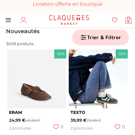
Livraison offerte en boutique
Paiement 100% sécurisé
0
Chaussures garanties en parfait état
Nouveautés
Trier & Filtrer
3009 produits
-50%
-50%
ERAM
TEXTO
24,99 €
39,99 €
49,98 €
79,98 €
0
0
2 pointures
2 pointures