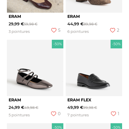
ERAM
ERAM
29,99 €
44,99 €
59,98 €
89,98 €
5
2
3 pointures
6 pointures
-50%
-50%
ERAM
ERAM FLEX
24,99 €
49,99 €
49,98 €
99,98 €
0
1
5 pointures
7 pointures
-50%
-50%