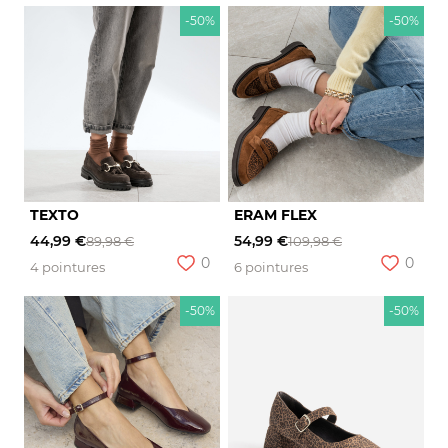
-50%
-50%
TEXTO
ERAM FLEX
44,99 €
54,99 €
89,98 €
109,98 €
0
0
4 pointures
6 pointures
-50%
-50%