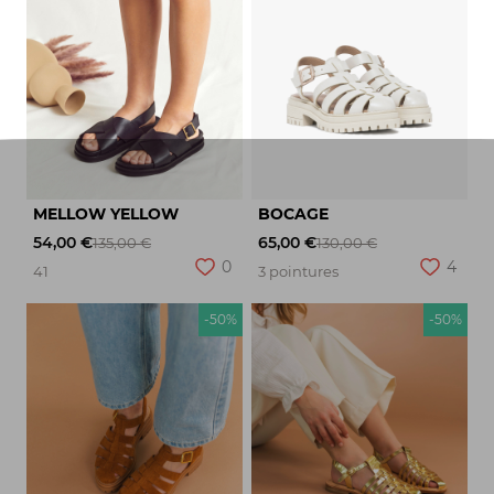
MELLOW YELLOW
BOCAGE
54,00 €
65,00 €
135,00 €
130,00 €
0
4
41
3 pointures
-50%
-50%