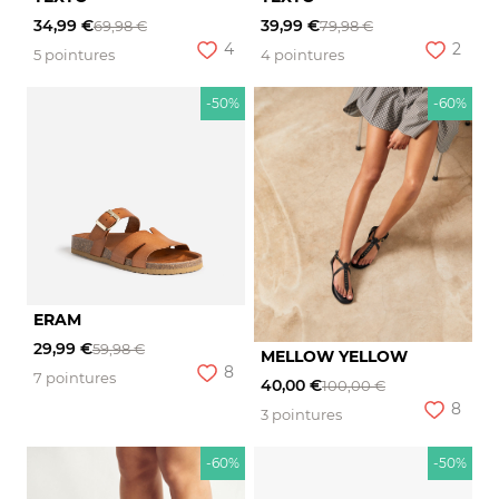
34,99 €
39,99 €
69,98 €
79,98 €
4
2
5 pointures
4 pointures
-50%
-60%
ERAM
29,99 €
59,98 €
MELLOW YELLOW
8
7 pointures
40,00 €
100,00 €
8
3 pointures
-60%
-50%