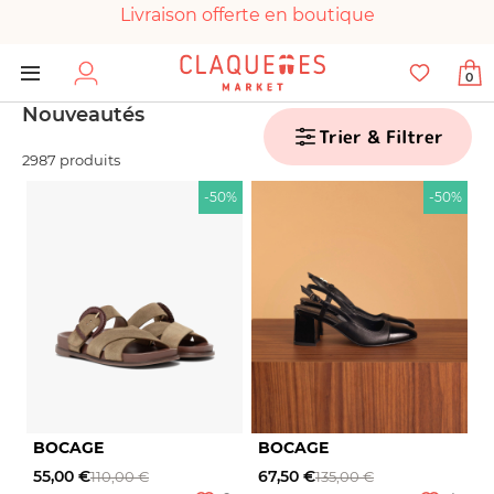
Livraison offerte en boutique
Paiement 100% sécurisé
0
Chaussures garanties en parfait état
Nouveautés
Trier & Filtrer
2987 produits
-50%
-50%
BOCAGE
BOCAGE
55,00 €
67,50 €
110,00 €
135,00 €