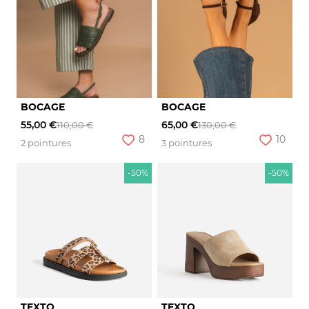
BOCAGE
BOCAGE
55,00 €
65,00 €
110,00 €
130,00 €
8
10
2 pointures
3 pointures
-50%
-50%
TEXTO
TEXTO