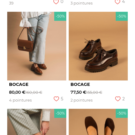
0
4
39
3 pointures
-50%
-50%
BOCAGE
BOCAGE
80,00 €
77,50 €
160,00 €
155,00 €
5
2
4 pointures
2 pointures
-50%
-50%