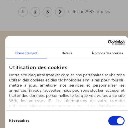
1
2
3
1 - 16 sur 2987 articles
Page
suivante
CLAQUETTES MARKET
Consentement
Détails
À propos des cookies
Notre concept
Utilisation des cookies
Blog
Notre site claquettesmarket.com et nos partenaires souhaitons
utiliser des cookies et des technologies similaires pour fournir,
CONTACT & AIDE
mettre à jour, améliorer nos services et personnaliser les
annonces. Si vous l’acceptez, nous pourrons stocker, accéder et
traiter des données personnelles telles que vos visites à ce site
FAQ
Web, les adresses IP, les informations de votre compte
utilisateur telles que votre adresse e-mail et les identifiants des
Nous contacter
cookies.
Vous avez le choix d’« Accepter » pour consentir à ces
Sélection
INFORMATIONS
Nécessaires
utilisations, de « Refuser » pour vous y opposer ou
du
de sélectionner vos préférences concernant chaque catégorie