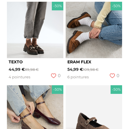
-50%
-50%
TEXTO
ERAM FLEX
44,99 €
54,99 €
89,98 €
109,98 €
0
0
4 pointures
6 pointures
-50%
-50%