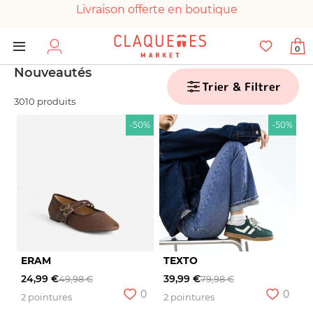
Livraison offerte en boutique
Paiement 100% sécurisé
0
Chaussures garanties en parfait état
Nouveautés
Trier & Filtrer
3010 produits
-50%
-50%
ERAM
TEXTO
24,99 €
39,99 €
49,98 €
79,98 €
0
0
2 pointures
2 pointures