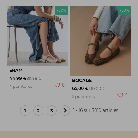
-50%
-50%
ERAM
44,99 €
89,98 €
BOCAGE
8
4 pointures
65,00 €
130,00 €
4
2 pointures
1
2
3
1 - 16 sur 3010 articles
Page
suivante