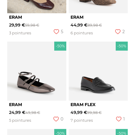
ERAM
ERAM
29,99 €
44,99 €
59,98 €
89,98 €
5
2
3 pointures
6 pointures
-50%
-50%
ERAM
ERAM FLEX
24,99 €
49,99 €
49,98 €
99,98 €
0
1
5 pointures
7 pointures
-50%
-50%