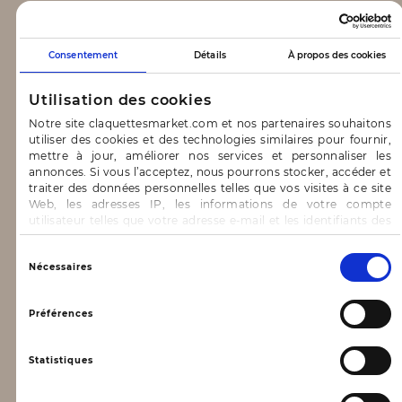
CLAQUETTES MARKET
Consentement
Détails
À propos des cookies
Notre concept
Utilisation des cookies
Blog
Notre site claquettesmarket.com et nos partenaires souhaitons
utiliser des cookies et des technologies similaires pour fournir,
CONTACT & AIDE
mettre à jour, améliorer nos services et personnaliser les
annonces. Si vous l’acceptez, nous pourrons stocker, accéder et
traiter des données personnelles telles que vos visites à ce site
FAQ
Web, les adresses IP, les informations de votre compte
utilisateur telles que votre adresse e-mail et les identifiants des
Nous contacter
cookies.
INFORMATIONS
Vous avez le choix d’« Accepter » pour consentir à ces
Sélection
Nécessaires
utilisations, de « Refuser » pour vous y opposer ou
du
de sélectionner vos préférences concernant chaque catégorie
consentement
Mentions légales
de cookie en cliquant sur « Valider la sélection » pour valider vos
Préférences
options. Vous pouvez à tout moment modifier vos préférences
Conditions générales d’utilisation
en consultant notre page
Gestion des cookies
Statistiques
Données personnelles, vie privée
Conditions générales de vente