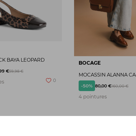
CK BAYA LEOPARD
BOCAGE
99 €
59,98 €
MOCASSIN ALANNA C
0
es
-50%
80,00 €
160,00 €
4 pointures
Seconde chance
S