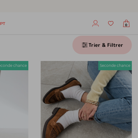
PT
0
Trier & Filtrer
econde chance
Seconde chance