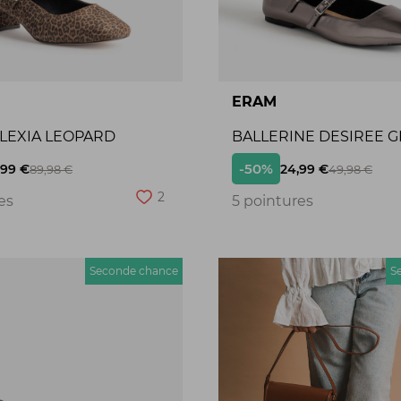
ERAM
ALEXIA LEOPARD
BALLERINE DESIREE G
-50%
,99 €
24,99 €
89,98 €
49,98 €
2
es
5 pointures
Seconde chance
S