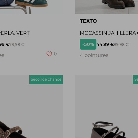
TEXTO
ERLA. VERT
MOCASSIN JAHILLERA
-50%
99 €
44,99 €
79,98 €
89,98 €
0
es
4 pointures
Seconde chance
S