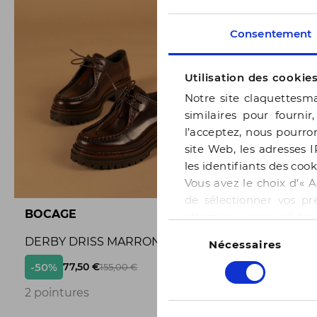
Consentement
Utilisation des cookie
Notre site claquettesma
similaires pour fournir
l’acceptez, nous pourron
site Web, les adresses I
les identifiants des cook
Vous avez le choix d’« A
de sélectionner vos pr
BOCAGE
BOCAGE
sélection » pour valide
Sélection
notre page
Gestion des
DERBY DRISS MARRON
BALLERI
Nécessaires
du
consentement
-50%
-50%
77,50 €
65,
155,00 €
3
2 pointures
3 pointur