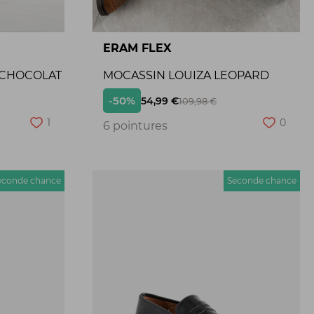
ERAM FLEX
 CHOCOLAT
MOCASSIN LOUIZA LEOPARD
-50%
54,99 €
109,98 €
1
0
6 pointures
econde chance
Seconde chance