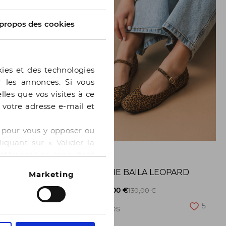
propos des cookies
kies et des technologies
er les annonces. Si vous
lles que vos visites à ce
e votre adresse e-mail et
 » pour vous y opposer ou
iquant sur « Valider la
GE
BOCAGE
références en consultant
BALLERINE BAILA LEOPARD
Marketing
8
-50%
65,00 €
130,00 €
5
2 pointures