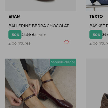
ERAM
TEXTO
BALLERINE BERRA CHOCOLAT
BASKET P
-50%
-50%
24,99 €
39,
49,98 €
1
2 pointures
2 pointur
Seconde chance