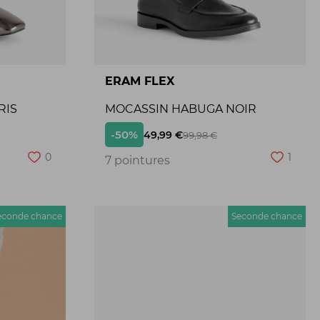
ERAM FLEX
RIS
MOCASSIN HABUGA NOIR
-50%
49,99 €
99,98 €
0
1
7 pointures
econde chance
Seconde chance