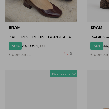
ERAM
ERAM
BALLERINE BELINE BORDEAUX
BABIES 
-50%
-50%
29,99 €
44
59,98 €
6
3 pointures
6 pointur
Seconde chance