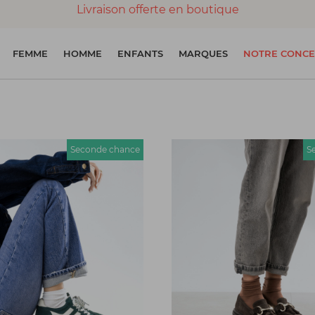
Livraison offerte en boutique
Paiement 100% sécurisé
FEMME
HOMME
ENFANTS
MARQUES
NOTRE CONCE
Chaussures garanties en parfait état
Seconde chance
S