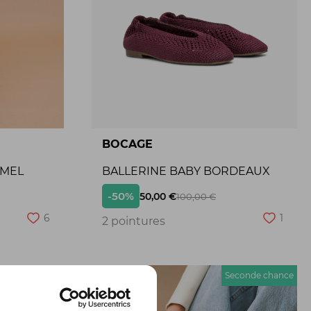
BOCAGE
AMEL
BALLERINE BABY BORDEAUX
-50%
50,00 €
100,00 €
6
1
2 pointures
econde chance
Seconde chance