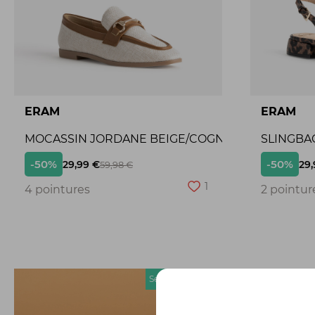
ERAM
ERAM
MOCASSIN JORDANE BEIGE/COGNAC
SLINGBA
-50%
-50%
29,99 €
29,
59,98 €
1
4 pointures
2 pointur
Seconde chance