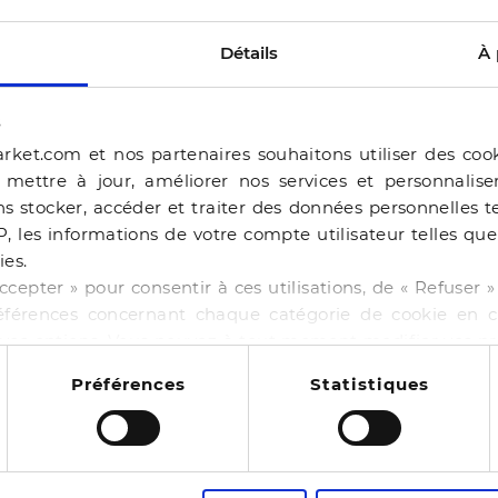
Détails
À 
s
rket.com et nos partenaires souhaitons utiliser des coo
, mettre à jour, améliorer nos services et personnalis
s stocker, accéder et traiter des données personnelles te
P, les informations de votre compte utilisateur telles qu
ies.
ERAM
ccepter » pour consentir à ces utilisations, de « Refuser
éférences concernant chaque catégorie de cookie en cl
BALLERINE BEJIA BEI
r vos options. Vous pouvez à tout moment modifier vos p
-50%
44,99 €
89,98 €
 cookies
NE BAILA CHOCOLAT
Préférences
Statistiques
4 pointures
00 €
130,00 €
14
es