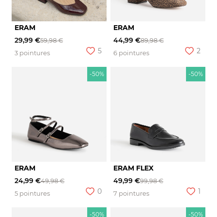
ERAM
ERAM
29,99 €
44,99 €
59,98 €
89,98 €
5
2
3 pointures
6 pointures
-50%
-50%
ERAM
ERAM FLEX
24,99 €
49,99 €
49,98 €
99,98 €
0
1
5 pointures
7 pointures
-50%
-50%