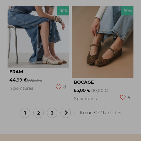
-50%
-50%
ERAM
44,99 €
89,98 €
BOCAGE
8
4 pointures
65,00 €
130,00 €
4
2 pointures
1
2
3
1 - 16 sur 3009 articles
Page
suivante