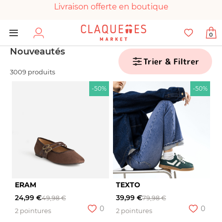
Livraison offerte en boutique
Paiement 100% sécurisé
0
Chaussures garanties en parfait état
Nouveautés
Trier & Filtrer
3009 produits
-50%
-50%
ERAM
TEXTO
24,99 €
39,99 €
49,98 €
79,98 €
0
0
2 pointures
2 pointures