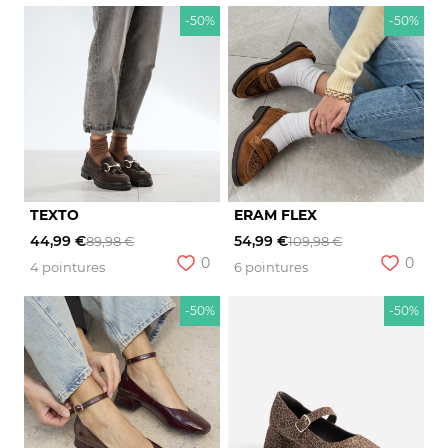
-50%
-50%
TEXTO
ERAM FLEX
44,99 €
54,99 €
89,98 €
109,98 €
0
0
4 pointures
6 pointures
-50%
-50%