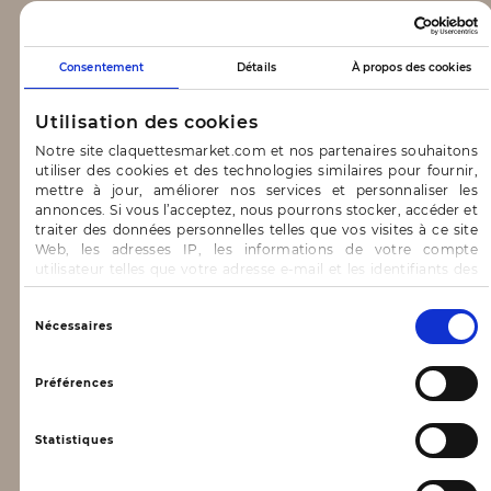
CLAQUETTES MARKET
Consentement
Détails
À propos des cookies
Notre concept
Utilisation des cookies
Blog
Notre site claquettesmarket.com et nos partenaires souhaitons
utiliser des cookies et des technologies similaires pour fournir,
CONTACT & AIDE
mettre à jour, améliorer nos services et personnaliser les
annonces. Si vous l’acceptez, nous pourrons stocker, accéder et
traiter des données personnelles telles que vos visites à ce site
FAQ
Web, les adresses IP, les informations de votre compte
utilisateur telles que votre adresse e-mail et les identifiants des
Nous contacter
cookies.
INFORMATIONS
Vous avez le choix d’« Accepter » pour consentir à ces
Sélection
Nécessaires
utilisations, de « Refuser » pour vous y opposer ou
du
de sélectionner vos préférences concernant chaque catégorie
consentement
Mentions légales
de cookie en cliquant sur « Valider la sélection » pour valider vos
Préférences
options. Vous pouvez à tout moment modifier vos préférences
Conditions générales d’utilisation
en consultant notre page
Gestion des cookies
Statistiques
Données personnelles, vie privée
Conditions générales de vente