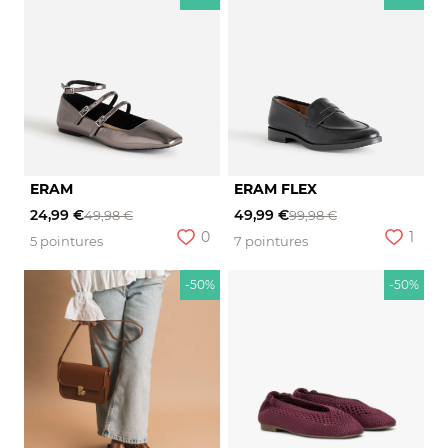
ERAM
ERAM FLEX
24,99 €
49,99 €
49,98 €
99,98 €
0
1
5 pointures
7 pointures
-50%
-50%