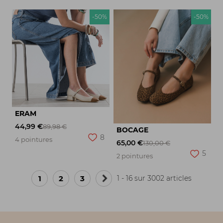
-50%
-50%
ERAM
44,99 €
89,98 €
BOCAGE
8
4 pointures
65,00 €
130,00 €
5
2 pointures
1
2
3
1 - 16 sur 3002 articles
Page
suivante