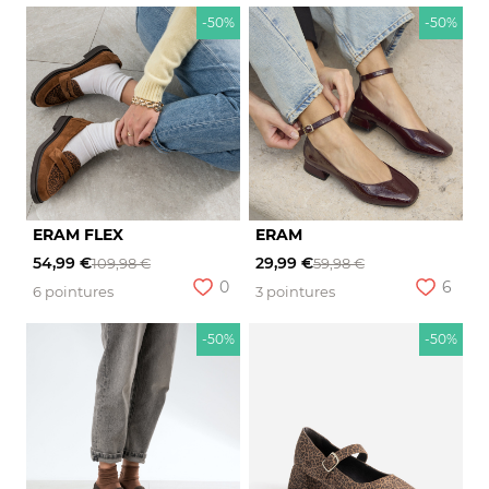
-50%
-50%
ERAM FLEX
ERAM
54,99 €
29,99 €
109,98 €
59,98 €
0
6
6 pointures
3 pointures
-50%
-50%