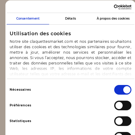
CLAQUETTES MARKET
Consentement
Détails
À propos des cookies
Notre concept
Utilisation des cookies
Blog
Notre site claquettesmarket.com et nos partenaires souhaitons
utiliser des cookies et des technologies similaires pour fournir,
CONTACT & AIDE
mettre à jour, améliorer nos services et personnaliser les
annonces. Si vous l’acceptez, nous pourrons stocker, accéder et
traiter des données personnelles telles que vos visites à ce site
FAQ
Web, les adresses IP, les informations de votre compte
utilisateur telles que votre adresse e-mail et les identifiants des
Nous contacter
cookies.
INFORMATIONS
Vous avez le choix d’« Accepter » pour consentir à ces
Sélection
Nécessaires
utilisations, de « Refuser » pour vous y opposer ou
du
de sélectionner vos préférences concernant chaque catégorie
consentement
Mentions légales
de cookie en cliquant sur « Valider la sélection » pour valider vos
Préférences
options. Vous pouvez à tout moment modifier vos préférences
Conditions générales d’utilisation
en consultant notre page
Gestion des cookies
Statistiques
Données personnelles, vie privée
Conditions générales de vente