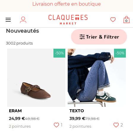
Livraison offerte en boutique
Paiement 100% sécurisé
0
Chaussures garanties en parfait état
Nouveautés
Trier & Filtrer
3002 produits
-50%
-50%
ERAM
TEXTO
24,99 €
39,99 €
49,98 €
79,98 €
1
2
2 pointures
2 pointures