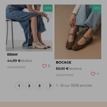
-50%
-50%
ERAM
44,99 €
89,98 €
BOCAGE
8
4 pointures
65,00 €
130,00 €
4
2 pointures
1
2
3
1 - 16 sur 3009 articles
Page
suivante