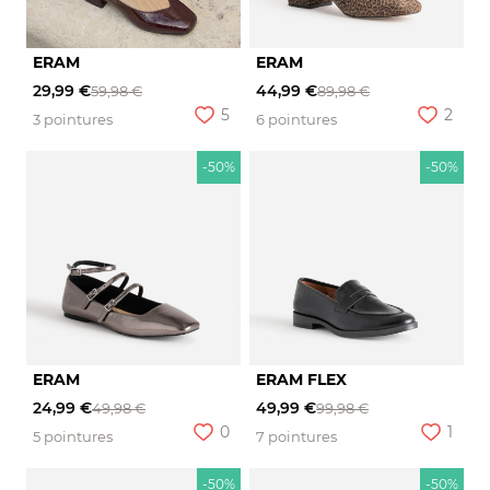
ERAM
ERAM
29,99 €
44,99 €
59,98 €
89,98 €
5
2
3 pointures
6 pointures
-50%
-50%
ERAM
ERAM FLEX
24,99 €
49,99 €
49,98 €
99,98 €
0
1
5 pointures
7 pointures
-50%
-50%