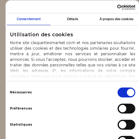
CLAQUETTES MARKET
Consentement
Détails
À propos des cookies
Notre concept
Utilisation des cookies
Blog
Notre site claquettesmarket.com et nos partenaires souhaitons
utiliser des cookies et des technologies similaires pour fournir,
CONTACT & AIDE
mettre à jour, améliorer nos services et personnaliser les
annonces. Si vous l’acceptez, nous pourrons stocker, accéder et
traiter des données personnelles telles que vos visites à ce site
FAQ
Web, les adresses IP, les informations de votre compte
utilisateur telles que votre adresse e-mail et les identifiants des
Nous contacter
cookies.
INFORMATIONS
Vous avez le choix d’« Accepter » pour consentir à ces
Sélection
Nécessaires
utilisations, de « Refuser » pour vous y opposer ou
du
de sélectionner vos préférences concernant chaque catégorie
consentement
Mentions légales
de cookie en cliquant sur « Valider la sélection » pour valider vos
Préférences
options. Vous pouvez à tout moment modifier vos préférences
Conditions générales d’utilisation
en consultant notre page
Gestion des cookies
Statistiques
Données personnelles, vie privée
Conditions générales de vente