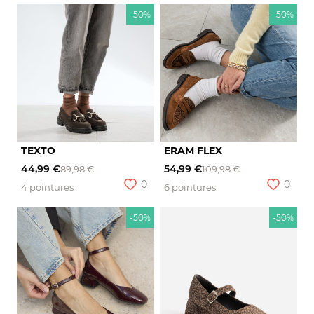
-50%
-50%
TEXTO
ERAM FLEX
44,99 €
54,99 €
89,98 €
109,98 €
0
0
4 pointures
6 pointures
-50%
-50%