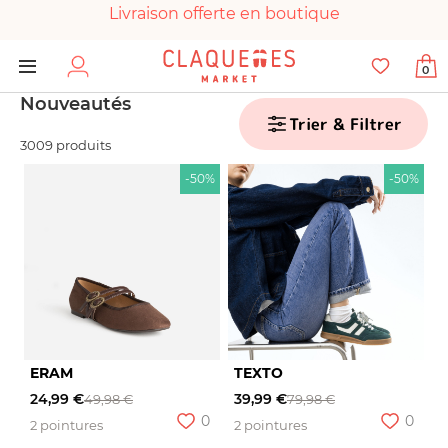
Livraison offerte en boutique
Paiement 100% sécurisé
0
Chaussures garanties en parfait état
Nouveautés
Trier & Filtrer
3009 produits
-50%
-50%
ERAM
TEXTO
24,99 €
39,99 €
49,98 €
79,98 €
0
0
2 pointures
2 pointures