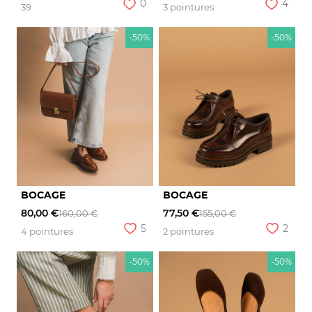
0
4
39
3 pointures
-50%
-50%
BOCAGE
BOCAGE
80,00 €
77,50 €
160,00 €
155,00 €
5
2
4 pointures
2 pointures
-50%
-50%