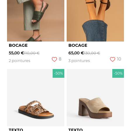
BOCAGE
BOCAGE
55,00 €
65,00 €
110,00 €
130,00 €
8
10
2 pointures
3 pointures
-50%
-50%
TEXTO
TEXTO