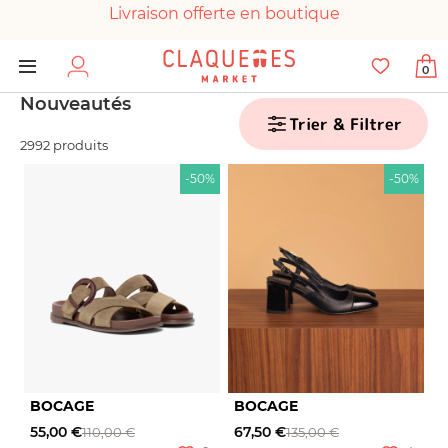
Livraison offerte en boutique
Paiement 100% sécurisé
0
Chaussures garanties en parfait état
Nouveautés
Trier & Filtrer
2992 produits
-50%
-50%
BOCAGE
BOCAGE
55,00 €
67,50 €
110,00 €
135,00 €