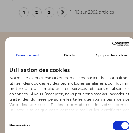
1
2
3
1 - 16 sur 2992 articles
Page
suivante
CLAQUETTES MARKET
Consentement
Détails
À propos des cookies
Notre concept
Utilisation des cookies
Blog
Notre site claquettesmarket.com et nos partenaires souhaitons
utiliser des cookies et des technologies similaires pour fournir,
CONTACT & AIDE
mettre à jour, améliorer nos services et personnaliser les
annonces. Si vous l’acceptez, nous pourrons stocker, accéder et
traiter des données personnelles telles que vos visites à ce site
FAQ
Web, les adresses IP, les informations de votre compte
utilisateur telles que votre adresse e-mail et les identifiants des
Nous contacter
cookies.
Vous avez le choix d’« Accepter » pour consentir à ces
Sélection
INFORMATIONS
Nécessaires
utilisations, de « Refuser » pour vous y opposer ou
du
de sélectionner vos préférences concernant chaque catégorie