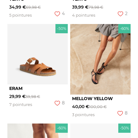
34,99 €
39,99 €
69,98 €
79,98 €
4
2
5 pointures
4 pointures
-50%
-60%
ERAM
29,99 €
59,98 €
MELLOW YELLOW
8
7 pointures
40,00 €
100,00 €
8
3 pointures
-60%
-50%