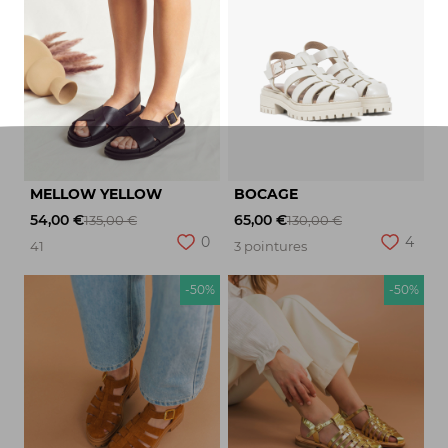
MELLOW YELLOW
BOCAGE
54,00 €
65,00 €
135,00 €
130,00 €
0
4
41
3 pointures
-50%
-50%