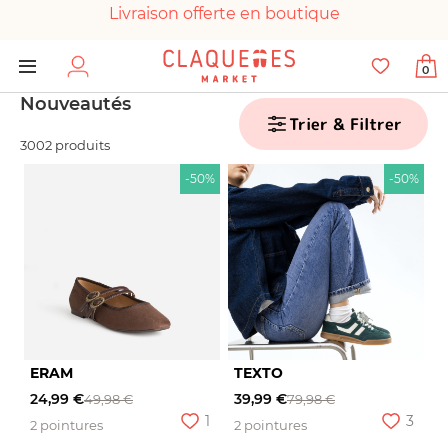
Livraison offerte en boutique
Paiement 100% sécurisé
0
Chaussures garanties en parfait état
Nouveautés
Trier & Filtrer
3002 produits
-50%
-50%
ERAM
TEXTO
24,99 €
39,99 €
49,98 €
79,98 €
1
3
2 pointures
2 pointures