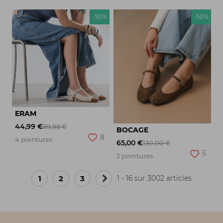
-50%
-50%
ERAM
44,99 €
89,98 €
BOCAGE
8
4 pointures
65,00 €
130,00 €
5
2 pointures
1
2
3
1 - 16 sur 3002 articles
Page
suivante