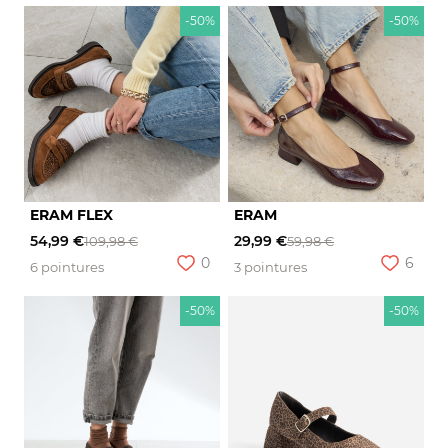
-50%
-50%
ERAM FLEX
ERAM
54,99 €
29,99 €
109,98 €
59,98 €
0
6
6 pointures
3 pointures
-50%
-50%