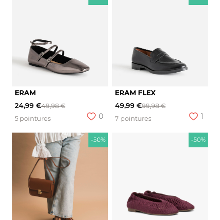
ERAM
ERAM FLEX
24,99 €
49,99 €
49,98 €
99,98 €
0
1
5 pointures
7 pointures
-50%
-50%