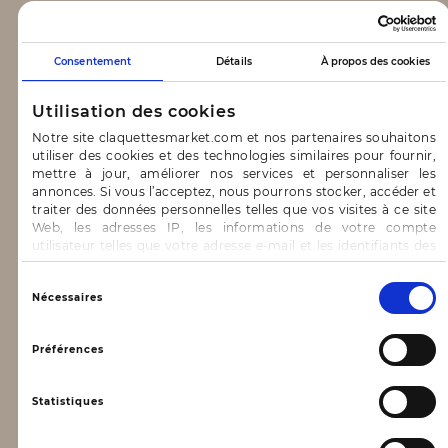
CLAQUETTES MARKET
Consentement
Détails
À propos des cookies
Notre concept
Utilisation des cookies
Blog
Notre site claquettesmarket.com et nos partenaires souhaitons
utiliser des cookies et des technologies similaires pour fournir,
CONTACT & AIDE
mettre à jour, améliorer nos services et personnaliser les
annonces. Si vous l’acceptez, nous pourrons stocker, accéder et
traiter des données personnelles telles que vos visites à ce site
FAQ
Web, les adresses IP, les informations de votre compte
utilisateur telles que votre adresse e-mail et les identifiants des
Nous contacter
cookies.
INFORMATIONS
Vous avez le choix d’« Accepter » pour consentir à ces
Sélection
Nécessaires
utilisations, de « Refuser » pour vous y opposer ou
du
de sélectionner vos préférences concernant chaque catégorie
consentement
Mentions légales
de cookie en cliquant sur « Valider la sélection » pour valider vos
Préférences
options. Vous pouvez à tout moment modifier vos préférences
Conditions générales d’utilisation
en consultant notre page
Gestion des cookies
Statistiques
Données personnelles, vie privée
Conditions générales de vente