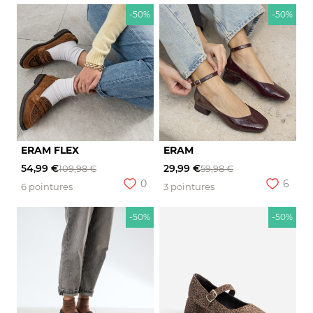
-50%
-50%
ERAM FLEX
ERAM
54,99 €
29,99 €
109,98 €
59,98 €
0
6
6 pointures
3 pointures
-50%
-50%