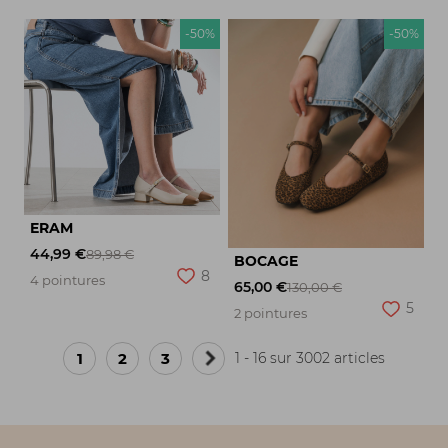
-50%
-50%
ERAM
44,99 €
89,98 €
BOCAGE
8
4 pointures
65,00 €
130,00 €
5
2 pointures
1
2
3
1 - 16 sur 3002 articles
Page
suivante