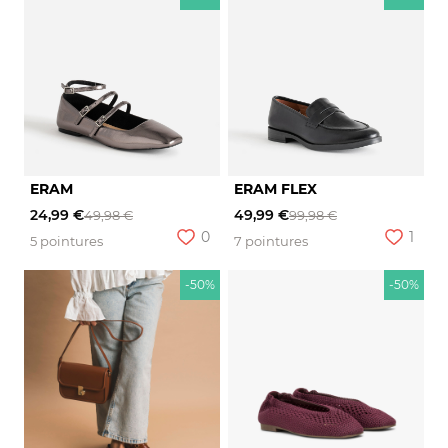
ERAM
ERAM FLEX
24,99 €
49,99 €
49,98 €
99,98 €
0
1
5 pointures
7 pointures
-50%
-50%