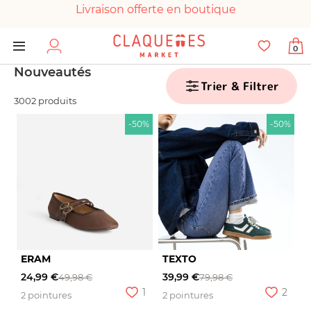
Livraison offerte en boutique
Paiement 100% sécurisé
0
Chaussures garanties en parfait état
Nouveautés
Trier & Filtrer
3002 produits
-50%
-50%
ERAM
TEXTO
24,99 €
39,99 €
49,98 €
79,98 €
1
2
2 pointures
2 pointures