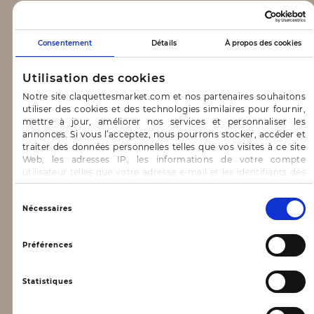
CLAQUETTES MARKET
Consentement
Détails
À propos des cookies
Notre concept
Utilisation des cookies
Blog
Notre site claquettesmarket.com et nos partenaires souhaitons
utiliser des cookies et des technologies similaires pour fournir,
CONTACT & AIDE
mettre à jour, améliorer nos services et personnaliser les
annonces. Si vous l’acceptez, nous pourrons stocker, accéder et
traiter des données personnelles telles que vos visites à ce site
FAQ
Web, les adresses IP, les informations de votre compte
utilisateur telles que votre adresse e-mail et les identifiants des
Nous contacter
cookies.
INFORMATIONS
Vous avez le choix d’« Accepter » pour consentir à ces
Sélection
Nécessaires
utilisations, de « Refuser » pour vous y opposer ou
du
de sélectionner vos préférences concernant chaque catégorie
consentement
Mentions légales
de cookie en cliquant sur « Valider la sélection » pour valider vos
Préférences
options. Vous pouvez à tout moment modifier vos préférences
Conditions générales d’utilisation
en consultant notre page
Gestion des cookies
Statistiques
Données personnelles, vie privée
Conditions générales de vente