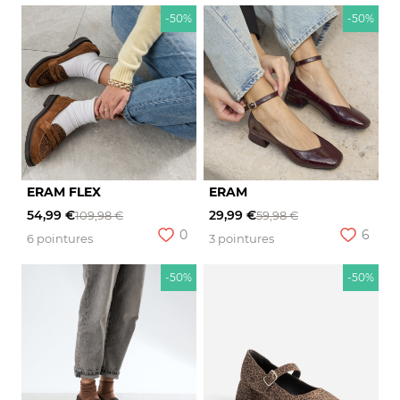
-50%
-50%
ERAM FLEX
ERAM
54,99 €
29,99 €
109,98 €
59,98 €
0
6
6 pointures
3 pointures
-50%
-50%