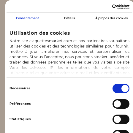
CLAQUETTES MARKET
Consentement
Détails
À propos des cookies
Notre concept
Utilisation des cookies
Blog
Notre site claquettesmarket.com et nos partenaires souhaitons
utiliser des cookies et des technologies similaires pour fournir,
CONTACT & AIDE
mettre à jour, améliorer nos services et personnaliser les
annonces. Si vous l’acceptez, nous pourrons stocker, accéder et
traiter des données personnelles telles que vos visites à ce site
FAQ
Web, les adresses IP, les informations de votre compte
utilisateur telles que votre adresse e-mail et les identifiants des
Nous contacter
cookies.
INFORMATIONS
Vous avez le choix d’« Accepter » pour consentir à ces
Sélection
Nécessaires
utilisations, de « Refuser » pour vous y opposer ou
du
de sélectionner vos préférences concernant chaque catégorie
consentement
Mentions légales
de cookie en cliquant sur « Valider la sélection » pour valider vos
Préférences
options. Vous pouvez à tout moment modifier vos préférences
Conditions générales d’utilisation
en consultant notre page
Gestion des cookies
Statistiques
Données personnelles, vie privée
Conditions générales de vente