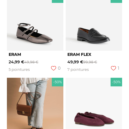
ERAM
ERAM FLEX
24,99 €
49,99 €
49,98 €
99,98 €
0
1
5 pointures
7 pointures
-50%
-50%