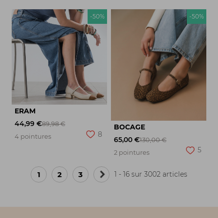
-50%
-50%
ERAM
44,99 €
89,98 €
BOCAGE
8
4 pointures
65,00 €
130,00 €
5
2 pointures
1
2
3
1 - 16 sur 3002 articles
Page
suivante