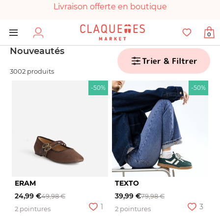
Livraison offerte en boutique
Paiement 100% sécurisé
0
Chaussures garanties en parfait état
Nouveautés
Trier & Filtrer
3002 produits
-50%
-50%
ERAM
TEXTO
24,99 €
39,99 €
49,98 €
79,98 €
1
3
2 pointures
2 pointures