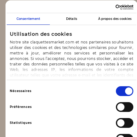
CLAQUETTES MARKET
Consentement
Détails
À propos des cookies
Notre concept
Utilisation des cookies
Blog
Notre site claquettesmarket.com et nos partenaires souhaitons
utiliser des cookies et des technologies similaires pour fournir,
CONTACT & AIDE
mettre à jour, améliorer nos services et personnaliser les
annonces. Si vous l’acceptez, nous pourrons stocker, accéder et
traiter des données personnelles telles que vos visites à ce site
FAQ
Web, les adresses IP, les informations de votre compte
utilisateur telles que votre adresse e-mail et les identifiants des
Nous contacter
cookies.
INFORMATIONS
Vous avez le choix d’« Accepter » pour consentir à ces
Sélection
Nécessaires
utilisations, de « Refuser » pour vous y opposer ou
du
de sélectionner vos préférences concernant chaque catégorie
consentement
Mentions légales
de cookie en cliquant sur « Valider la sélection » pour valider vos
Préférences
options. Vous pouvez à tout moment modifier vos préférences
Conditions générales d’utilisation
en consultant notre page
Gestion des cookies
Statistiques
Données personnelles, vie privée
Conditions générales de vente