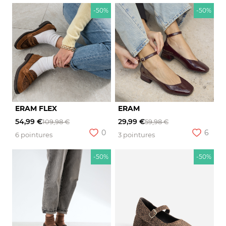
-50%
-50%
ERAM FLEX
ERAM
54,99 €
29,99 €
109,98 €
59,98 €
0
6
6 pointures
3 pointures
-50%
-50%