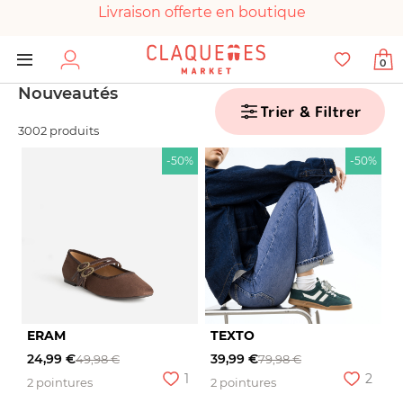
Livraison offerte en boutique
Paiement 100% sécurisé
0
Chaussures garanties en parfait état
Nouveautés
Trier & Filtrer
3002 produits
-50%
-50%
ERAM
TEXTO
24,99 €
39,99 €
49,98 €
79,98 €
1
2
2 pointures
2 pointures