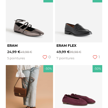
ERAM
ERAM FLEX
24,99 €
49,99 €
49,98 €
99,98 €
0
1
5 pointures
7 pointures
-50%
-50%