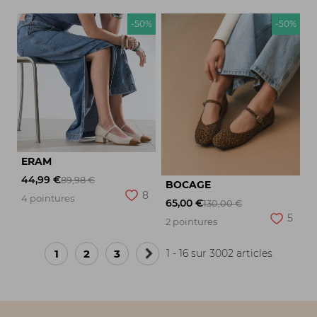
-50%
-50%
ERAM
44,99 €
89,98 €
BOCAGE
8
4 pointures
65,00 €
130,00 €
5
2 pointures
1
2
3
1 - 16 sur 3002 articles
Page
suivante