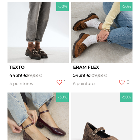
-50%
-50%
TEXTO
ERAM FLEX
44,99 €
54,99 €
89,98 €
109,98 €
1
0
4 pointures
6 pointures
-50%
-50%