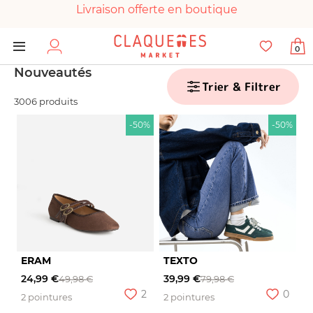
Livraison offerte en boutique
Paiement 100% sécurisé
0
Chaussures garanties en parfait état
Nouveautés
Trier & Filtrer
3006 produits
-50%
-50%
ERAM
TEXTO
24,99 €
39,99 €
49,98 €
79,98 €
2
0
2 pointures
2 pointures