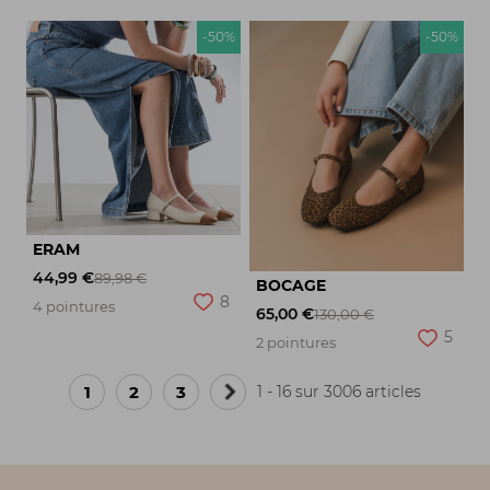
-50%
-50%
ERAM
44,99 €
89,98 €
BOCAGE
8
4 pointures
65,00 €
130,00 €
5
2 pointures
1
2
3
1 - 16 sur 3006 articles
Page
suivante