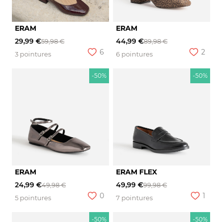
ERAM
ERAM
29,99 €
44,99 €
59,98 €
89,98 €
6
2
3 pointures
6 pointures
-50%
-50%
ERAM
ERAM FLEX
24,99 €
49,99 €
49,98 €
99,98 €
0
1
5 pointures
7 pointures
-50%
-50%