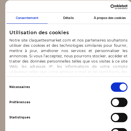
CLAQUETTES MARKET
Consentement
Détails
À propos des cookies
Notre concept
Utilisation des cookies
Blog
Notre site claquettesmarket.com et nos partenaires souhaitons
utiliser des cookies et des technologies similaires pour fournir,
CONTACT & AIDE
mettre à jour, améliorer nos services et personnaliser les
annonces. Si vous l’acceptez, nous pourrons stocker, accéder et
traiter des données personnelles telles que vos visites à ce site
FAQ
Web, les adresses IP, les informations de votre compte
utilisateur telles que votre adresse e-mail et les identifiants des
Nous contacter
cookies.
INFORMATIONS
Vous avez le choix d’« Accepter » pour consentir à ces
Sélection
Nécessaires
utilisations, de « Refuser » pour vous y opposer ou
du
de sélectionner vos préférences concernant chaque catégorie
consentement
Mentions légales
de cookie en cliquant sur « Valider la sélection » pour valider vos
Préférences
options. Vous pouvez à tout moment modifier vos préférences
Conditions générales d’utilisation
en consultant notre page
Gestion des cookies
Statistiques
Données personnelles, vie privée
Conditions générales de vente