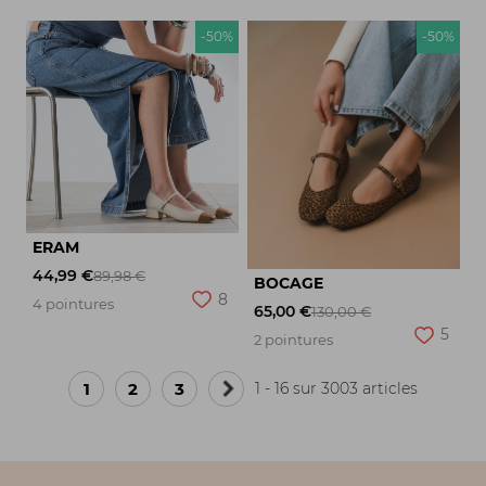
-50%
-50%
ERAM
44,99 €
89,98 €
BOCAGE
8
4 pointures
65,00 €
130,00 €
5
2 pointures
1
2
3
1 - 16 sur 3003 articles
Page
suivante