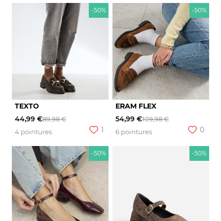
-50%
-50%
TEXTO
ERAM FLEX
44,99 €
54,99 €
89,98 €
109,98 €
1
0
4 pointures
6 pointures
-50%
-50%