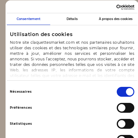
CLAQUETTES MARKET
Consentement
Détails
À propos des cookies
Notre concept
Utilisation des cookies
Blog
Notre site claquettesmarket.com et nos partenaires souhaitons
utiliser des cookies et des technologies similaires pour fournir,
CONTACT & AIDE
mettre à jour, améliorer nos services et personnaliser les
annonces. Si vous l’acceptez, nous pourrons stocker, accéder et
traiter des données personnelles telles que vos visites à ce site
FAQ
Web, les adresses IP, les informations de votre compte
utilisateur telles que votre adresse e-mail et les identifiants des
Nous contacter
cookies.
INFORMATIONS
Vous avez le choix d’« Accepter » pour consentir à ces
Sélection
Nécessaires
utilisations, de « Refuser » pour vous y opposer ou
du
de sélectionner vos préférences concernant chaque catégorie
consentement
Mentions légales
de cookie en cliquant sur « Valider la sélection » pour valider vos
Préférences
options. Vous pouvez à tout moment modifier vos préférences
Conditions générales d’utilisation
en consultant notre page
Gestion des cookies
Statistiques
Données personnelles, vie privée
Conditions générales de vente