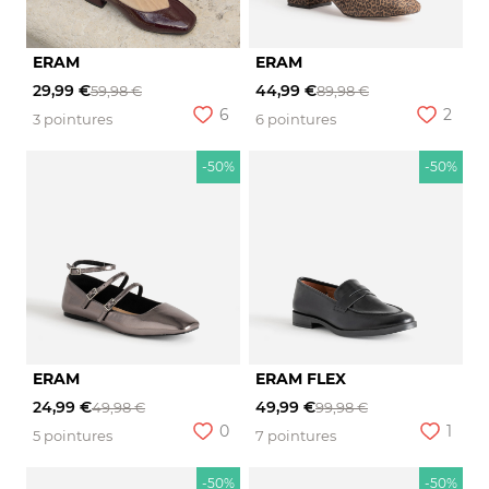
ERAM
ERAM
29,99 €
44,99 €
59,98 €
89,98 €
6
2
3 pointures
6 pointures
-50%
-50%
ERAM
ERAM FLEX
24,99 €
49,99 €
49,98 €
99,98 €
0
1
5 pointures
7 pointures
-50%
-50%