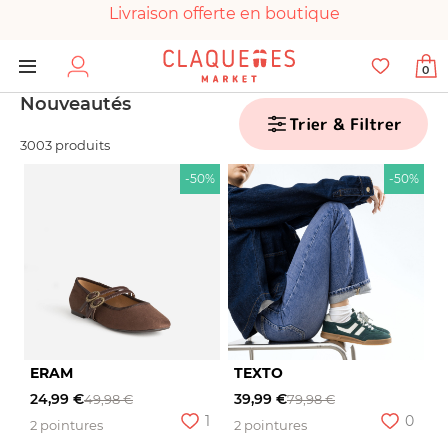
Livraison offerte en boutique
Paiement 100% sécurisé
0
Chaussures garanties en parfait état
Nouveautés
Trier & Filtrer
3003 produits
-50%
-50%
ERAM
TEXTO
24,99 €
39,99 €
49,98 €
79,98 €
1
0
2 pointures
2 pointures