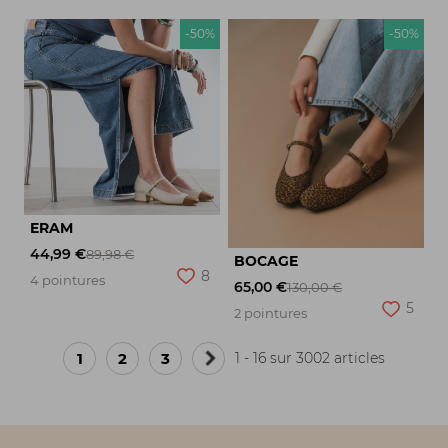
-50%
-50%
ERAM
44,99 €
89,98 €
BOCAGE
8
4 pointures
65,00 €
130,00 €
5
2 pointures
1
2
3
1 - 16 sur 3002 articles
Page
suivante