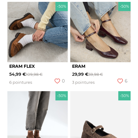
-50%
-50%
ERAM FLEX
ERAM
54,99 €
29,99 €
109,98 €
59,98 €
0
6
6 pointures
3 pointures
-50%
-50%