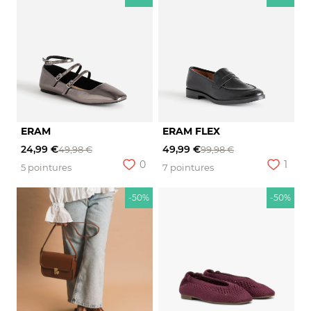
ERAM
ERAM FLEX
24,99 €
49,99 €
49,98 €
99,98 €
0
1
5 pointures
7 pointures
-50%
-50%