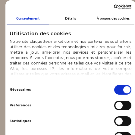
CLAQUETTES MARKET
Consentement
Détails
À propos des cookies
Notre concept
Utilisation des cookies
Blog
Notre site claquettesmarket.com et nos partenaires souhaitons
utiliser des cookies et des technologies similaires pour fournir,
CONTACT & AIDE
mettre à jour, améliorer nos services et personnaliser les
annonces. Si vous l’acceptez, nous pourrons stocker, accéder et
traiter des données personnelles telles que vos visites à ce site
FAQ
Web, les adresses IP, les informations de votre compte
utilisateur telles que votre adresse e-mail et les identifiants des
Nous contacter
cookies.
INFORMATIONS
Vous avez le choix d’« Accepter » pour consentir à ces
Sélection
Nécessaires
utilisations, de « Refuser » pour vous y opposer ou
du
de sélectionner vos préférences concernant chaque catégorie
consentement
Mentions légales
de cookie en cliquant sur « Valider la sélection » pour valider vos
Préférences
options. Vous pouvez à tout moment modifier vos préférences
Conditions générales d’utilisation
en consultant notre page
Gestion des cookies
Statistiques
Données personnelles, vie privée
Conditions générales de vente