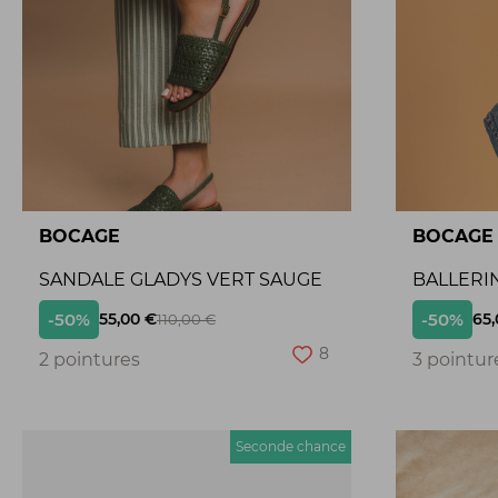
BOCAGE
BOCAGE
SANDALE GLADYS VERT SAUGE
BALLERI
-50%
-50%
55,00 €
65,
110,00 €
8
2 pointures
3 pointur
Seconde chance