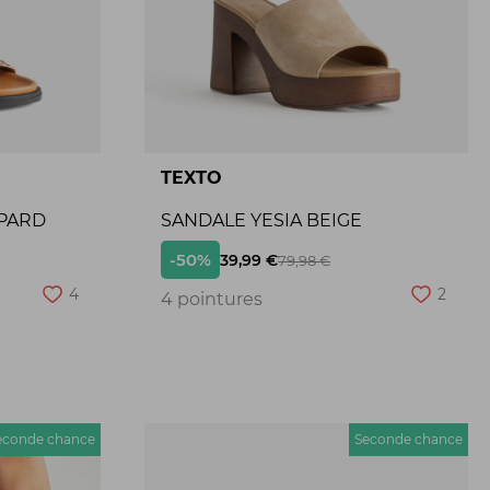
TEXTO
PARD
SANDALE YESIA BEIGE
-50%
39,99 €
79,98 €
4
2
4 pointures
econde chance
Seconde chance