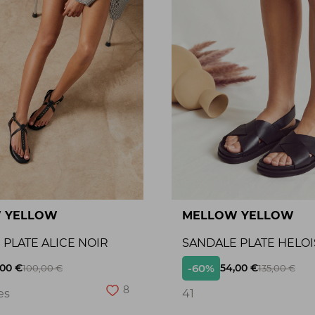
 YELLOW
MELLOW YELLOW
PLATE ALICE NOIR
SANDALE PLATE HELOI
-60%
,00 €
54,00 €
100,00 €
135,00 €
8
es
41