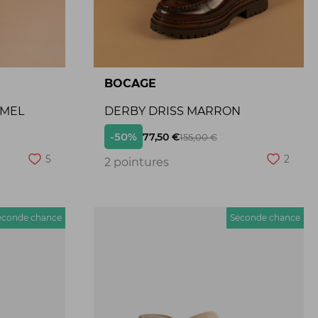
BOCAGE
AMEL
DERBY DRISS MARRON
-50%
77,50 €
155,00 €
5
2
2 pointures
econde chance
Seconde chance