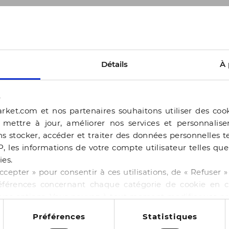
Seconde chance
S
Détails
À 
s
rket.com et nos partenaires souhaitons utiliser des coo
, mettre à jour, améliorer nos services et personnalis
s stocker, accéder et traiter des données personnelles te
P, les informations de votre compte utilisateur telles qu
ies.
ccepter » pour consentir à ces utilisations, de « Refuser
éférences concernant chaque catégorie de cookie en cl
r vos options. Vous pouvez à tout moment modifier vos p
BOCAGE
 cookies
Préférences
Statistiques
 GABBIE PLATINE
SANDALE HARONA OR