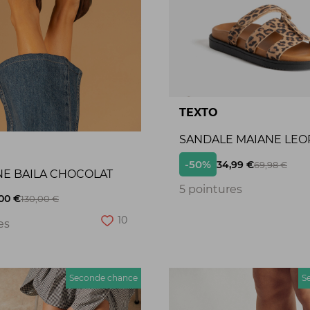
TEXTO
SANDALE MAIANE LEO
-50%
34,99 €
69,98 €
NE BAILA CHOCOLAT
5 pointures
00 €
130,00 €
10
es
Seconde chance
S