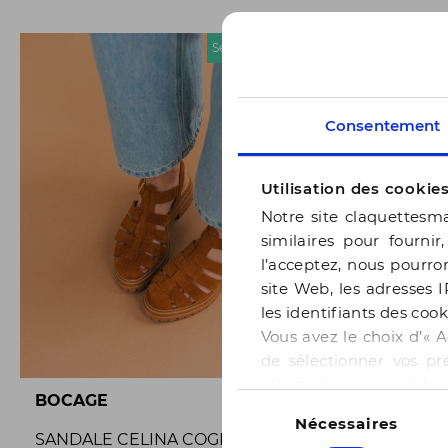
Seconde chance
Consentement
Utilisation des cookie
Notre site claquettesma
similaires pour fournir
l’acceptez, nous pourron
site Web, les adresses I
les identifiants des cook
Vous avez le choix d’« A
de sélectionner vos pr
sélection » pour valide
Sélection
BOCAGE
BOCAGE
notre page
Gestion des
Nécessaires
du
SANDALE CELINA COGNAC
SANDALE