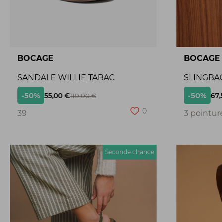
BOCAGE
BOCAGE
SANDALE WILLIE TABAC
SLINGBA
-50%
-50%
55,00 €
67,
110,00 €
0
39
3 pointur
Seconde chance