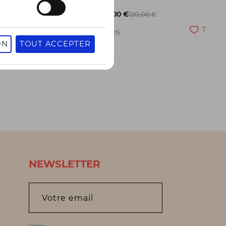
-50%
60,00 €
120,00 €
27
7
2 pointures
ON
TOUT ACCEPTER
NEWSLETTER
Votre email