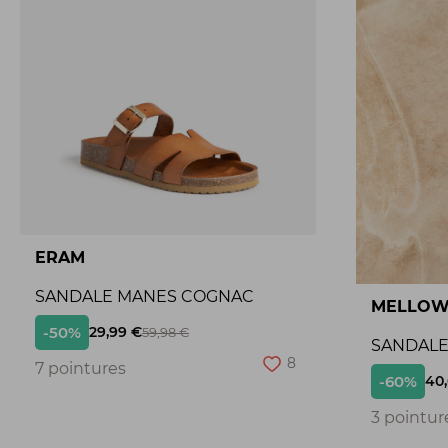
ERAM
SANDALE MANES COGNAC
MELLOW
-50%
29,99 €
59,98 €
SANDALE 
8
7 pointures
-60%
40
3 pointur