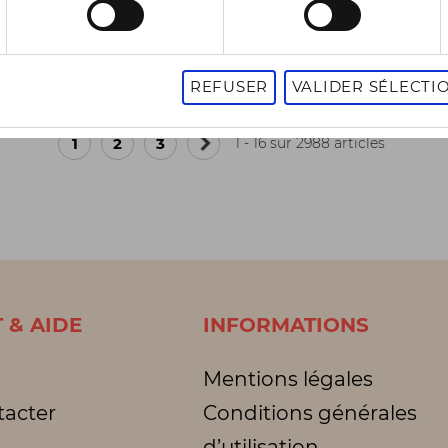
-50%
50 €
62,50 €
85,00 €
125,00 €
11
es
3 pointures
REFUSER
VALIDER SÉLECTI
1
2
3
1 - 16 sur 2988 articles
Page
suivante
 & AIDE
INFORMATIONS
Mentions légales
tacter
Conditions générales
d’utilisation