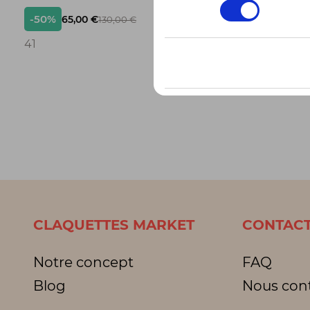
consentement
-50%
-50%
65,00 €
42,
130,00 €
3
41
3 pointur
CLAQUETTES MARKET
CONTACT
Notre concept
FAQ
Blog
Nous con