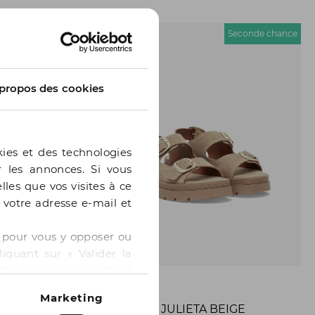
econde chance
Seconde chance
propos des cookies
kies et des technologies
er les annonces. Si vous
lles que vos visites à ce
e votre adresse e-mail et
 » pour vous y opposer ou
iquant sur « Valider la
références en consultant
BOCAGE
Marketing
ANGE
SANDALE JULIETA BEIGE