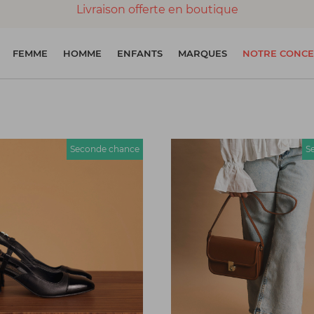
Livraison offerte en boutique
Paiement 100% sécurisé
FEMME
HOMME
ENFANTS
MARQUES
NOTRE CONCE
Chaussures garanties en parfait état
Seconde chance
S