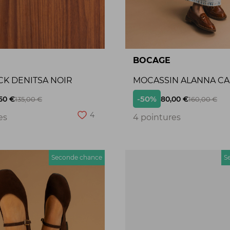
BOCAGE
CK DENITSA NOIR
MOCASSIN ALANNA C
-50%
50 €
80,00 €
135,00 €
160,00 €
4
es
4 pointures
Seconde chance
S