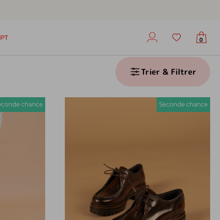
PT
0
Trier & Filtrer
econde chance
Seconde chance