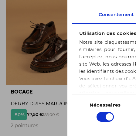
Consentement
Utilisation des cookie
Notre site claquettesma
similaires pour fournir
l’acceptez, nous pourron
site Web, les adresses I
les identifiants des cook
Vous avez le choix d’« A
de sélectionner vos pr
BOCAGE
BOCAGE
sélection » pour valide
Sélection
notre page
Gestion des
DERBY DRISS MARRON
BALLERI
Nécessaires
du
consentement
-50%
-50%
77,50 €
65,
155,00 €
3
2 pointures
3 pointur