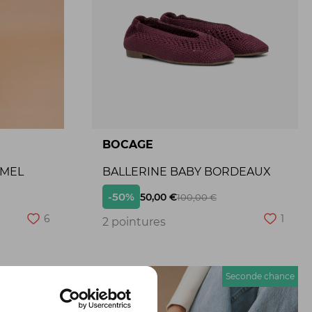
BOCAGE
AMEL
BALLERINE BABY BORDEAUX
-50%
50,00 €
100,00 €
6
1
2 pointures
econde chance
Seconde chance