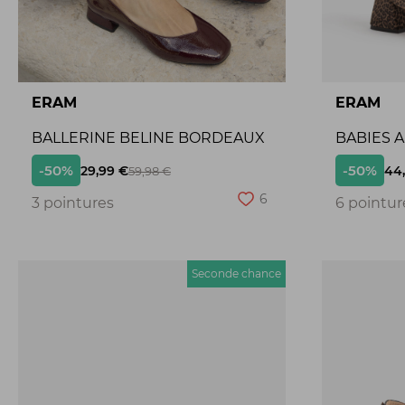
ERAM
ERAM
BALLERINE BELINE BORDEAUX
BABIES 
-50%
-50%
29,99 €
44
59,98 €
6
3 pointures
6 pointur
Seconde chance