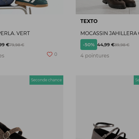
TEXTO
ERLA. VERT
MOCASSIN JAHILLERA
-50%
99 €
44,99 €
79,98 €
89,98 €
0
es
4 pointures
Seconde chance
S