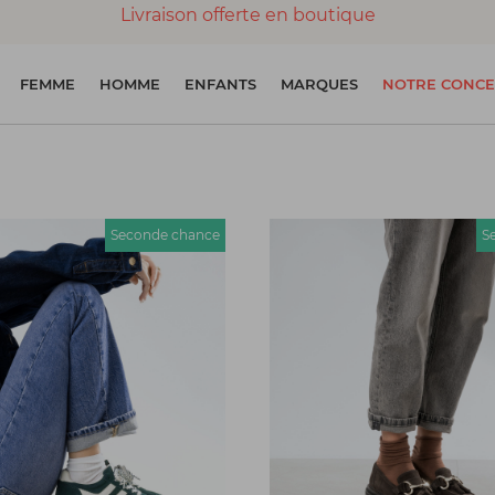
Livraison offerte en boutique
Paiement 100% sécurisé
FEMME
HOMME
ENFANTS
MARQUES
NOTRE CONCE
Chaussures garanties en parfait état
Seconde chance
S