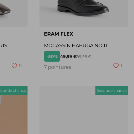
ERAM FLEX
RIS
MOCASSIN HABUGA NOIR
-50%
49,99 €
99,98 €
0
1
7 pointures
econde chance
Seconde chance