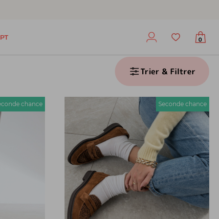
PT
0
Trier & Filtrer
econde chance
Seconde chance