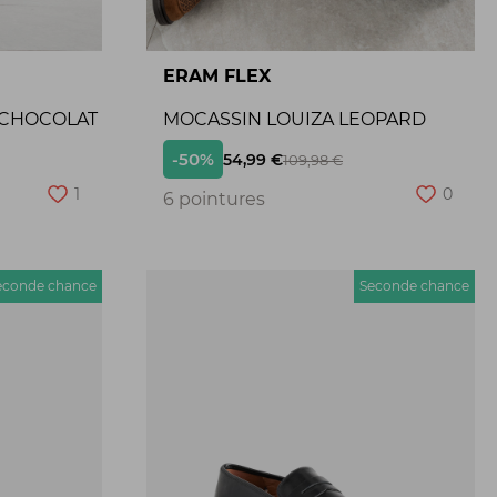
ERAM FLEX
 CHOCOLAT
MOCASSIN LOUIZA LEOPARD
-50%
54,99 €
109,98 €
1
0
6 pointures
econde chance
Seconde chance