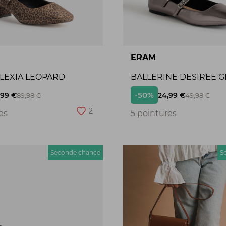
ERAM
ALEXIA LEOPARD
BALLERINE DESIREE G
-50%
,99 €
24,99 €
89,98 €
49,98 €
2
es
5 pointures
Seconde chance
S