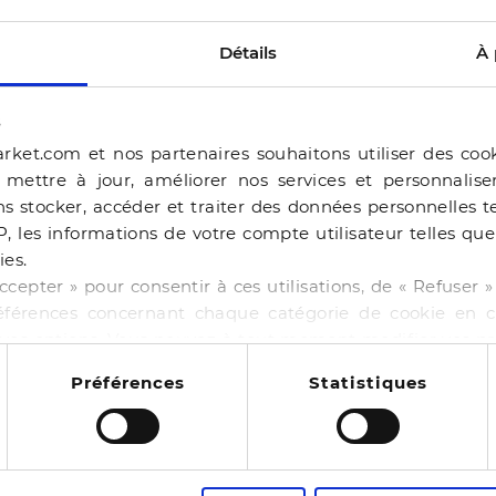
Détails
À 
s
rket.com et nos partenaires souhaitons utiliser des coo
, mettre à jour, améliorer nos services et personnalis
s stocker, accéder et traiter des données personnelles te
P, les informations de votre compte utilisateur telles qu
ies.
ERAM
ccepter » pour consentir à ces utilisations, de « Refuser
éférences concernant chaque catégorie de cookie en cl
BALLERINE BEJIA BEI
r vos options. Vous pouvez à tout moment modifier vos p
-50%
44,99 €
89,98 €
 cookies
NE BAILA CHOCOLAT
Préférences
Statistiques
4 pointures
00 €
130,00 €
14
es