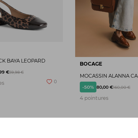
CK BAYA LEOPARD
BOCAGE
99 €
59,98 €
MOCASSIN ALANNA C
0
es
-50%
80,00 €
160,00 €
4 pointures
Seconde chance
S