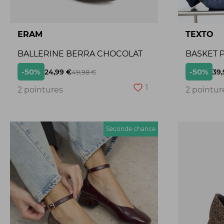
ERAM
TEXTO
BALLERINE BERRA CHOCOLAT
BASKET P
-50%
-50%
24,99 €
39,
49,98 €
1
2 pointures
2 pointur
Seconde chance