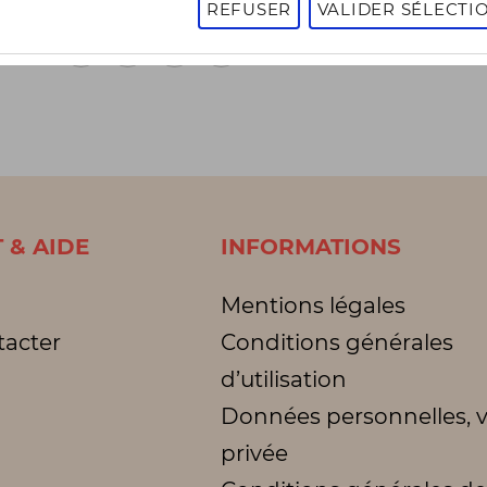
REFUSER
VALIDER SÉLECTI
1
2
3
1 - 16 sur 3005 articles
Page
suivante
 & AIDE
INFORMATIONS
Mentions légales
tacter
Conditions générales
d’utilisation
Données personnelles, v
privée