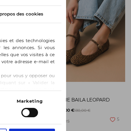
propos des cookies
kies et des technologies
er les annonces. Si vous
lles que vos visites à ce
e votre adresse e-mail et
 » pour vous y opposer ou
iquant sur « Valider la
GE
BOCAGE
références en consultant
BALLERINE BAILA LEOPARD
Marketing
8
-50%
65,00 €
130,00 €
5
2 pointures