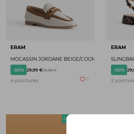
ERAM
ERAM
MOCASSIN JORDANE BEIGE/COGNAC
SLINGBA
-50%
-50%
29,99 €
29,
59,98 €
1
4 pointures
2 pointur
Seconde chance