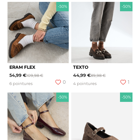
-50%
-50%
ERAM FLEX
TEXTO
54,99 €
44,99 €
109,98 €
89,98 €
0
1
6 pointures
4 pointures
-50%
-50%