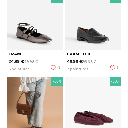
ERAM
ERAM FLEX
24,99 €
49,99 €
49,98 €
99,98 €
0
1
5 pointures
7 pointures
-50%
-50%