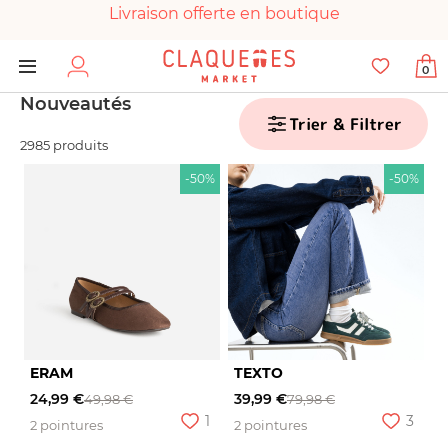
Livraison offerte en boutique
Paiement 100% sécurisé
0
Chaussures garanties en parfait état
Nouveautés
Trier & Filtrer
2985 produits
-50%
-50%
ERAM
TEXTO
24,99 €
39,99 €
49,98 €
79,98 €
1
3
2 pointures
2 pointures