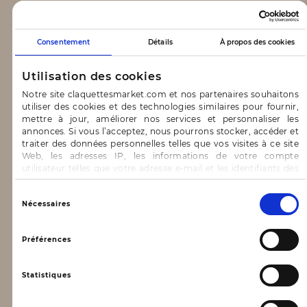
CLAQUETTES MARKET
Consentement
Détails
À propos des cookies
Notre concept
Utilisation des cookies
Blog
Notre site claquettesmarket.com et nos partenaires souhaitons
utiliser des cookies et des technologies similaires pour fournir,
CONTACT & AIDE
mettre à jour, améliorer nos services et personnaliser les
annonces. Si vous l’acceptez, nous pourrons stocker, accéder et
traiter des données personnelles telles que vos visites à ce site
FAQ
Web, les adresses IP, les informations de votre compte
utilisateur telles que votre adresse e-mail et les identifiants des
Nous contacter
cookies.
INFORMATIONS
Vous avez le choix d’« Accepter » pour consentir à ces
Sélection
Nécessaires
utilisations, de « Refuser » pour vous y opposer ou
du
de sélectionner vos préférences concernant chaque catégorie
consentement
Mentions légales
de cookie en cliquant sur « Valider la sélection » pour valider vos
Préférences
options. Vous pouvez à tout moment modifier vos préférences
Conditions générales d’utilisation
en consultant notre page
Gestion des cookies
Statistiques
Données personnelles, vie privée
Conditions générales de vente