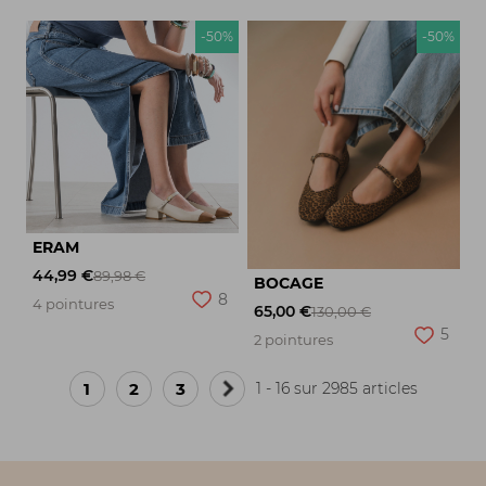
-50%
-50%
ERAM
44,99 €
89,98 €
BOCAGE
8
4 pointures
65,00 €
130,00 €
5
2 pointures
1
2
3
1 - 16 sur 2985 articles
Page
suivante