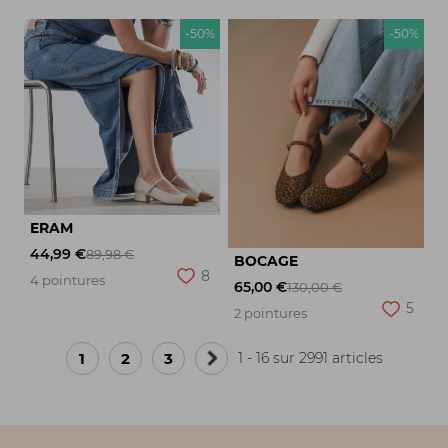
-50%
-50%
ERAM
44,99 €
89,98 €
BOCAGE
8
4 pointures
65,00 €
130,00 €
5
2 pointures
1
2
3
1 - 16 sur 2991 articles
Page
suivante