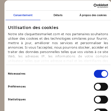
CLAQUETTES MARKET
Consentement
Détails
À propos des cookies
Notre concept
Utilisation des cookies
Blog
Notre site claquettesmarket.com et nos partenaires souhaitons
utiliser des cookies et des technologies similaires pour fournir,
CONTACT & AIDE
mettre à jour, améliorer nos services et personnaliser les
annonces. Si vous l’acceptez, nous pourrons stocker, accéder et
traiter des données personnelles telles que vos visites à ce site
FAQ
Web, les adresses IP, les informations de votre compte
utilisateur telles que votre adresse e-mail et les identifiants des
Nous contacter
cookies.
INFORMATIONS
Vous avez le choix d’« Accepter » pour consentir à ces
Sélection
Nécessaires
utilisations, de « Refuser » pour vous y opposer ou
du
de sélectionner vos préférences concernant chaque catégorie
consentement
Mentions légales
de cookie en cliquant sur « Valider la sélection » pour valider vos
Préférences
options. Vous pouvez à tout moment modifier vos préférences
Conditions générales d’utilisation
en consultant notre page
Gestion des cookies
Statistiques
Données personnelles, vie privée
Conditions générales de vente