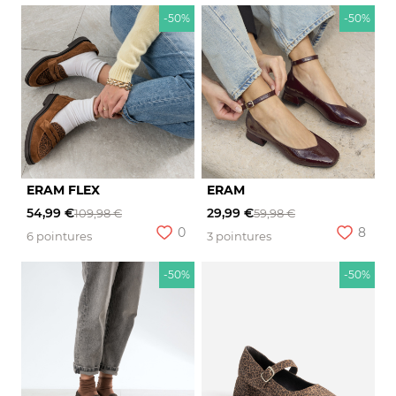
-50%
-50%
ERAM FLEX
ERAM
54,99 €
29,99 €
109,98 €
59,98 €
0
8
6 pointures
3 pointures
-50%
-50%