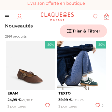
Livraison offerte en boutique
Paiement 100% sécurisé
0
Chaussures garanties en parfait état
Nouveautés
Trier & Filtrer
2991 produits
-50%
-50%
ERAM
TEXTO
24,99 €
39,99 €
49,98 €
79,98 €
1
3
2 pointures
2 pointures