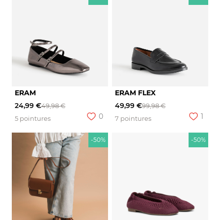
ERAM
ERAM FLEX
24,99 €
49,99 €
49,98 €
99,98 €
0
1
5 pointures
7 pointures
-50%
-50%