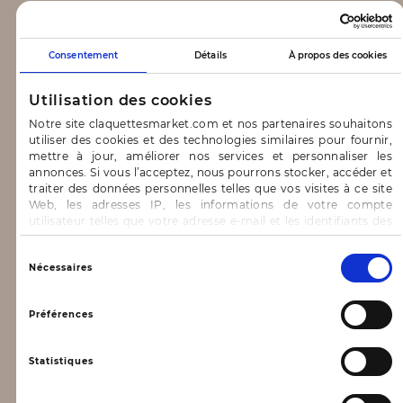
CLAQUETTES MARKET
Consentement
Détails
À propos des cookies
Notre concept
Utilisation des cookies
Blog
Notre site claquettesmarket.com et nos partenaires souhaitons
utiliser des cookies et des technologies similaires pour fournir,
CONTACT & AIDE
mettre à jour, améliorer nos services et personnaliser les
annonces. Si vous l’acceptez, nous pourrons stocker, accéder et
traiter des données personnelles telles que vos visites à ce site
FAQ
Web, les adresses IP, les informations de votre compte
utilisateur telles que votre adresse e-mail et les identifiants des
Nous contacter
cookies.
INFORMATIONS
Vous avez le choix d’« Accepter » pour consentir à ces
Sélection
Nécessaires
utilisations, de « Refuser » pour vous y opposer ou
du
de sélectionner vos préférences concernant chaque catégorie
consentement
Mentions légales
de cookie en cliquant sur « Valider la sélection » pour valider vos
Préférences
options. Vous pouvez à tout moment modifier vos préférences
Conditions générales d’utilisation
en consultant notre page
Gestion des cookies
Statistiques
Données personnelles, vie privée
Conditions générales de vente