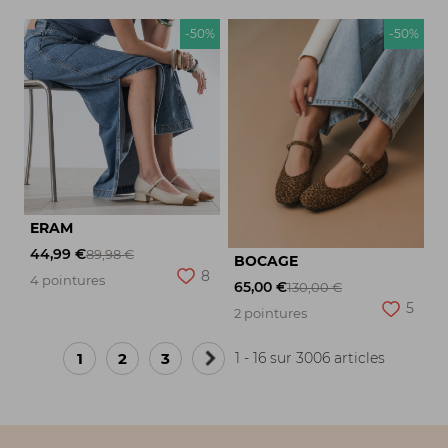
-50%
-50%
ERAM
44,99 €
89,98 €
BOCAGE
8
4 pointures
65,00 €
130,00 €
5
2 pointures
1
2
3
1 - 16 sur 3006 articles
Page
suivante