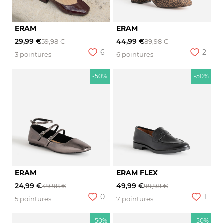
ERAM
ERAM
29,99 €
44,99 €
59,98 €
89,98 €
6
2
3 pointures
6 pointures
-50%
-50%
ERAM
ERAM FLEX
24,99 €
49,99 €
49,98 €
99,98 €
0
1
5 pointures
7 pointures
-50%
-50%