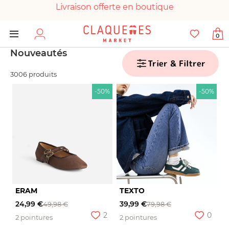
Livraison offerte en boutique
Paiement 100% sécurisé
0
Chaussures garanties en parfait état
Nouveautés
Trier & Filtrer
3006 produits
-50%
-50%
ERAM
TEXTO
24,99 €
39,99 €
49,98 €
79,98 €
2
0
2 pointures
2 pointures