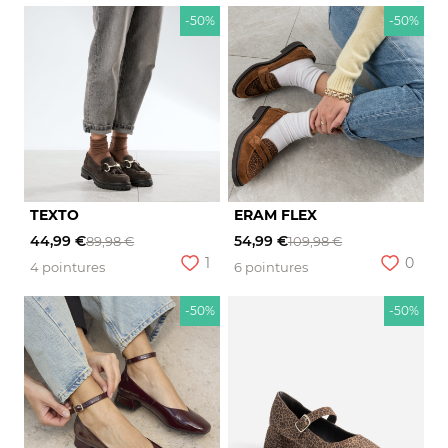
-50%
-50%
TEXTO
ERAM FLEX
44,99 €
54,99 €
89,98 €
109,98 €
1
0
4 pointures
6 pointures
-50%
-50%