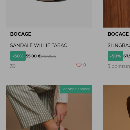
BOCAGE
BOCAGE
SANDALE WILLIE TABAC
SLINGBA
-50%
-50%
55,00 €
67,
110,00 €
0
39
3 pointur
Seconde chance