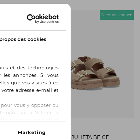
econde chance
Seconde chance
propos des cookies
kies et des technologies
er les annonces. Si vous
lles que vos visites à ce
e votre adresse e-mail et
 » pour vous y opposer ou
iquant sur « Valider la
références en consultant
BOCAGE
Marketing
ANGE
SANDALE JULIETA BEIGE