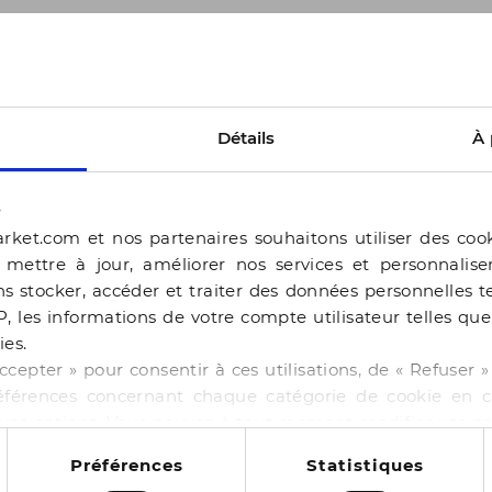
Seconde chance
S
Détails
À 
s
rket.com et nos partenaires souhaitons utiliser des coo
, mettre à jour, améliorer nos services et personnalis
s stocker, accéder et traiter des données personnelles te
P, les informations de votre compte utilisateur telles qu
ies.
ccepter » pour consentir à ces utilisations, de « Refuser
éférences concernant chaque catégorie de cookie en cl
r vos options. Vous pouvez à tout moment modifier vos p
BOCAGE
 cookies
Préférences
Statistiques
 GABBIE PLATINE
SANDALE HARONA OR