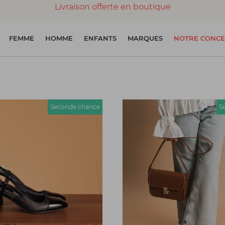
Livraison offerte en boutique
Paiement 100% sécurisé
FEMME
HOMME
ENFANTS
MARQUES
NOTRE CONCE
Chaussures garanties en parfait état
Seconde chance
S