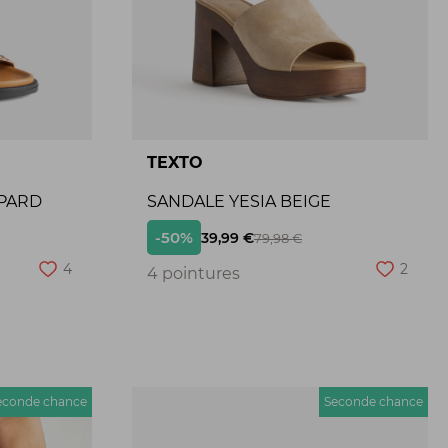
TEXTO
PARD
SANDALE YESIA BEIGE
-50%
39,99 €
79,98 €
4
2
4 pointures
econde chance
Seconde chance