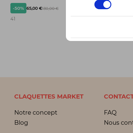
consentement
-50%
-50%
65,00 €
42,
130,00 €
3
41
3 pointur
CLAQUETTES MARKET
CONTACT
Notre concept
FAQ
Blog
Nous con