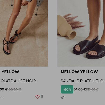
 YELLOW
MELLOW YELLOW
PLATE ALICE NOIR
SANDALE PLATE HELOI
-60%
,00 €
54,00 €
100,00 €
135,00 €
8
es
41