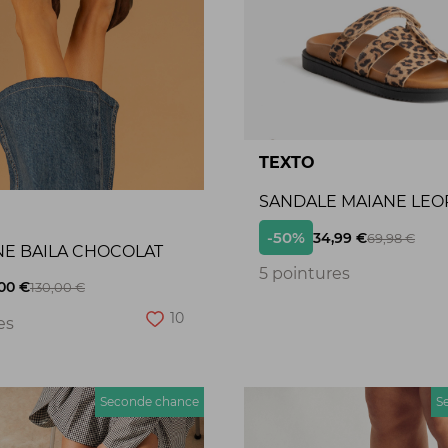
TEXTO
SANDALE MAIANE LEO
-50%
34,99 €
69,98 €
NE BAILA CHOCOLAT
5 pointures
00 €
130,00 €
10
es
Seconde chance
S