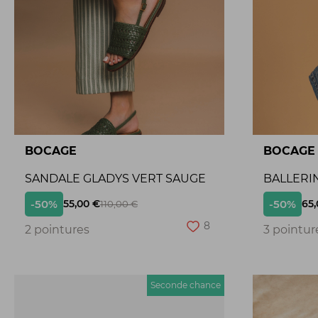
BOCAGE
BOCAGE
SANDALE GLADYS VERT SAUGE
BALLERI
-50%
-50%
55,00 €
65,
110,00 €
8
2 pointures
3 pointur
Seconde chance