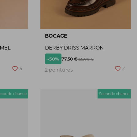
BOCAGE
AMEL
DERBY DRISS MARRON
-50%
77,50 €
155,00 €
5
2
2 pointures
econde chance
Seconde chance