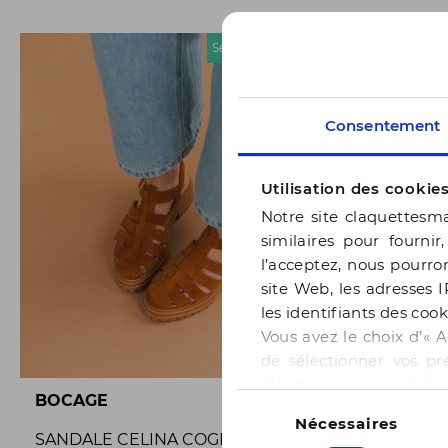
Seconde chance
Consentement
Utilisation des cookie
Notre site claquettesma
similaires pour fournir
l’acceptez, nous pourron
site Web, les adresses I
les identifiants des cook
Vous avez le choix d’« A
de sélectionner vos pr
sélection » pour valide
Sélection
BOCAGE
BOCAGE
notre page
Gestion des
Nécessaires
du
SANDALE CELINA COGNAC
SANDALE