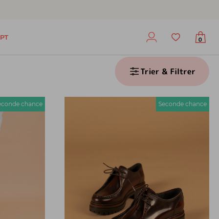
PT
0
Trier & Filtrer
econde chance
Seconde chance