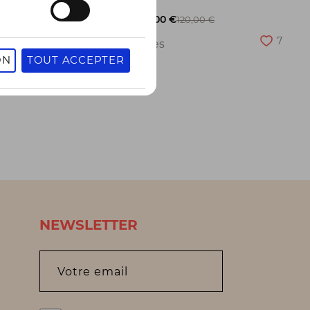
-50%
60,00 €
120,00 €
27
7
2 pointures
ON
TOUT ACCEPTER
NEWSLETTER
Votre email