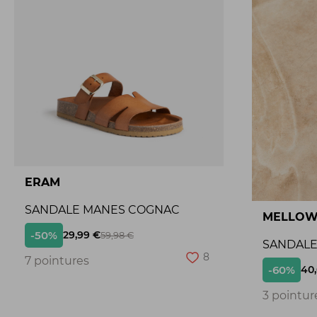
ERAM
SANDALE MANES COGNAC
MELLOW
-50%
29,99 €
59,98 €
SANDALE 
8
7 pointures
-60%
40
3 pointur