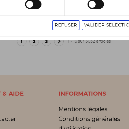
-50%
50 €
62,50 €
85,00 €
125,00 €
11
es
3 pointures
REFUSER
VALIDER SÉLECTI
1
2
3
1 - 16 sur 3032 articles
Page
suivante
 & AIDE
INFORMATIONS
Mentions légales
tacter
Conditions générales
d’utilisation