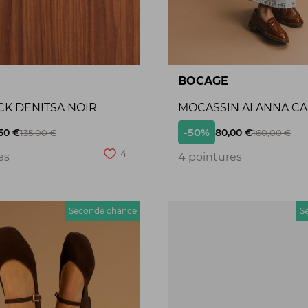
BOCAGE
CK DENITSA NOIR
MOCASSIN ALANNA C
-50%
50 €
80,00 €
135,00 €
160,00 €
4
es
4 pointures
Seconde chance
S