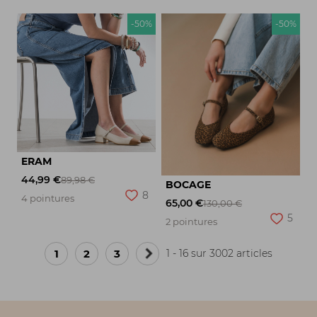
-50%
-50%
ERAM
44,99 €
89,98 €
BOCAGE
8
4 pointures
65,00 €
130,00 €
5
2 pointures
1
2
3
1 - 16 sur 3002 articles
Page
suivante