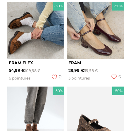
-50%
-50%
ERAM FLEX
ERAM
54,99 €
29,99 €
109,98 €
59,98 €
0
6
6 pointures
3 pointures
-50%
-50%