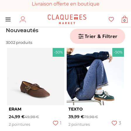
Livraison offerte en boutique
Paiement 100% sécurisé
0
Chaussures garanties en parfait état
Nouveautés
Trier & Filtrer
3002 produits
-50%
-50%
ERAM
TEXTO
24,99 €
39,99 €
49,98 €
79,98 €
1
3
2 pointures
2 pointures