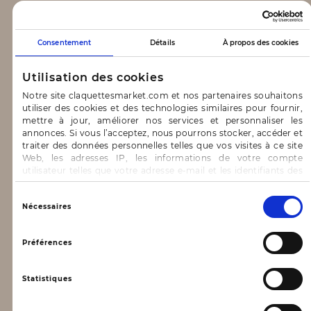
CLAQUETTES MARKET
Consentement
Détails
À propos des cookies
Notre concept
Utilisation des cookies
Blog
Notre site claquettesmarket.com et nos partenaires souhaitons
utiliser des cookies et des technologies similaires pour fournir,
CONTACT & AIDE
mettre à jour, améliorer nos services et personnaliser les
annonces. Si vous l’acceptez, nous pourrons stocker, accéder et
traiter des données personnelles telles que vos visites à ce site
FAQ
Web, les adresses IP, les informations de votre compte
utilisateur telles que votre adresse e-mail et les identifiants des
Nous contacter
cookies.
INFORMATIONS
Vous avez le choix d’« Accepter » pour consentir à ces
Sélection
Nécessaires
utilisations, de « Refuser » pour vous y opposer ou
du
de sélectionner vos préférences concernant chaque catégorie
consentement
Mentions légales
de cookie en cliquant sur « Valider la sélection » pour valider vos
Préférences
options. Vous pouvez à tout moment modifier vos préférences
Conditions générales d’utilisation
en consultant notre page
Gestion des cookies
Statistiques
Données personnelles, vie privée
Conditions générales de vente