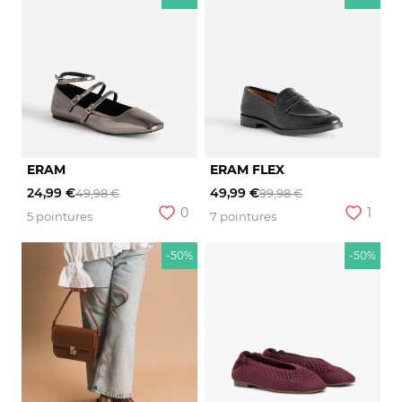
ERAM
ERAM FLEX
24,99 €
49,99 €
49,98 €
99,98 €
0
1
5 pointures
7 pointures
-50%
-50%